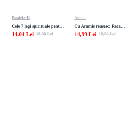
Paralela 45
Aramis
Cele 7 legi spirituale pentru parinti
Cu Aramis reusesc: Recapitulare si evaluare - Clasa a 3-a (Matematica si Stiinte ale naturii)
14,04 Lei
14,99 Lei
18,00 Lei
19,99 Lei