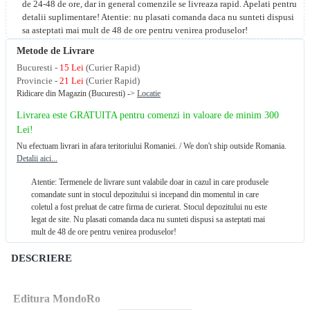
de 24-48 de ore, dar in general comenzile se livreaza rapid. Apelati pentru
detalii suplimentare! Atentie: nu plasati comanda daca nu sunteti dispusi
sa asteptati mai mult de 48 de ore pentru venirea produselor!
Metode de Livrare
Bucuresti -
15 Lei
(Curier Rapid)
Provincie -
21 Lei
(Curier Rapid)
Ridicare din Magazin (Bucuresti) ->
Locatie
Livrarea este GRATUITA pentru comenzi in valoare de minim 300
Lei!
Nu efectuam livrari in afara teritoriului Romaniei. / We don't ship outside Romania.
Detalii aici...
Atentie: Termenele de livrare sunt valabile doar in cazul in care produsele
comandate sunt in stocul depozitului si incepand din momentul in care
coletul a fost preluat de catre firma de curierat. Stocul depozitului nu este
legat de site. Nu plasati comanda daca nu sunteti dispusi sa asteptati mai
mult de 48 de ore pentru venirea produselor!
DESCRIERE
Editura MondoRo