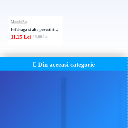
MondoRo
Fefeleaga si alte povestiri fantastice
11,25 Lei
15,00 Lei
Din aceeasi categorie