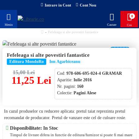
Intrare in Cont
Cont Nou
0
Fefeleaga si alte povestiri fantastice
-25 %
Fefeleaga si alte povestiri fantastice
Editura MondoRo
Ion Agarbiceanu
15,00 Lei
Cod:
978-606-695-024-4 GRAMAR
11,25 Lei
Aparitie:
Iulie 2016
Nr. pagini:
160
Colectie:
Pagini Alese
In cazul produselor cu reducere aplicata: pretul taiat reprezinta pretul
recomandat de producator. Pretul de vanzare este cel de culoare rosie.
Disponibilitate: In Stoc
Timpul de livrare difera in functie de editura/furnizor si poate fi mai mare