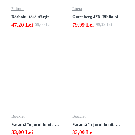
Polirom
Litera
Războiul fără sfârşit
Gutenberg 42B. Biblia pierduta
47,20 Lei
79,99 Lei
59,00 Lei
99,99 Lei
Booklet
Booklet
Vacanță în jurul lumii. Matematică clasa a VII-a – EDIȚIA 2026
Vacanță în jurul lumii. Matematică clasa a VI-a – EDIȚIA 2026
33,00 Lei
33,00 Lei