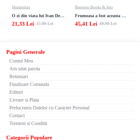
Humanitas
Baroque Books & Arts
O zi din viata lui Ivan Denisovici
Frumoasa a fost aceasta viata. totusi.
21,33 Lei
45,41 Lei
27,00 Lei
49,90 Lei
Pagini Generale
Contul Meu
Am uitat parola
Returnari
Finalizare Comanda
Edituri
Livrare si Plata
Prelucrarea Datelor cu Caracter Personal
Contact
Termeni si Conditii
Categorii Populare