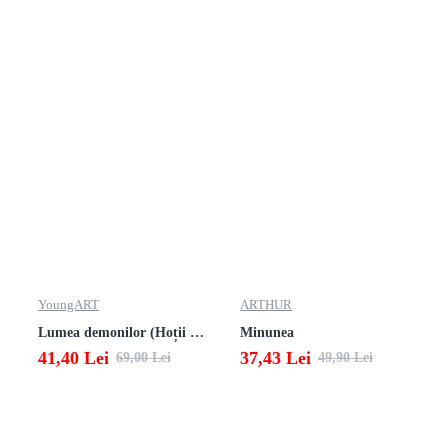
YoungART
ARTHUR
Lumea demonilor (Hoții de fum 2)
Minunea
41,40 Lei
37,43 Lei
69,00 Lei
49,90 Lei