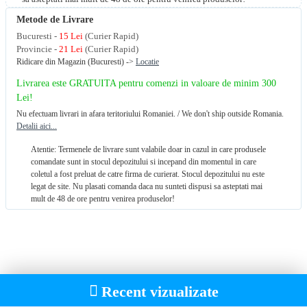
Metode de Livrare
Bucuresti -
15 Lei
(Curier Rapid)
Provincie -
21 Lei
(Curier Rapid)
Ridicare din Magazin (Bucuresti) ->
Locatie
Livrarea este GRATUITA pentru comenzi in valoare de minim 300
Lei!
Nu efectuam livrari in afara teritoriului Romaniei. / We don't ship outside Romania.
Detalii aici...
Atentie: Termenele de livrare sunt valabile doar in cazul in care produsele
comandate sunt in stocul depozitului si incepand din momentul in care
coletul a fost preluat de catre firma de curierat. Stocul depozitului nu este
legat de site. Nu plasati comanda daca nu sunteti dispusi sa asteptati mai
mult de 48 de ore pentru venirea produselor!
Recent vizualizate