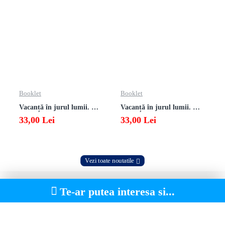
Booklet
Booklet
Vacanță în jurul lumii. Matematică clasa a VII-a – EDIȚIA 2026
Vacanță în jurul lumii. Matematică clasa a VI-a – EDIȚIA 2026
33,00 Lei
33,00 Lei
Vezi toate noutatile
Te-ar putea interesa si...