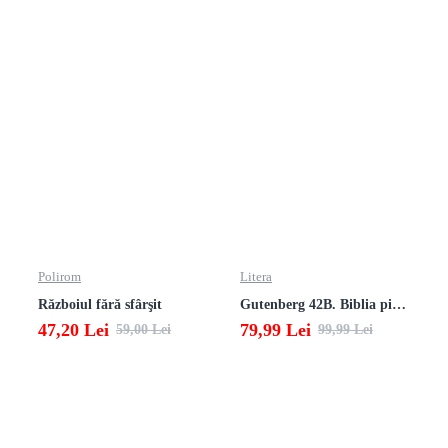
Polirom
Litera
Războiul fără sfârşit
Gutenberg 42B. Biblia pierduta
47,20 Lei
79,99 Lei
59,00 Lei
99,99 Lei