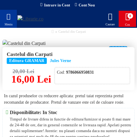
Intrare in Cont
Cont Nou
0
Castelul din Carpati
-20 %
Castelul din Carpati
Editura GRAMAR
Jules Verne
20,00 Lei
Cod:
9786066950831
16,00 Lei
In cazul produselor cu reducere aplicata: pretul taiat reprezinta pretul
recomandat de producator. Pretul de vanzare este cel de culoare rosie.
Disponibilitate: In Stoc
Timpul de livrare difera in functie de editura/furnizor si poate fi mai mare
de 24-48 de ore, dar in general comenzile se livreaza rapid. Apelati pentru
detalii suplimentare! Atentie: nu plasati comanda daca nu sunteti dispusi
sa asteptati mai mult de 48 de ore pentru venirea produselor!