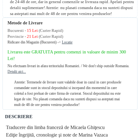
de 24-48 de ore, dar in general comenzile se livreaza rapid. Apelati pentru
detalii suplimentare! Atentie: nu plasati comanda daca nu sunteti dispusi
sa asteptati mai mult de 48 de ore pentru venirea produselor!
Metode de Livrare
Bucuresti -
15 Lei
(Curier Rapid)
Provincie -
21 Lei
(Curier Rapid)
Ridicare din Magazin (Bucuresti) ->
Locatie
Livrarea este GRATUITA pentru comenzi in valoare de minim 300
Lei!
Nu efectuam livrari in afara teritoriului Romaniei. / We don't ship outside Romania.
Detalii aici...
Atentie: Termenele de livrare sunt valabile doar in cazul in care produsele
comandate sunt in stocul depozitului si incepand din momentul in care
coletul a fost preluat de catre firma de curierat. Stocul depozitului nu este
legat de site. Nu plasati comanda daca nu sunteti dispusi sa asteptati mai
mult de 48 de ore pentru venirea produselor!
DESCRIERE
Traducere din limba franceză de Micaela Ghiţescu
Ediţie îngrijită, cronologie şi note de Marina Vazaca