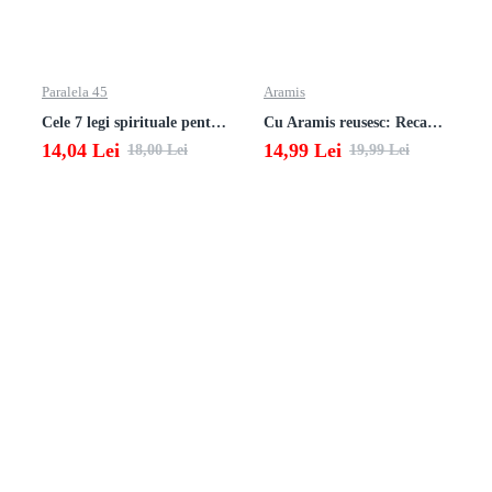
Paralela 45
Aramis
Cele 7 legi spirituale pentru parinti
Cu Aramis reusesc: Recapitulare si evaluare - Clasa a 3-a (Matematica si Stiinte ale naturii)
14,04 Lei
14,99 Lei
18,00 Lei
19,99 Lei