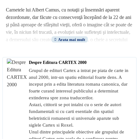
Carnetele lui Albert Camus, cu notaţii şi însemnări aparent
dezordonate, dar făcute cu consecvenţă începând de la 22 de ani
şi până aproape de sfârşitul vieţii, oferă o imagine cât se poate de
vie, în niciun fel trucată, a evoluţiei sale sufleteşti şi intelectuale,
a demersului său creator şi, în acelaşi timp, o cheie a secretului
tăriei sale de caracter, în ciuda fragilităţii fizice. Din perspectiva
timpului, aceste notaţii se dovedesc a fi tot atâtea jaloane
aşternute pe drumul pe care s-a înscris Albert Camus atunci când,
Despre Editura CARTEX 2000
„exilat din frumuseţea firească” de o istorie vrăjmaşă, a înţeles că
Grupul de edituri Cartex a intrat pe piata de carte in
poetul trebuie să devină în primul rând poet în acţiune. Şi,
anul 2000, intr-un spatiu editorial foarte dens. A
judecând după ceea ce consideră el demn de reţinut în scris, se
inceput prin a edita literatura romana canonica, dar
foarte curand interesul publicului a determinat
pare că misiunea i-a devenit mai lesne de îndeplinit, pentru că lui
extinderea spre zona traducerilor.
nimic din ceea ce este omenesc nu-i era străin. (Marina Vazaca)
Astazi, cititorii se pot intalni cu o serie de autori
fundamentali si cu carti esentiale din spatiul
„Să sporeşti fericirea unei vieţi de om înseamnă să extinzi
beletristicii romanesti si universale aparute sub
tragicul mărturiei lui. Opera de artă (dacă este o mărturie)
siglele Cartex si Roxel.
cu‑adevărat tragică trebuie să fie cea a unui om fericit. Pentru că
Unul dintre principalele obiective ale grupului de
acea operă de artă va fi în întregime izvorâtă din moarte.” (Albert
edituri Cartex este acela de a configura pentru