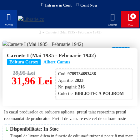
Intrare in Cont
Cont Nou
0
Carnete I (Mai 1935 - Februarie 1942)
-20 %
Carnete I (Mai 1935 - Februarie 1942)
NOU!
Editura Cartex
Albert Camus
39,95 Lei
Cod:
9789734693436
31,96 Lei
Aparitie:
2023
Nr. pagini:
216
Colectie:
BIBLIOTECA POLIROM
In cazul produselor cu reducere aplicata: pretul taiat reprezinta pretul
recomandat de producator. Pretul de vanzare este cel de culoare rosie.
Disponibilitate: In Stoc
Timpul de livrare difera in functie de editura/furnizor si poate fi mai mare