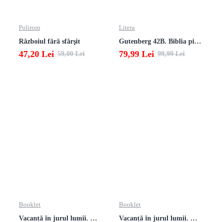
Polirom
Litera
Războiul fără sfârşit
Gutenberg 42B. Biblia pierduta
47,20 Lei
79,99 Lei
59,00 Lei
99,99 Lei
Booklet
Booklet
Vacanță în jurul lumii. Matematică clasa a VII-a – EDIȚIA 2026
Vacanță în jurul lumii. Matematică clasa a VI-a – EDIȚIA 2026