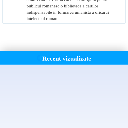
Camus)
publicul romanesc o biblioteca a cartilor
indispensabile in formarea umanista a oricarui
„Problema este să dobândeşti măiestria de a trăi (de a fi trăit, mai
intelectual roman.
degrabă) care să depăşească măiestria de a scrie. Iar la sfârşit,
marele artist este mai înainte de orice un mare trăitor
(înţelegându‑se că a trăi, aici, înseamnă şi a gândi despre viaţă –
înseamnă chiar acest raport subtil dintre experienţă şi
conştientizarea ei).” (Albert Camus)
Recent vizualizate