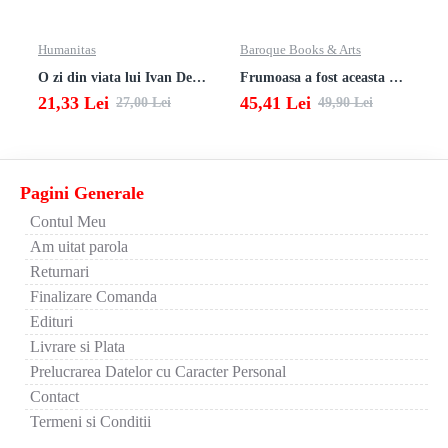
Humanitas
Baroque Books & Arts
O zi din viata lui Ivan Denisovici
Frumoasa a fost aceasta viata. totusi.
21,33 Lei
45,41 Lei
27,00 Lei
49,90 Lei
Pagini Generale
Contul Meu
Am uitat parola
Returnari
Finalizare Comanda
Edituri
Livrare si Plata
Prelucrarea Datelor cu Caracter Personal
Contact
Termeni si Conditii