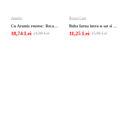
Aramis
Roxel Cart
Cu Aramis reusesc: Recapitulare si evaluare - Clasa a 4-a (Matematica, Stiinte ale naturii si Educatie civica)
Baba Iarna intra-n sat si alte poezii
18,74 Lei
11,25 Lei
24,99 Lei
15,00 Lei