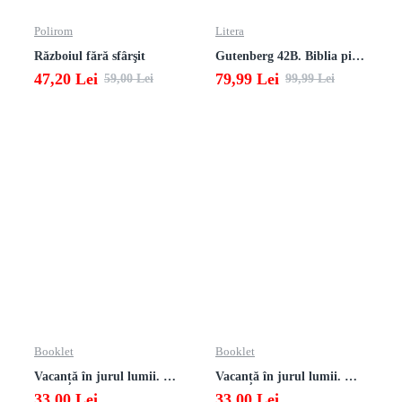
Polirom
Litera
Războiul fără sfârşit
Gutenberg 42B. Biblia pierduta
47,20 Lei
79,99 Lei
59,00 Lei
99,99 Lei
Booklet
Booklet
Vacanță în jurul lumii. Matematică clasa a VII-a – EDIȚIA 2026
Vacanță în jurul lumii. Matematică clasa a VI-a – EDIȚIA 2026
33,00 Lei
33,00 Lei