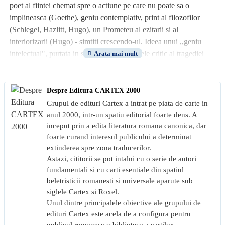
poet al fiintei chemat spre o actiune pe care nu poate sa o
implineasca (Goethe), geniu contemplativ, print al filozofilor
(Schlegel, Hazlitt, Hugo), un Prometeu al ezitarii si al
interiorizarii (Hugo) - simtiti crescendo-ul. Ideea unui ,,geniu
intelectual", purtata in secolul XX de marele critic al tragediei
shakespeariene A. C. Bradley, rasuna pana la Harold Bloom,
care vorbeste despre ,,geniul constiintei occidentale".
Despre Editura CARTEX 2000
Adrian Papahagi
Grupul de edituri Cartex a intrat pe piata de carte in
anul 2000, intr-un spatiu editorial foarte dens. A
inceput prin a edita literatura romana canonica, dar
foarte curand interesul publicului a determinat
extinderea spre zona traducerilor.
Astazi, cititorii se pot intalni cu o serie de autori
fundamentali si cu carti esentiale din spatiul
beletristicii romanesti si universale aparute sub
siglele Cartex si Roxel.
Unul dintre principalele obiective ale grupului de
edituri Cartex este acela de a configura pentru