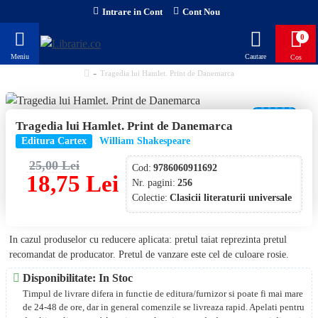
Intrare in Cont
Cont Nou
0
Tragedia lui Hamlet. Print de Danemarca
-25 %
Tragedia lui Hamlet. Print de Danemarca
Editura Cartex
William Shakespeare
25,00 Lei
Cod:
9786060911692
18,75 Lei
Nr. pagini:
256
Colectie:
Clasicii literaturii universale
In cazul produselor cu reducere aplicata: pretul taiat reprezinta pretul
recomandat de producator. Pretul de vanzare este cel de culoare rosie.
Disponibilitate: In Stoc
Timpul de livrare difera in functie de editura/furnizor si poate fi mai mare
de 24-48 de ore, dar in general comenzile se livreaza rapid. Apelati pentru