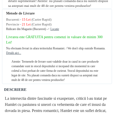
detalii suplimentare! Atentie: nu plasati comanda daca nu sunteti dispusi
sa asteptati mai mult de 48 de ore pentru venirea produselor!
Metode de Livrare
Bucuresti -
15 Lei
(Curier Rapid)
Provincie -
21 Lei
(Curier Rapid)
Ridicare din Magazin (Bucuresti) ->
Locatie
Livrarea este GRATUITA pentru comenzi in valoare de minim 300
Lei!
Nu efectuam livrari in afara teritoriului Romaniei. / We don't ship outside Romania.
Detalii aici...
Atentie: Termenele de livrare sunt valabile doar in cazul in care produsele
comandate sunt in stocul depozitului si incepand din momentul in care
coletul a fost preluat de catre firma de curierat. Stocul depozitului nu este
legat de site. Nu plasati comanda daca nu sunteti dispusi sa asteptati mai
mult de 48 de ore pentru venirea produselor!
DESCRIERE
La intersectia dintre fascinatie si exasperare, criticii l-au tratat pe
Hamlet cu pasiunea si uneori cu vehementa de care el insusi da
dovada in piesa. Pentru romantici, Hamlet este un suflet delicat,