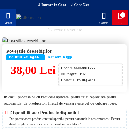
Intrare in Cont
Cont Nou
0
Poveștile deosebiților
Poveștile deosebiților
Editura YoungART
Ransom Riggs
38,00 Lei
Cod:
9786068811277
Nr. pagini:
192
Colectie:
YoungART
In cazul produselor cu reducere aplicata: pretul taiat reprezinta pretul
recomandat de producator. Pretul de vanzare este cel de culoare rosie.
Disponibilitate: Produs Indisponibil
Din pacate acest produs este indisponibil pentru comanda la acest moment. Pentru
detalii suplimentare scrieti-ne pe email sau apelati-ne!