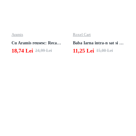
Aramis
Roxel Cart
Cu Aramis reusesc: Recapitulare si evaluare - Clasa a 4-a (Matematica, Stiinte ale naturii si Educatie civica)
Baba Iarna intra-n sat si alte poezii
18,74 Lei
11,25 Lei
24,99 Lei
15,00 Lei