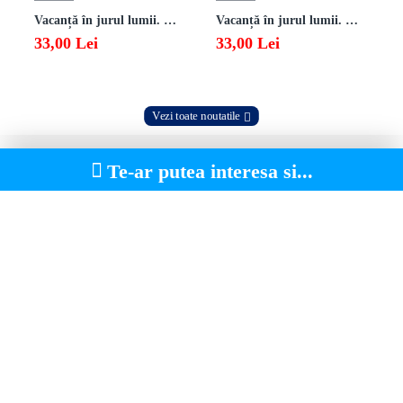
Vacanță în jurul lumii. Matematică clasa a VII-a – EDIȚIA 2026
Vacanță în jurul lumii. Matematică clasa a VI-a – EDIȚIA 2026
33,00 Lei
33,00 Lei
Vezi toate noutatile
Te-ar putea interesa si...