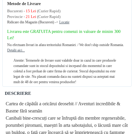
Metode de Livrare
Bucuresti -
15 Lei
(Curier Rapid)
Provincie -
21 Lei
(Curier Rapid)
Ridicare din Magazin (Bucuresti) ->
Locatie
Livrarea este GRATUITA pentru comenzi in valoare de minim 300
Lei!
Nu efectuam livrari in afara teritoriului Romaniei. / We don't ship outside Romania.
Detalii aici...
Atentie: Termenele de livrare sunt valabile doar in cazul in care produsele
comandate sunt in stocul depozitului si incepand din momentul in care
coletul a fost preluat de catre firma de curierat. Stocul depozitului nu este
legat de site. Nu plasati comanda daca nu sunteti dispusi sa asteptati mai
mult de 48 de ore pentru venirea produselor!
DESCRIERE
Cartea de căpătâi a oricărui deosebit // Aventuri incredibile &
Basme fără seamăn
Canibali bine-crescuți care se înfruptă din membre regenerabile,
porumbei piromani, maeștri în arta sabotajului, o lăcustă mare cât
un buldog, o fată care încearcă să se împrietenească cu fantome