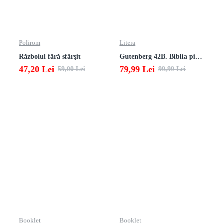
Polirom
Litera
Războiul fără sfârşit
Gutenberg 42B. Biblia pierduta
47,20 Lei
79,99 Lei
59,00 Lei
99,99 Lei
Booklet
Booklet