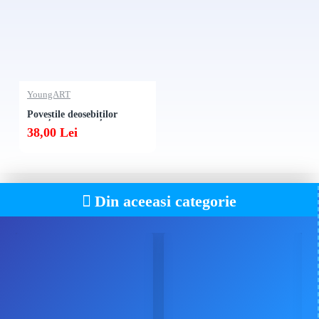
YoungART
Poveștile deosebiților
38,00 Lei
Din aceeasi categorie