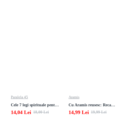
Paralela 45
Aramis
Cele 7 legi spirituale pentru parinti
Cu Aramis reusesc: Recapitulare si evaluare - Clasa a 3-a (Matematica si Stiinte ale naturii)
14,04 Lei
14,99 Lei
18,00 Lei
19,99 Lei