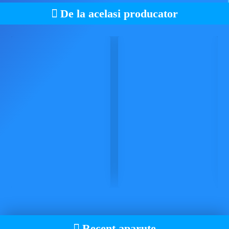
De la acelasi producator
Recent aparute