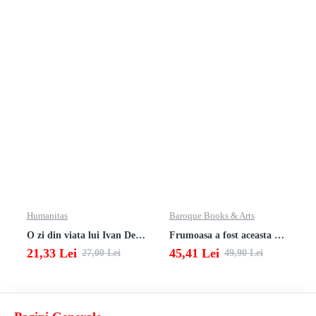
Humanitas
Baroque Books & Arts
O zi din viata lui Ivan Denisovici
Frumoasa a fost aceasta viata. totusi.
21,33 Lei
45,41 Lei
27,00 Lei
49,90 Lei