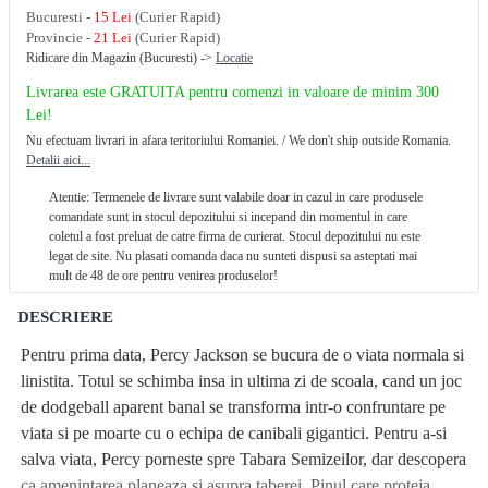
Bucuresti -
15 Lei
(Curier Rapid)
Provincie -
21 Lei
(Curier Rapid)
Ridicare din Magazin (Bucuresti) ->
Locatie
Livrarea este GRATUITA pentru comenzi in valoare de minim 300
Lei!
Nu efectuam livrari in afara teritoriului Romaniei. / We don't ship outside Romania.
Detalii aici...
Atentie: Termenele de livrare sunt valabile doar in cazul in care produsele
comandate sunt in stocul depozitului si incepand din momentul in care
coletul a fost preluat de catre firma de curierat. Stocul depozitului nu este
legat de site. Nu plasati comanda daca nu sunteti dispusi sa asteptati mai
mult de 48 de ore pentru venirea produselor!
DESCRIERE
Pentru prima data, Percy Jackson se bucura de o viata normala si
linistita. Totul se schimba insa in ultima zi de scoala, cand un joc
de dodgeball aparent banal se transforma intr-o confruntare pe
viata si pe moarte cu o echipa de canibali gigantici. Pentru a-si
salva viata, Percy porneste spre Tabara Semizeilor, dar descopera
ca amenintarea planeaza si asupra taberei. Pinul care proteja