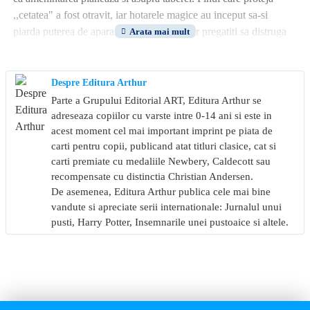
,,cetatea" a fost otravit, iar hotarele magice au inceput sa-si
piarda puterea de aparare in fata monstrilor pregatiti sa distruga
tot.
Ingrijorat de schimbarile petrecute in tabara si bantuit de vise
Despre Editura Arthur
alarmante cu prietenul sau disparut Grover, Percy pleaca
Parte a Grupului Editorial ART, Editura Arthur se
impreuna cu Annabeth in cautarea leacului salvator. Insa pentru
adreseaza copiilor cu varste intre 0-14 ani si este in
asta eroii vor trebui sa infrunte pericolele infricosatoare ascunse
acest moment cel mai important imprint pe piata de
carti pentru copii, publicand atat titluri clasice, cat si
in Marea Monstrilor.
carti premiate cu medaliile Newbery, Caldecott sau
recompensate cu distinctia Christian Andersen.
De asemenea, Editura Arthur publica cele mai bine
vandute si apreciate serii internationale: Jurnalul unui
pusti, Harry Potter, Insemnarile unei pustoaice si altele.