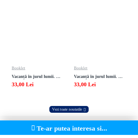
Booklet
Booklet
Vacanță în jurul lumii. Matematică clasa a VII-a – EDIȚIA 2026
Vacanță în jurul lumii. Matematică clasa a VI-a – EDIȚIA 2026
33,00 Lei
33,00 Lei
Vezi toate noutatile
Te-ar putea interesa si...