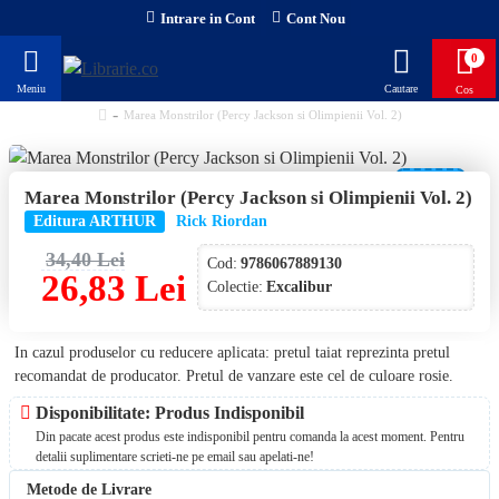
Intrare in Cont
Cont Nou
0
Marea Monstrilor (Percy Jackson si Olimpienii Vol. 2)
-22 %
Marea Monstrilor (Percy Jackson si Olimpienii Vol. 2)
Editura ARTHUR
Rick Riordan
34,40 Lei
Cod:
9786067889130
26,83 Lei
Colectie:
Excalibur
In cazul produselor cu reducere aplicata: pretul taiat reprezinta pretul
recomandat de producator. Pretul de vanzare este cel de culoare rosie.
Disponibilitate: Produs Indisponibil
Din pacate acest produs este indisponibil pentru comanda la acest moment. Pentru
detalii suplimentare scrieti-ne pe email sau apelati-ne!
Metode de Livrare