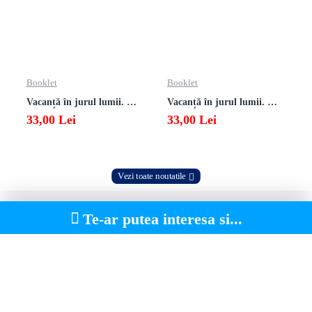
Booklet
Booklet
Vacanță în jurul lumii. Matematică clasa a VII-a – EDIȚIA 2026
Vacanță în jurul lumii. Matematică clasa a VI-a – EDIȚIA 2026
33,00 Lei
33,00 Lei
Vezi toate noutatile
Te-ar putea interesa si...