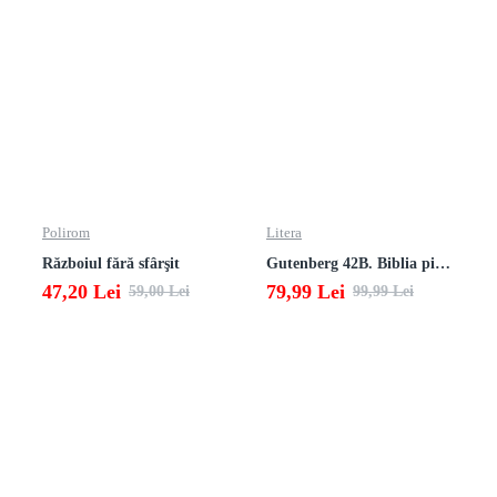
Polirom
Litera
Războiul fără sfârşit
Gutenberg 42B. Biblia pierduta
47,20 Lei
79,99 Lei
59,00 Lei
99,99 Lei