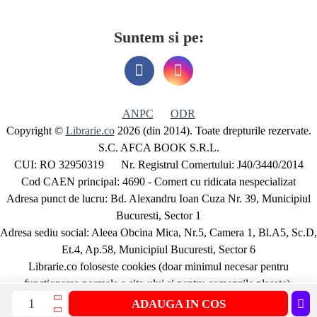
Suntem si pe:
ANPC
ODR
Copyright ©
Librarie.co
2026 (din 2014). Toate drepturile rezervate.
S.C. AFCA BOOK S.R.L.
CUI: RO 32950319 Nr. Registrul Comertului: J40/3440/2014
Cod CAEN principal: 4690 - Comert cu ridicata nespecializat
Adresa punct de lucru: Bd. Alexandru Ioan Cuza Nr. 39, Municipiul
Bucuresti, Sector 1
Adresa sediu social: Aleea Obcina Mica, Nr.5, Camera 1, Bl.A5, Sc.D,
Et.4, Ap.58, Municipiul Bucuresti, Sector 6
Librarie.co foloseste cookies (doar minimul necesar pentru
functionarea normala a site-ului si pentru comenzile plasate).
Detalii aici
ADAUGA IN COS