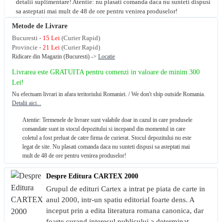
detalii suplimentare! Atentie: nu plasati comanda daca nu sunteti dispusi
sa asteptati mai mult de 48 de ore pentru venirea produselor!
Metode de Livrare
Bucuresti -
15 Lei
(Curier Rapid)
Provincie -
21 Lei
(Curier Rapid)
Ridicare din Magazin (Bucuresti) ->
Locatie
Livrarea este GRATUITA pentru comenzi in valoare de minim 300
Lei!
Nu efectuam livrari in afara teritoriului Romaniei. / We don't ship outside Romania.
Detalii aici...
Atentie: Termenele de livrare sunt valabile doar in cazul in care produsele
comandate sunt in stocul depozitului si incepand din momentul in care
coletul a fost preluat de catre firma de curierat. Stocul depozitului nu este
legat de site. Nu plasati comanda daca nu sunteti dispusi sa asteptati mai
mult de 48 de ore pentru venirea produselor!
Despre Editura CARTEX 2000
Grupul de edituri Cartex a intrat pe piata de carte in
anul 2000, intr-un spatiu editorial foarte dens. A
inceput prin a edita literatura romana canonica, dar
foarte curand interesul publicului a determinat