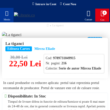
Intrare in Cont
Cont Nou
0
La tiganci
-25 %
La tiganci
Editura Cartex
Mircea Eliade
30,00 Lei
Cod:
9789731049915
22,50 Lei
Nr. pagini:
216
Colectie:
Serie de autor Mircea Eliade
In cazul produselor cu reducere aplicata: pretul taiat reprezinta pretul
recomandat de producator. Pretul de vanzare este cel de culoare rosie.
Disponibilitate: In Stoc
Timpul de livrare difera in functie de editura/furnizor si poate fi mai mare
de 24-48 de ore, dar in general comenzile se livreaza rapid. Apelati pentru