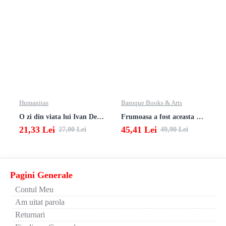
Humanitas
Baroque Books & Arts
O zi din viata lui Ivan Denisovici
Frumoasa a fost aceasta viata. totusi.
21,33 Lei
45,41 Lei
27,00 Lei
49,90 Lei
Pagini Generale
Contul Meu
Am uitat parola
Returnari