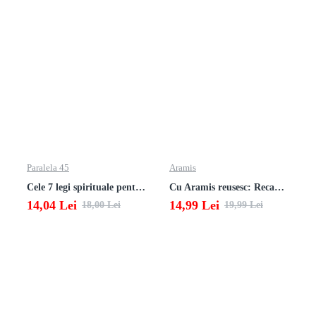
Paralela 45
Aramis
Cele 7 legi spirituale pentru parinti
Cu Aramis reusesc: Recapitulare si evaluare - Clasa a 3-a (Matematica si Stiinte ale naturii)
14,04 Lei
14,99 Lei
18,00 Lei
19,99 Lei