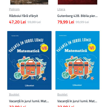
Polirom
Litera
Războiul fără sfârşit
Gutenberg 42B. Biblia pierduta
47,20 Lei
79,99 Lei
59,00 Lei
99,99 Lei
Booklet
Booklet
Vacanță în jurul lumii. Matematică clasa a VII-a – EDIȚIA 2026
Vacanță în jurul lumii. Matematică clasa a VI-a – EDIȚIA 2026