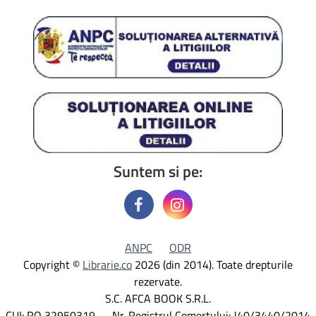
Suntem si pe:
ANPC
ODR
Copyright ©
Librarie.co
2026 (din 2014). Toate drepturile
rezervate.
S.C. AFCA BOOK S.R.L.
CUI: RO 32950319 Nr. Registrul Comertului: J40/3440/2014