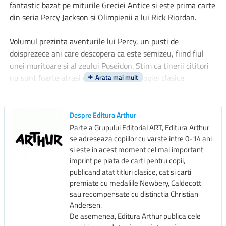
fantastic bazat pe miturile Greciei Antice si este prima carte
din seria Percy Jackson si Olimpienii a lui Rick Riordan.
Volumul prezinta aventurile lui Percy, un pusti de
doisprezece ani care descopera ca este semizeu, fiind fiul
unei muritoare si al zeului Poseidon. Stim ca tinerii cititori
nu sunt foarte atrasi de povestile mitologiei clasice,
considerand ca acest tip de lectura este dificila si lipsita de
conexiuni cu societatea din zilele noastre. Dar cartea lui
Rick Riordan contracareaza aceste neajunsuri, fiind un
Despre Editura Arthur
excelent indrumar mitologic, plin de aventura si pe gustul
Parte a Grupului Editorial ART, Editura Arthur
copiilor cu varsta cuprinsa intre 10 si 15 ani. Rick Riordan
se adreseaza copiilor cu varste intre 0-14 ani
si este in acest moment cel mai important
reuseste, cu multa abilitate, sa plaseze istorisirile din cartile
imprint pe piata de carti pentru copii,
lui Homer intr-un context actual, folosindu-se de umor si
publicand atat titluri clasice, cat si carti
reconstruind aventurile clasice intr-un ritm alert, ce tine
premiate cu medaliile Newbery, Caldecott
cititorul cu sufletul la gura.
sau recompensate cu distinctia Christian
Andersen.
Cartile seriei Percy Jackson si Olimpienii s-au vandut in
De asemenea, Editura Arthur publica cele
peste 15 milioane de exemplare in primii partu ani de la