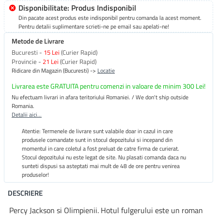
Disponibilitate: Produs Indisponibil
Din pacate acest produs este indisponibil pentru comanda la acest moment.
Pentru detalii suplimentare scrieti-ne pe email sau apelati-ne!
Metode de Livrare
Bucuresti -
15 Lei
(Curier Rapid)
Provincie -
21 Lei
(Curier Rapid)
Ridicare din Magazin (Bucuresti) ->
Locatie
Livrarea este GRATUITA pentru comenzi in valoare de minim 300 Lei!
Nu efectuam livrari in afara teritoriului Romaniei. / We don't ship outside
Romania.
Detalii aici...
Atentie: Termenele de livrare sunt valabile doar in cazul in care
produsele comandate sunt in stocul depozitului si incepand din
momentul in care coletul a fost preluat de catre firma de curierat.
Stocul depozitului nu este legat de site. Nu plasati comanda daca nu
sunteti dispusi sa asteptati mai mult de 48 de ore pentru venirea
produselor!
DESCRIERE
Percy Jackson si Olimpienii. Hotul fulgerului este un roman