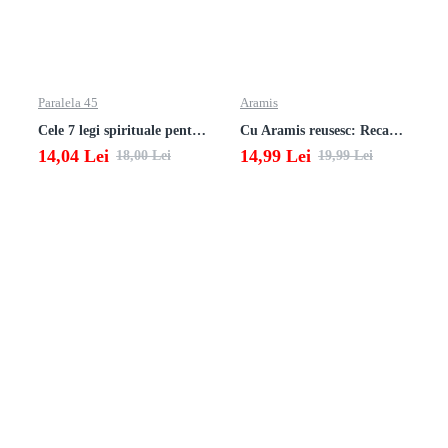
Paralela 45
Aramis
Cele 7 legi spirituale pentru parinti
Cu Aramis reusesc: Recapitulare si evaluare - Clasa a 3-a (Matematica si Stiinte ale naturii)
14,04 Lei
14,99 Lei
18,00 Lei
19,99 Lei