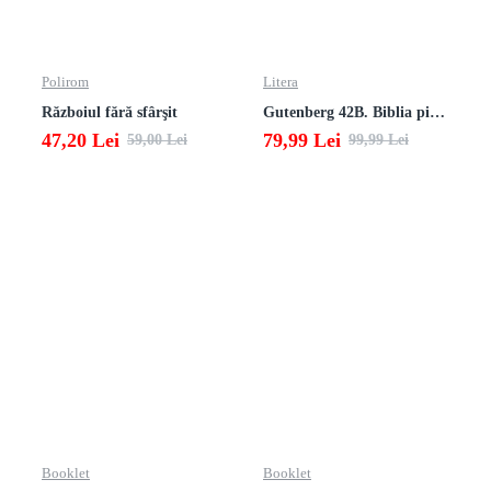
Polirom
Litera
Războiul fără sfârşit
Gutenberg 42B. Biblia pierduta
47,20 Lei
79,99 Lei
59,00 Lei
99,99 Lei
Booklet
Booklet