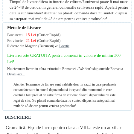
Timpul de livrare difera in functie de editura/furnizor si poate fi mai mare
de 24-48 de ore, dar in general comenzile se livreaza rapid. Apelati pentru
detalii suplimentare! Atentie: nu plasati comanda daca nu sunteti dispusi
sa asteptati mai mult de 48 de ore pentru venirea produselor!
Metode de Livrare
Bucuresti -
15 Lei
(Curier Rapid)
Provincie -
21 Lei
(Curier Rapid)
Ridicare din Magazin (Bucuresti) ->
Locatie
Livrarea este GRATUITA pentru comenzi in valoare de minim 300
Lei!
Nu efectuam livrari in afara teritoriului Romaniei. / We don't ship outside Romania.
Detalii aici...
Atentie: Termenele de livrare sunt valabile doar in cazul in care produsele
comandate sunt in stocul depozitului si incepand din momentul in care
coletul a fost preluat de catre firma de curierat. Stocul depozitului nu este
legat de site. Nu plasati comanda daca nu sunteti dispusi sa asteptati mai
mult de 48 de ore pentru venirea produselor!
DESCRIERE
Gramatică. Fișe de lucru pentru clasa a VIII-a este un auxiliar