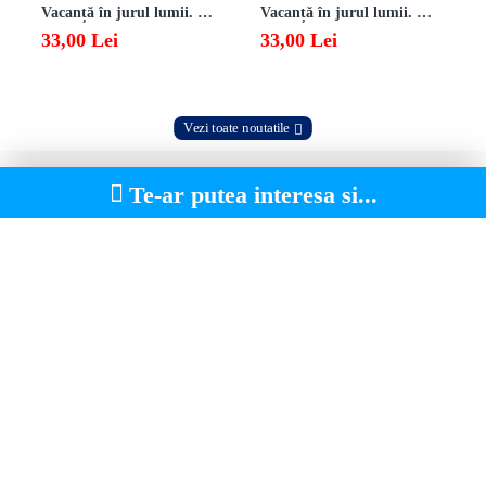
Vacanță în jurul lumii. Matematică clasa a VII-a – EDIȚIA 2026
Vacanță în jurul lumii. Matematică clasa a VI-a – EDIȚIA 2026
33,00 Lei
33,00 Lei
Vezi toate noutatile
Te-ar putea interesa si...