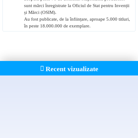
elevilor, în pregătirea curentă, de zi cu zi, sau pentru evaluări,
sunt mărci înregistrate la Oficiul de Stat pentru Invenții
concursuri școlare;
și Mărci (OSIM).
profesorilor, care pot selecta exerciții, itemi pentru evaluare sau
Au fost publicate, de la înființare, aproape 5.000 titluri,
teste;
în peste 18.000.000 de exemplare.
tuturor celor care doresc să utilizeze corect, adecvat și eficient
limba în procesul comunicării.
Recent vizualizate