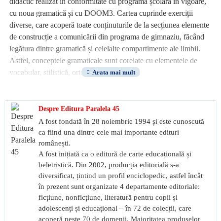
didactic realizat în conformitate cu programa școlară în vigoare,
cu noua gramatică și cu DOOM3. Cartea cuprinde exerciții
diverse, care acoperă toate conținuturile de la secțiunea elemente
de construcție a comunicării din programa de gimnaziu, făcând
legătura dintre gramatică și celelalte compartimente ale limbii.
Astfel, conceptele gramaticale sunt corelate cu elementele de
vocabular, stilistică, ortoepie și ortografie.
Este o lucrare complexă, structurată pe lecții și unități de
învățare, în care elementele de construcție a comunicării sunt în
Despre Editura Paralela 45
legătură cu receptarea textului literar și cu redactarea unui text.
A fost fondată în 28 noiembrie 1994 și este cunoscută
Testele integrează o bună parte a conținuturilor de la lectură și
ca fiind una dintre cele mai importante edituri
teorie literară din programă. Sugestiile de răspuns, rezolvările,
românești.
A fost inițiată ca o editură de carte educațională și
baremele de notare pentru testele inițiale, stadiale și finale
beletristică. Din 2002, producția editorială s-a
facilitează evaluarea și autoevaluarea.
diversificat, țintind un profil enciclopedic, astfel încât
în prezent sunt organizate 4 departamente editoriale:
Lucrarea poate fi folosită indiferent de manualul pentru care s-a
ficțiune, nonficțiune, literatură pentru copii și
optat la clasă și este utilă:
adolescenți și educațional – în 72 de colecții, care
acoperă peste 70 de domenii. Majoritatea produselor