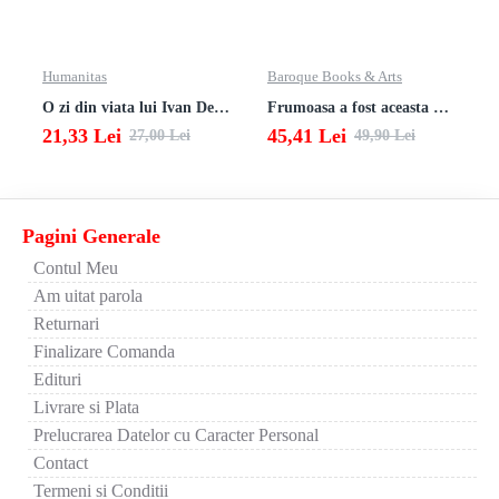
Humanitas
Baroque Books & Arts
O zi din viata lui Ivan Denisovici
Frumoasa a fost aceasta viata. totusi.
21,33 Lei
45,41 Lei
27,00 Lei
49,90 Lei
Pagini Generale
Contul Meu
Am uitat parola
Returnari
Finalizare Comanda
Edituri
Livrare si Plata
Prelucrarea Datelor cu Caracter Personal
Contact
Termeni si Conditii