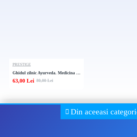
fost timp de trei ani profesor asistent intr-o scoala de ayurved
Detine mai multe diplome universitare: BAMS (Bachelor of Ay
eliberata de catre Universitatea de Stiinte medicale si ayurved
medicale Rajiv Gandhi (India) si un doctorat in curs la Parul 
diagnosticul psoriazisului in ayurveda.
Este coautor al lucrarii Hand Book and Colour Atlas of Ayurv
venerologiei ayurvedice si autorul mai multor lucrari si publicat
Participa, in egala masura, la diverse conferinte international
PRESTIGE
Ghidul zilnic Ayurveda. Medicina Vietii
63,00 Lei
80,00 Lei
Din aceeasi categori