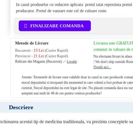
In cazul produselor cu reducere aplicata: pretul taiat reprezinta pretu
producator. Pretul de vanzare este cel de culoare rosie.
FINALIZARE COMANDA
Metode de Livrare
Livrarea este GRATUI
comenzi in valoare de
Bucuresti -
15 Lei
(Curier Rapid)
Provincie -
21 Lei
(Curier Rapid)
Nu efectuam livrari in afara 
Ridicare din Magazin (Bucuresti) ->
Locatie
/ We don't ship outside Rom
Detalii aici...
Atentie: Termenele de livrare sunt valabile doar in cazul in care produsele coman
stocul depozitului si incepand din momentul in care coletul a fost preluat de catr
curierat. Stocul depozitului nu este legat de site. Nu plasati comanda daca nu sun
asteptati mai mult de 48 de ore pentru venirea produselor!
Descriere
unctionarea acestui tip de medicina traditionala, va prezinta conceptele sa