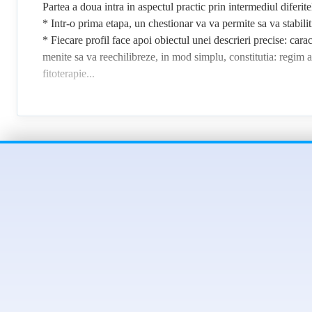
Partea a doua intra in aspectul practic prin intermediul diferitel
* Intr-o prima etapa, un chestionar va va permite sa va stabiliti
* Fiecare profil face apoi obiectul unei descrieri precise: caracte
menite sa va reechilibreze, in mod simplu, constitutia: regim al
fitoterapie...
Porniti in descoperirea intelepciunii ancestrale din ayurveda p
Marine Le Gouvello imbina invataturile traditionale cu aborda
traditionala holistica. Fondata de catre Daniel Kieffer, aceasta
2014, Marine Le Gouvello a trecut si examenul federal al FENA
Membra a OMNES (Organizatia medicinei naturale si a educatiei
consultatii.
Profesoara de yoga licentiata Sivananda Vedanta, ofera in mod s
Marine Le Gouvello este, in egala masura, purtatoarea de cuvan
tacerea si natura gratie refugiilor, atelierelor si stagiilor.
Pentru mai multe informatii, intrati pe: www.marinelegouvel
Sef al serviciului spitalicesc si director general al centrului 