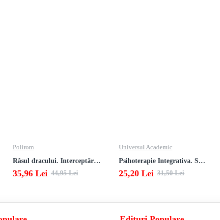
Polirom
Universul Academic
Râsul dracului. Interceptări, informaţii desecretizate, autodenunţuri
Psihoterapie Integrativa. Studii
35,96 Lei
25,20 Lei
44,95 Lei
31,50 Lei
opulare
Edituri Populare