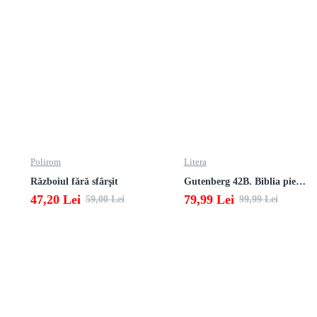
Polirom
Litera
Războiul fără sfârşit
Gutenberg 42B. Biblia pierduta
47,20 Lei
79,99 Lei
59,00 Lei
99,99 Lei