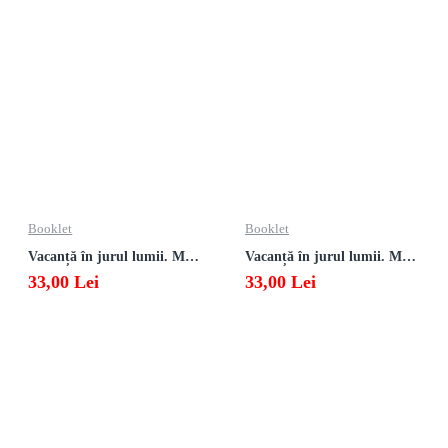
Booklet
Booklet
Vacanță în jurul lumii. Matematică clasa a VII-a – EDIȚIA 2026
Vacanță în jurul lumii. Matematică clasa a VI-a – EDIȚIA 2026
33,00 Lei
33,00 Lei