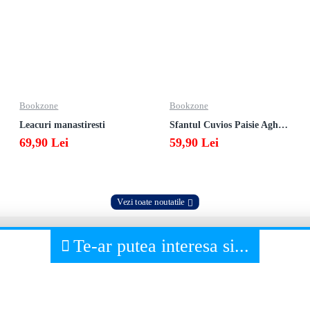
Bookzone
Bookzone
Leacuri manastiresti
Sfantul Cuvios Paisie Aghioritul
69,90 Lei
59,90 Lei
Vezi toate noutatile
Te-ar putea interesa si...