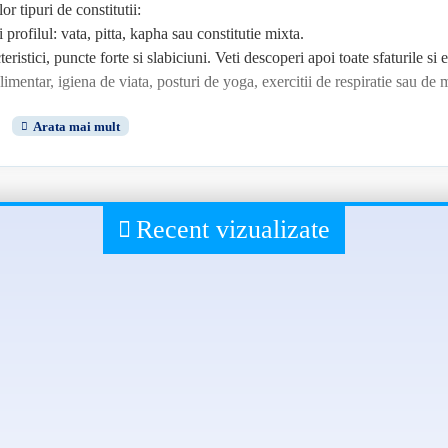
or tipuri de constitutii:
 profilul: vata, pitta, kapha sau constitutie mixta.
ristici, puncte forte si slabiciuni. Veti descoperi apoi toate sfaturile si e
imentar, igiena de viata, posturi de yoga, exercitii de respiratie sau de m
entru a va ameliora starea de bine!
rile moderne. Ea a studiat naturopatia la Cenatho, Colegiul european d
Recent vizualizate
 scoala este cea mai renumita pentru invatarea disciplinei in Franta. Lice
 (Federatia franceza a scolilor de naturopatie), obtinand diploma in a
 sanitare), profeseaza astazi in cabinetele din Paris si din Essonne, 
istematic cursuri de practica posturala, respiratie si meditatie.
t a miscarii Silence (Tacere), a carei intentie este de a reconecta oame
lo-naturopathe.com
de ingrijiri Ayur Kerala, situat in statul indian Kerala, Doctorul Jayaprak