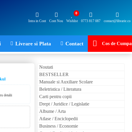
0
Intra in Cont
Cont Nou
Wishlist
0773 817 087
contact@librarie.co
i
Livrare si Plata
Contact
Cos de Cumpar
Noutati
BESTSELLER
kul
Manuale si Auxiliare Scolare
Beletristica / Literatura
u detalii
Carti pentru copii
Drept / Juridice / Legislatie
Albume / Arta
Atlase / Enciclopedii
Business / Economie