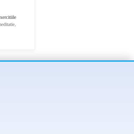
xercitiile
editatie,
e naturopatie
ntiata in
celasi an.
unde ofera
nii cu
ash Gokul a