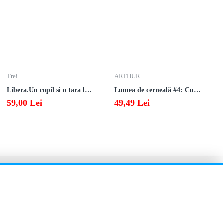
Trei
ARTHUR
Libera.Un copil si o tara la sfarsitul istoriei.Lea Ypi
Lumea de cerneală #4: Culoarea răzbunării
59,00 Lei
49,49 Lei