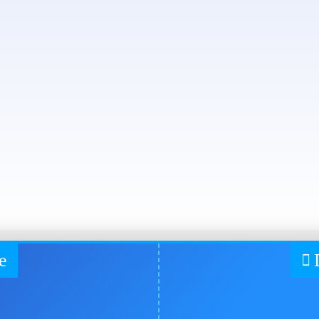
a.
urvedic Medicine and Surgery)/licentiat in medicina ayurvedica si chi
ice din Kerala, diploma de master eliberata de catre Universitatea de Sti
University of Health Science/Facultatea de Medicina din India. Teza lui 
edic Dermatology and Venereology / Manualul si Atlasul colorat al der
ii jurnalistice, in special in revista International Medical Journal.
e consacrate disciplinei ayurveda.
e