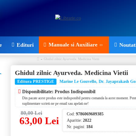
Manuale si Auxiliare
e
Edituri
Noutat
Ghidul zilnic Ayurveda. Medicina Vietii
Ghidul zilnic Ayurveda. Medicina Vietii
Editura PRESTIGE
Marine Le Gouvello, Dr. Jayaprakash Go
Disponibilitate: Produs Indisponibil
Din pacate acest produs este indisponibil pentru comanda la acest moment. Pentr
suplimentare scrieti-ne pe email sau apelati-ne!
80,00 Lei
Cod:
9786069609385
63,00 Lei
Aparitie:
2022
Nr. pagini:
184