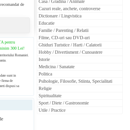
Casa / Gradina / Animale
l recomandat de
Cazuri reale, anchete, controverse
Dictionare / Lingvistica
Educatie
Familie / Parenting / Relatii
Filme, CD-uri sau DVD-uri
TA pentru
Ghiduri Turistice / Harti / Calatorii
 minim 300 Lei!
Hobby / Divertisment / Cunoastere
teritoriului Romaniei.
Istorie
ania.
Medicina / Sanatate
Politica
date sunt in
e firma de
Psihologie, Filosofie, Stiinta, Specialitati
teti dispusi sa
Religie
Spiritualitate
Sport / Diete / Gastronomie
Utile / Practice
le