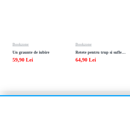
Bookzone
Bookzone
Un graunte de iubire
Retete pentru trup si suflet din bucataria manastirii
59,90 Lei
64,90 Lei