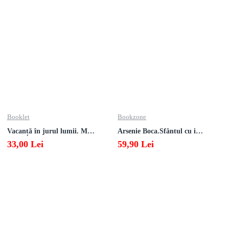
Booklet
Bookzone
Vacanță în jurul lumii. Matematică clasa a V-a – EDIȚIA 2026
Arsenie Boca.Sfântul cu inima cat cerul
33,00 Lei
59,90 Lei