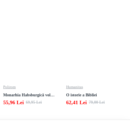
Polirom
Humanitas
Monarhia Habsburgică vol. VI (1848-1918)
O istorie a Bibliei
55,96 Lei
62,41 Lei
69,95 Lei
79,00 Lei