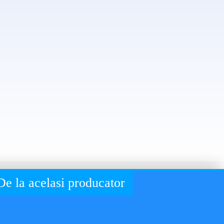
rurgie
inte
trateaza
matologiei si
De la acelasi producator