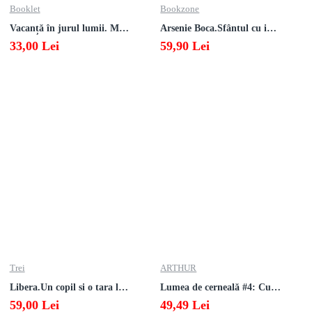
Booklet
Bookzone
Vacanță în jurul lumii. Matematică clasa a V-a – EDIȚIA 2026
Arsenie Boca.Sfântul cu inima cat cerul
33,00 Lei
59,90 Lei
Trei
ARTHUR
Libera.Un copil si o tara la sfarsitul istoriei.Lea Ypi
Lumea de cerneală #4: Culoarea răzbunării
59,00 Lei
49,49 Lei