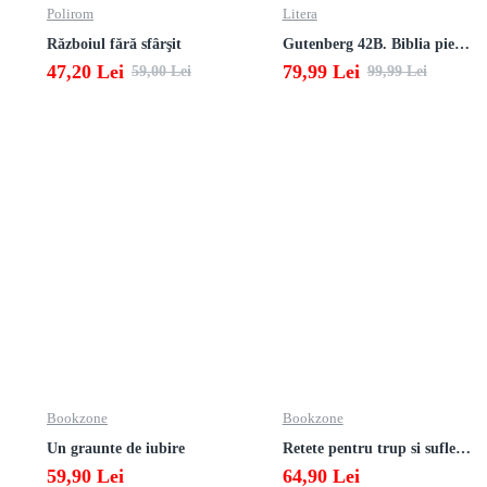
Polirom
Litera
Războiul fără sfârşit
Gutenberg 42B. Biblia pierduta
47,20 Lei
79,99 Lei
59,00 Lei
99,99 Lei
Bookzone
Bookzone
Un graunte de iubire
Retete pentru trup si suflet din bucataria manastirii
59,90 Lei
64,90 Lei