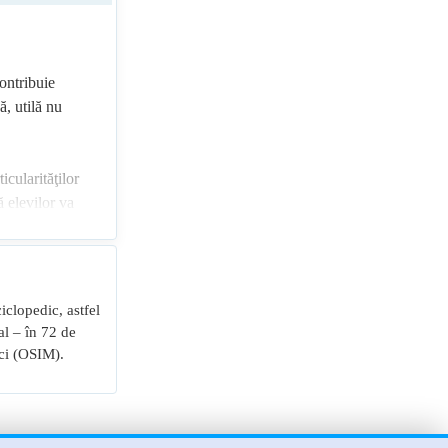
ontribuie
ă, utilă nu
icularităţilor
ă elevilor va
 creativi, cu
ciclopedic, astfel
al – în 72 de
rci (OSIM).