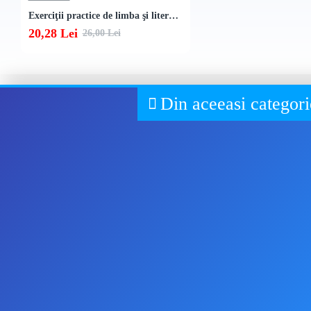
Exerciţii practice de limba şi literatura română. Caiet de lucru. Clasa a VIII-a
20,28 Lei
26,00 Lei
Din aceeasi categori