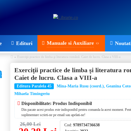
Manuale si Auxiliare
e
Edituri
Noutat
Exerciţii practice de limba şi literatura română. Caiet de lucru. Clasa a VIII-a
Exerciţii practice de limba şi literatura r
Caiet de lucru. Clasa a VIII-a
Editura Paralela 45
Mina-Maria Rusu (coord.), Geanina Cotoi,
Mihaela Timingeriu
Disponibilitate: Produs Indisponibil
Din pacate acest produs este indisponibil pentru comanda la acest moment. Pentr
suplimentare scrieti-ne pe email sau apelati-ne!
26,00 Lei
Cod:
9789734736638