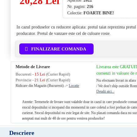
20,28 Lei
Aparitie:
2022
Nr. pagini:
216
Colectie:
FOARTE BINE!
In cazul produselor cu reducere aplicata: pretul taiat reprezinta pretu
producator. Pretul de vanzare este cel de culoare rosie.
FINALIZARE COMANDA
Metode de Livrare
Livrarea este GRATUI
comenzi in valoare de
Bucuresti -
15 Lei
(Curier Rapid)
Provincie -
21 Lei
(Curier Rapid)
Nu efectuam livrari in afara 
Ridicare din Magazin (Bucuresti) ->
Locatie
/ We don't ship outside Rom
Detalii aici...
Atentie: Termenele de livrare sunt valabile doar in cazul in care produsele coman
stocul depozitului si incepand din momentul in care coletul a fost preluat de catr
curierat. Stocul depozitului nu este legat de site. Nu plasati comanda daca nu sun
asteptati mai mult de 48 de ore pentru venirea produselor!
Descriere