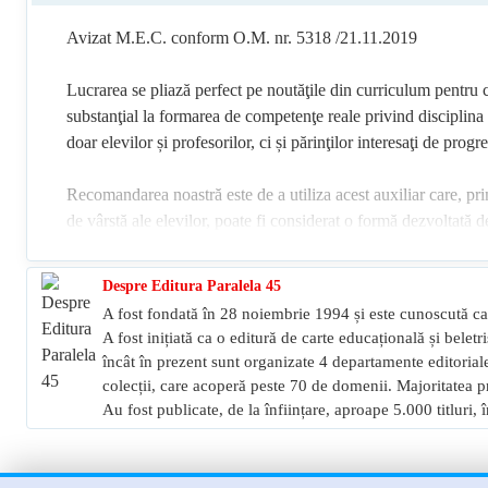
Avizat M.E.C. conform O.M. nr. 5318 /21.11.2019
Lucrarea se pliază perfect pe noutăţile din curriculum pentru 
substanţial la formarea de competenţe reale privind disciplina l
doar elevilor și profesorilor, ci și părinţilor interesaţi de progr
Recomandarea noastră este de a utiliza acest auxiliar care, prin s
de vârstă ale elevilor, poate fi considerat o formă dezvoltată d
dovedi faptul că ei au atins performanţe maxime, în primul rând 
experienţă în activitatea la catedră.
Despre Editura Paralela 45
A fost fondată în 28 noiembrie 1994 și este cunoscută ca 
A fost inițiată ca o editură de carte educațională și beletr
încât în prezent sunt organizate 4 departamente editoriale:
colecții, care acoperă peste 70 de domenii. Majoritatea pr
Au fost publicate, de la înființare, aproape 5.000 titluri