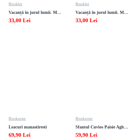
Booklet
Booklet
Vacanță în jurul lumii. Matematică clasa a VII-a – EDIȚIA 2026
Vacanță în jurul lumii. Matematică clasa a VI-a – EDIȚIA 2026
33,00 Lei
33,00 Lei
Bookzone
Bookzone
Leacuri manastiresti
Sfantul Cuvios Paisie Aghioritul
69,90 Lei
59,90 Lei