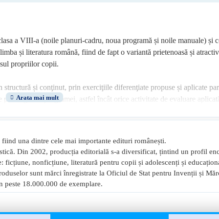
clasa a VIII-a (noile planuri‑cadru, noua programă și noile manuale) și c
imba și literatura română, fiind de fapt o variantă prietenoasă și atractiv
esul propriilor copii.
tructură și conţinut, prin exerciţiile diferenţiate propuse și aplicate part
e parcurgere a programei, astfel încât orice activitate de evaluare aplicat
pentru că au fost sprijiniţi de o carte scrisă cu har pentru ei, de dascăli
fiind una dintre cele mai importante edituri românești.
istică. Din 2002, producția editorială s-a diversificat, țintind un profil en
 ficțiune, nonficțiune, literatură pentru copii și adolescenți și educațion
oduselor sunt mărci înregistrate la Oficiul de Stat pentru Invenții și Mă
, în peste 18.000.000 de exemplare.