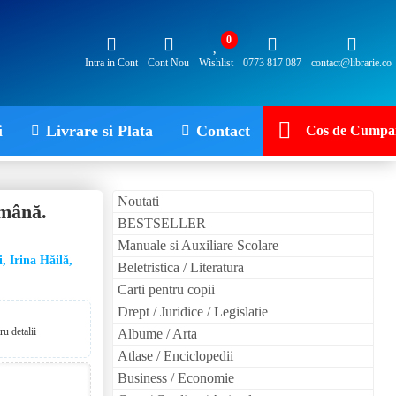
0
Intra in Cont
Cont Nou
Wishlist
0773 817 087
contact@librarie.co
i
Livrare si Plata
Contact
Cos de Cumpar
Noutati
omână.
BESTSELLER
Manuale si Auxiliare Scolare
 Irina Hăilă,
Beletristica / Literatura
Carti pentru copii
Drept / Juridice / Legislatie
u detalii
Albume / Arta
Atlase / Enciclopedii
Business / Economie