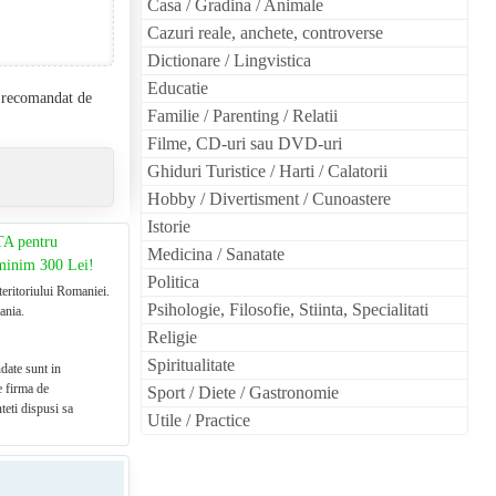
Casa / Gradina / Animale
Cazuri reale, anchete, controverse
Dictionare / Lingvistica
Educatie
l recomandat de
Familie / Parenting / Relatii
Filme, CD-uri sau DVD-uri
Ghiduri Turistice / Harti / Calatorii
Hobby / Divertisment / Cunoastere
Istorie
TA pentru
Medicina / Sanatate
 minim 300 Lei!
Politica
teritoriului Romaniei.
Psihologie, Filosofie, Stiinta, Specialitati
ania.
Religie
Spiritualitate
date sunt in
e firma de
Sport / Diete / Gastronomie
teti dispusi sa
Utile / Practice