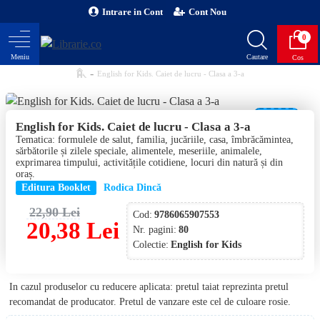
Intrare in Cont
Cont Nou
0
English for Kids. Caiet de lucru - Clasa a 3-a
-11 %
English for Kids. Caiet de lucru - Clasa a 3-a
Tematica: formulele de salut, familia, jucăriile, casa, îmbrăcămintea,
sărbătorile și zilele speciale, alimentele, meseriile, animalele,
exprimarea timpului, activitățile cotidiene, locuri din natură și din
oraș.
Editura Booklet
Rodica Dincă
22,90 Lei
Cod:
9786065907553
20,38 Lei
Nr. pagini:
80
Colectie:
English for Kids
In cazul produselor cu reducere aplicata: pretul taiat reprezinta pretul
recomandat de producator. Pretul de vanzare este cel de culoare rosie.