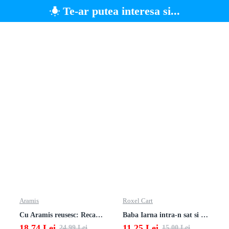
Te-ar putea interesa si...
Aramis
Roxel Cart
Cu Aramis reusesc: Recapitulare si evaluare - Clasa a 4-a (Matematica, Stiinte ale naturii si Educatie civica)
Baba Iarna intra-n sat si alte poezii
18,74 Lei
11,25 Lei
24,99 Lei
15,00 Lei