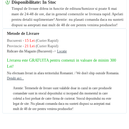
Disponibilitate: In Stoc
Timpul de livrare difera in functie de editura/furnizor si poate fi mai
mare de 24-48 de ore, dar in general comenzile se livreaza rapid. Apelati
pentru detalii suplimentare! Atentie: nu plasati comanda daca nu sunteti
dispusi sa asteptati mai mult de 48 de ore pentru venirea produselor!
Metode de Livrare
Bucuresti -
15 Lei
(Curier Rapid)
Provincie -
21 Lei
(Curier Rapid)
Ridicare din Magazin (Bucuresti) ->
Locatie
Livrarea este GRATUITA pentru comenzi in valoare de minim 300
Lei!
Nu efectuam livrari in afara teritoriului Romaniei. / We don't ship outside Romania.
Detalii aici...
Atentie: Termenele de livrare sunt valabile doar in cazul in care produsele
comandate sunt in stocul depozitului si incepand din momentul in care
coletul a fost preluat de catre firma de curierat. Stocul depozitului nu este
legat de site. Nu plasati comanda daca nu sunteti dispusi sa asteptati mai
mult de 48 de ore pentru venirea produselor!