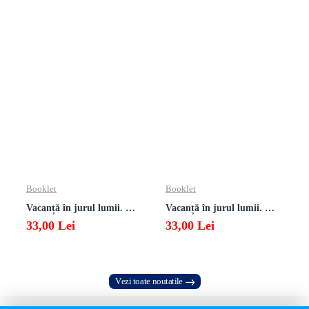
Booklet
Booklet
Vacanță în jurul lumii. Matematică clasa a VII-a – EDIȚIA 2026
Vacanță în jurul lumii. Matematică clasa a VI-a – EDIȚIA 2026
33,00 Lei
33,00 Lei
Vezi toate noutatile