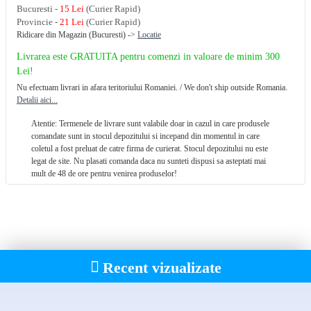
Bucuresti -
15 Lei
(Curier Rapid)
Provincie -
21 Lei
(Curier Rapid)
Ridicare din Magazin (Bucuresti) ->
Locatie
Livrarea este GRATUITA pentru comenzi in valoare de minim 300
Lei!
Nu efectuam livrari in afara teritoriului Romaniei. / We don't ship outside Romania.
Detalii aici...
Atentie: Termenele de livrare sunt valabile doar in cazul in care produsele
comandate sunt in stocul depozitului si incepand din momentul in care
coletul a fost preluat de catre firma de curierat. Stocul depozitului nu este
legat de site. Nu plasati comanda daca nu sunteti dispusi sa asteptati mai
mult de 48 de ore pentru venirea produselor!
Recent vizualizate