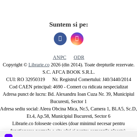
Suntem si pe:
ANPC
ODR
Copyright ©
Librarie.co
2026 (din 2014). Toate drepturile rezervate.
S.C. AFCA BOOK S.R.L.
CUI: RO 32950319 Nr. Registrul Comertului: J40/3440/2014
Cod CAEN principal: 4690 - Comert cu ridicata nespecializat
Adresa punct de lucru: Bd. Alexandru Ioan Cuza Nr. 39, Municipiul
Bucuresti, Sector 1
Adresa sediu social: Aleea Obcina Mica, Nr.5, Camera 1, Bl.A5, Sc.D,
Et.4, Ap.58, Municipiul Bucuresti, Sector 6
Librarie.co foloseste cookies (doar minimul necesar pentru
functionarea normala a site-ului si pentru comenzile plasate).