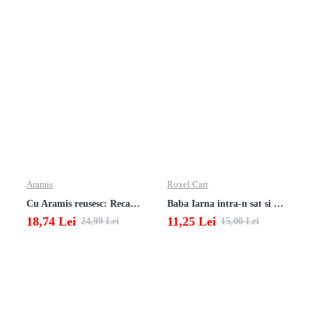
Aramis
Roxel Cart
Cu Aramis reusesc: Recapitulare si evaluare - Clasa a 4-a (Matematica, Stiinte ale naturii si Educatie civica)
Baba Iarna intra-n sat si alte poezii
18,74 Lei
11,25 Lei
24,99 Lei
15,00 Lei