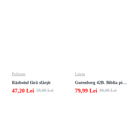
Polirom
Litera
Războiul fără sfârşit
Gutenberg 42B. Biblia pierduta
47,20 Lei
79,99 Lei
59,00 Lei
99,99 Lei