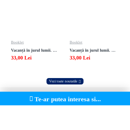
Booklet
Booklet
Vacanță în jurul lumii. Matematică clasa a VII-a – EDIȚIA 2026
Vacanță în jurul lumii. Matematică clasa a VI-a – EDIȚIA 2026
33,00 Lei
33,00 Lei
Vezi toate noutatile
Te-ar putea interesa si...