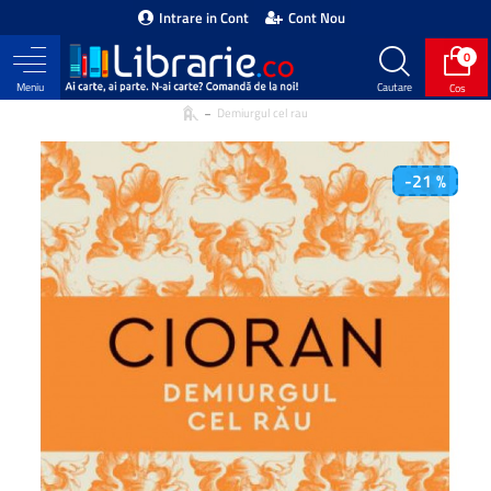
Intrare in Cont
Cont Nou
0
Demiurgul cel rau
-21 %