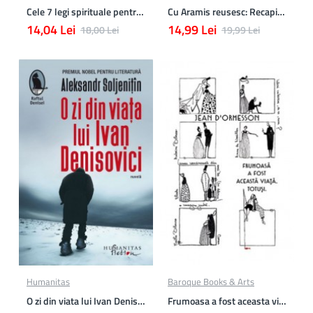
Cele 7 legi spirituale pentru parinti
Cu Aramis reusesc: Recapitulare si evaluare - Clasa a 3-a (Matematica si Stiinte ale naturii)
14,04 Lei
14,99 Lei
18,00 Lei
19,99 Lei
Humanitas
Baroque Books & Arts
O zi din viata lui Ivan Denisovici
Frumoasa a fost aceasta viata. totusi.