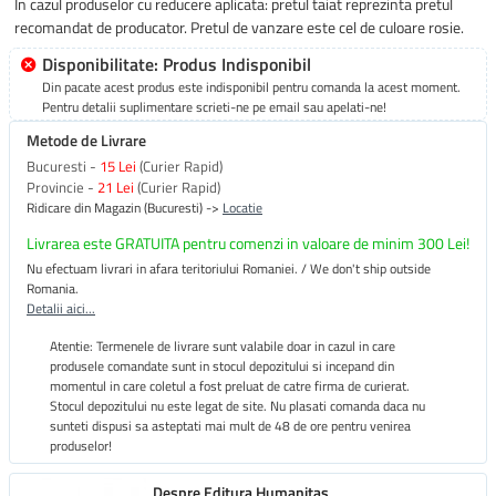
In cazul produselor cu reducere aplicata: pretul taiat reprezinta pretul
recomandat de producator. Pretul de vanzare este cel de culoare rosie.
Disponibilitate: Produs Indisponibil
Din pacate acest produs este indisponibil pentru comanda la acest moment.
Pentru detalii suplimentare scrieti-ne pe email sau apelati-ne!
Metode de Livrare
Bucuresti -
15 Lei
(Curier Rapid)
Provincie -
21 Lei
(Curier Rapid)
Ridicare din Magazin (Bucuresti) ->
Locatie
Livrarea este GRATUITA pentru comenzi in valoare de minim 300 Lei!
Nu efectuam livrari in afara teritoriului Romaniei. / We don't ship outside
Romania.
Detalii aici...
Atentie: Termenele de livrare sunt valabile doar in cazul in care
produsele comandate sunt in stocul depozitului si incepand din
momentul in care coletul a fost preluat de catre firma de curierat.
Stocul depozitului nu este legat de site. Nu plasati comanda daca nu
sunteti dispusi sa asteptati mai mult de 48 de ore pentru venirea
produselor!
Despre Editura Humanitas