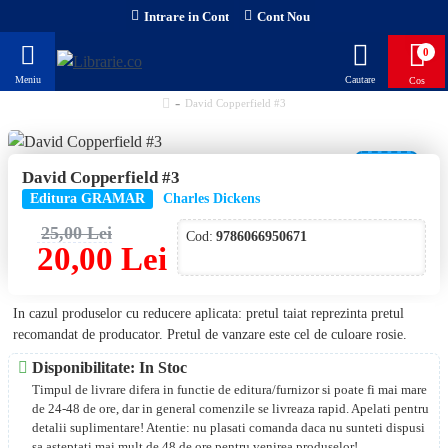
Intrare in Cont
Cont Nou
0
David Copperfield #3
-20 %
David Copperfield #3
Editura GRAMAR
Charles Dickens
25,00 Lei
Cod:
9786066950671
20,00 Lei
In cazul produselor cu reducere aplicata: pretul taiat reprezinta pretul
recomandat de producator. Pretul de vanzare este cel de culoare rosie.
Disponibilitate: In Stoc
Timpul de livrare difera in functie de editura/furnizor si poate fi mai mare
de 24-48 de ore, dar in general comenzile se livreaza rapid. Apelati pentru
detalii suplimentare! Atentie: nu plasati comanda daca nu sunteti dispusi
sa asteptati mai mult de 48 de ore pentru venirea produselor!