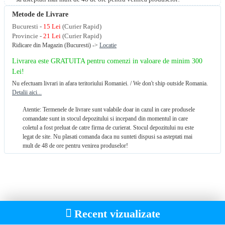
Metode de Livrare
Bucuresti -
15 Lei
(Curier Rapid)
Provincie -
21 Lei
(Curier Rapid)
Ridicare din Magazin (Bucuresti) ->
Locatie
Livrarea este GRATUITA pentru comenzi in valoare de minim 300
Lei!
Nu efectuam livrari in afara teritoriului Romaniei. / We don't ship outside Romania.
Detalii aici...
Atentie: Termenele de livrare sunt valabile doar in cazul in care produsele
comandate sunt in stocul depozitului si incepand din momentul in care
coletul a fost preluat de catre firma de curierat. Stocul depozitului nu este
legat de site. Nu plasati comanda daca nu sunteti dispusi sa asteptati mai
mult de 48 de ore pentru venirea produselor!
Recent vizualizate