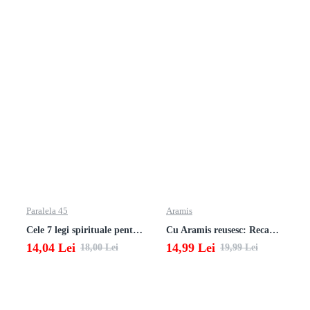
Paralela 45
Aramis
Cele 7 legi spirituale pentru parinti
Cu Aramis reusesc: Recapitulare si evaluare - Clasa a 3-a (Matematica si Stiinte ale naturii)
14,04 Lei
14,99 Lei
18,00 Lei
19,99 Lei