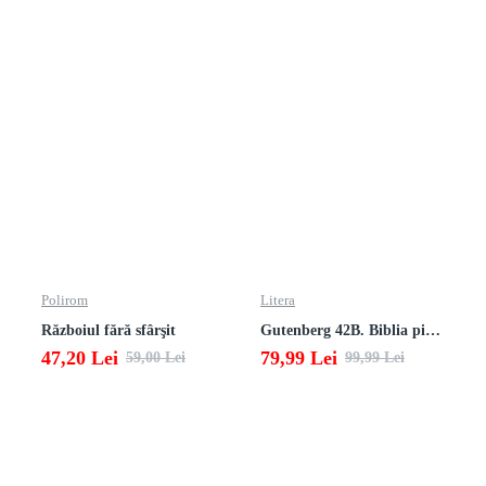
Polirom
Litera
Războiul fără sfârşit
Gutenberg 42B. Biblia pierduta
47,20 Lei
79,99 Lei
59,00 Lei
99,99 Lei