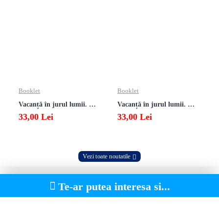
Booklet
Booklet
Vacanță în jurul lumii. Matematică clasa a VII-a – EDIȚIA 2026
Vacanță în jurul lumii. Matematică clasa a VI-a – EDIȚIA 2026
33,00 Lei
33,00 Lei
Vezi toate noutatile
Te-ar putea interesa si...