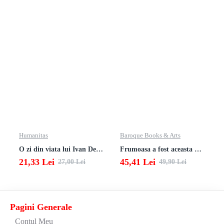
Humanitas
Baroque Books & Arts
O zi din viata lui Ivan Denisovici
Frumoasa a fost aceasta viata. totusi.
21,33 Lei
45,41 Lei
27,00 Lei
49,90 Lei
Pagini Generale
Contul Meu