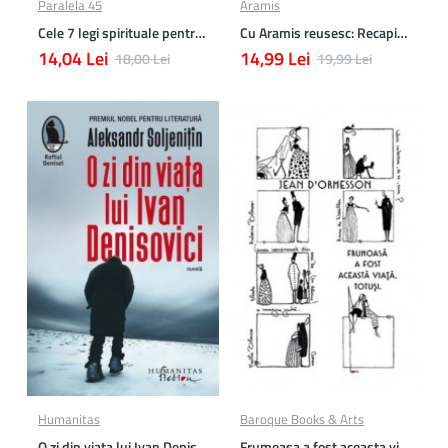
Paralela 45
Aramis
Cele 7 legi spirituale pentru parinti
Cu Aramis reusesc: Recapitulare si evaluare - Clasa a 3-a (Matematica si Stiinte ale naturii)
14,04 Lei
14,99 Lei
18,00 Lei
19,99 Lei
Humanitas
Baroque Books & Arts
O zi din viata lui Ivan Denisovici
Frumoasa a fost aceasta viata. totusi.