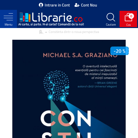
Intrare in Cont
Cont Nou
0
Constiinta dintr-o noua perspectiva
-20 %