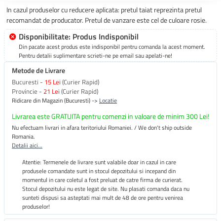
In cazul produselor cu reducere aplicata: pretul taiat reprezinta pretul
recomandat de producator. Pretul de vanzare este cel de culoare rosie.
Disponibilitate: Produs Indisponibil
Din pacate acest produs este indisponibil pentru comanda la acest moment.
Pentru detalii suplimentare scrieti-ne pe email sau apelati-ne!
Metode de Livrare
Bucuresti -
15 Lei
(Curier Rapid)
Provincie -
21 Lei
(Curier Rapid)
Ridicare din Magazin (Bucuresti) ->
Locatie
Livrarea este GRATUITA pentru comenzi in valoare de minim 300 Lei!
Nu efectuam livrari in afara teritoriului Romaniei. / We don't ship outside
Romania.
Detalii aici...
Atentie: Termenele de livrare sunt valabile doar in cazul in care
produsele comandate sunt in stocul depozitului si incepand din
momentul in care coletul a fost preluat de catre firma de curierat.
Stocul depozitului nu este legat de site. Nu plasati comanda daca nu
sunteti dispusi sa asteptati mai mult de 48 de ore pentru venirea
produselor!