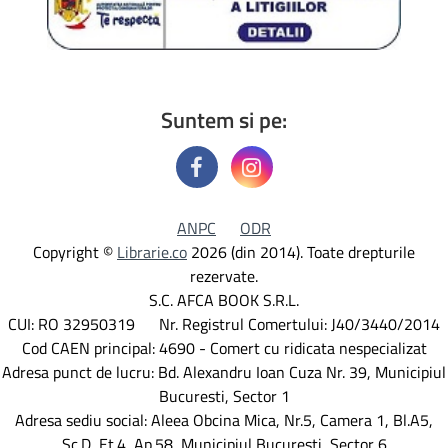
Suntem si pe:
ANPC
ODR
Copyright ©
Librarie.co
2026 (din 2014). Toate drepturile
rezervate.
S.C. AFCA BOOK S.R.L.
CUI: RO 32950319 Nr. Registrul Comertului: J40/3440/2014
Cod CAEN principal: 4690 - Comert cu ridicata nespecializat
Adresa punct de lucru: Bd. Alexandru Ioan Cuza Nr. 39, Municipiul
Bucuresti, Sector 1
Adresa sediu social: Aleea Obcina Mica, Nr.5, Camera 1, Bl.A5,
Sc.D, Et.4, Ap.58, Municipiul Bucuresti, Sector 6