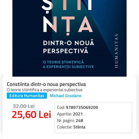
Constiinta dintr-o noua perspectiva
O teorie stiintifica a experientei subiective
Editura Humanitas
Michael Graziano
32,00 Lei
Cod:
9789735069209
25,60 Lei
Aparitie:
2021
Nr. pagini:
248
Colectie:
Stiinta