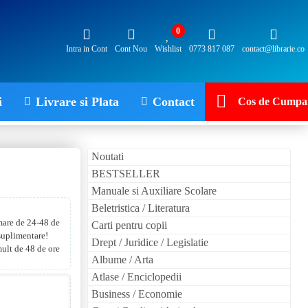
0
Intra in Cont
Cont Nou
Wishlist
0773 817 087
contact@librarie.co
i
Livrare si Plata
Contact
Cos de Cumpar
Noutati
BESTSELLER
Manuale si Auxiliare Scolare
Beletristica / Literatura
 mare de 24-48 de
Carti pentru copii
 suplimentare!
Drept / Juridice / Legislatie
mult de 48 de ore
Albume / Arta
Atlase / Enciclopedii
Business / Economie