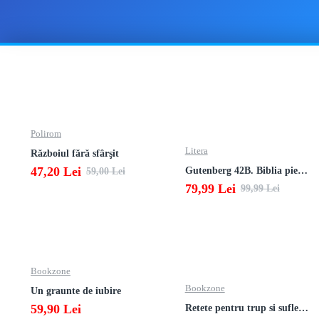
Polirom
Litera
Războiul fără sfârşit
47,20 Lei
Gutenberg 42B. Biblia pierduta
59,00 Lei
79,99 Lei
99,99 Lei
Bookzone
Bookzone
Un graunte de iubire
59,90 Lei
Retete pentru trup si suflet din bucataria manastirii