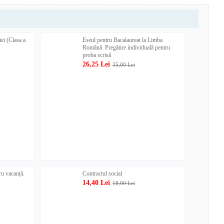
ei (Clasa a
Eseul pentru Bacalaureat la Limba
Română. Pregătire individuală pentru
proba scrisă
26,25 Lei
35,00 Lei
 vacanță.
Contractul social
14,40 Lei
18,00 Lei