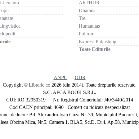
 Literatura
ARTHUR
copii
Dharana
anatate
Trei
Lingvistica
Humanitas
clopedii
Polirom
riile
Express Publishing
Toate Editurile
ANPC
ODR
Copyright ©
Librarie.co
2026 (din 2014). Toate drepturile rezervate.
S.C. AFCA BOOK S.R.L.
CUI: RO 32950319 Nr. Registrul Comertului: J40/3440/2014
Cod CAEN principal: 4690 - Comert cu ridicata nespecializat
unct de lucru: Bd. Alexandru Ioan Cuza Nr. 39, Municipiul Bucuresti,
Aleea Obcina Mica, Nr.5, Camera 1, Bl.A5, Sc.D, Et.4, Ap.58, Municipi