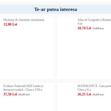
Te-ar putea interesa
Dictionar de Antonime sinonimizat
Atlas de Geografie a Romani
4-a)
12,00 Lei
18,74 Lei
24,99 Lei
Evaluare Națională 2026 Limba și
MATEMATICĂ. Caiet pentru
literatura română - Clasa a VIII-a
Clasa a V-a
37,50 Lei
26,25 Lei
50,00 Lei
35,00 Lei