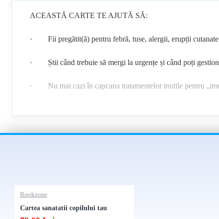
ACEASTĂ CARTE TE AJUTĂ SĂ:
· Fii pregătit(ă) pentru febră, tuse, alergii, erupții cutanate s
· Știi când trebuie să mergi la urgențe și când poți gestio
· Nu mai cazi în capcana tratamentelor inutile pentru „imu
· Nu mai pierzi nopți întrebându-te dacă faci ce trebuie pen
· Nu mai depinzi de forumuri și grupuri de părinți pentru s
Vei găsi aici:
✔ Ce simptome trebuie să te îngrijoreze cu adevărat și ce poți