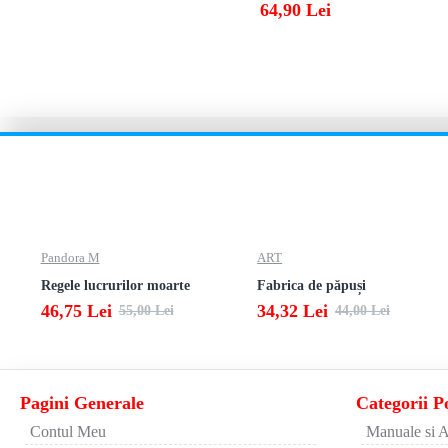
64,90 Lei
Pandora M
ART
Regele lucrurilor moarte
Fabrica de păpuși
46,75 Lei
34,32 Lei
55,00 Lei
44,00 Lei
Pagini Generale
Categorii P
Contul Meu
Manuale si A