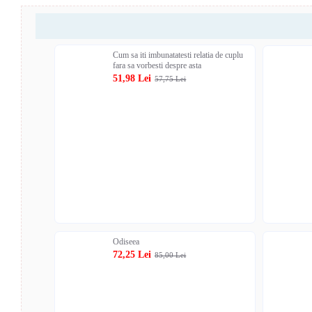
Cum sa iti imbunatatesti relatia de cuplu
fara sa vorbesti despre asta
51,98 Lei
57,75 Lei
Odiseea
72,25 Lei
85,00 Lei