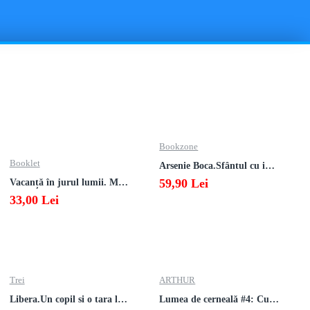
Bookzone
Booklet
Arsenie Boca.Sfântul cu inima cat cerul
59,90 Lei
Vacanță în jurul lumii. Matematică clasa a V-a – EDIȚIA 2026
33,00 Lei
Trei
ARTHUR
Libera.Un copil si o tara la sfarsitul istoriei.Lea Ypi
Lumea de cerneală #4: Culoarea răzbunării