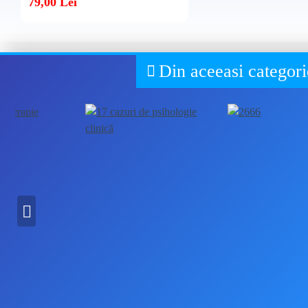
✔ Care sunt greșelile comune pe care părinții le fac în tratarea
✔ Ce trebuie să știi despre febră, tuse, alergii și multe alte sit
Bookzone
✔ Cum previi răcelile dese odată cu intrarea in colectivitate.
Cartea sanatatii copilului tau
79,00 Lei
✔ Cum să îți ajuți copilul să se vindece mai repede, fără interv
✔ Cum să diferențiezi simptomele banale de cele care necesit
Din aceeasi categori
✔ Când să ai încredere că imunitatea copilului își face treaba ș
✔ Cum să reacționezi corect în primele minute ale unei urgen