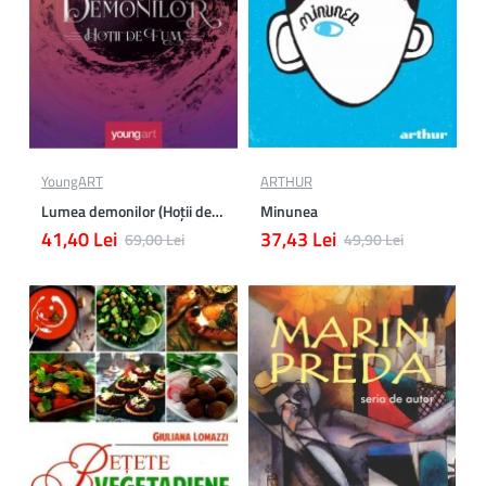
YoungART
ARTHUR
Lumea demonilor (Hoții de fum 2)
Minunea
41,40 Lei
37,43 Lei
69,00 Lei
49,90 Lei