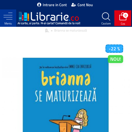
Intrare in Cont
Cont Nou
0
Brianna se maturizează
-22 %
NOU!