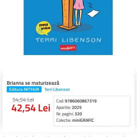
Brianna se maturizează
Editura ARTHUR
Terri Libenson
54,54 Lei
Cod:
9786060867319
42,54 Lei
Aparitie:
2025
Nr. pagini:
320
Colectie:
miniGRAFIC