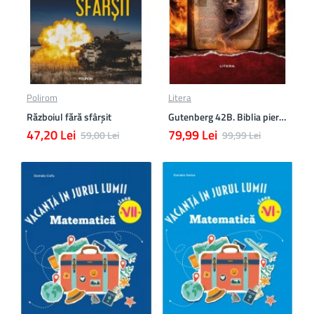
Polirom
Litera
Războiul fără sfârşit
Gutenberg 42B. Biblia pierduta
47,20 Lei
79,99 Lei
59,00 Lei
99,99 Lei