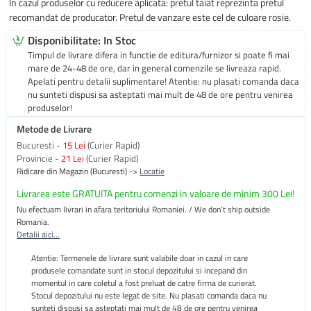
In cazul produselor cu reducere aplicata: pretul taiat reprezinta pretul
recomandat de producator. Pretul de vanzare este cel de culoare rosie.
Disponibilitate: In Stoc
Timpul de livrare difera in functie de editura/furnizor si poate fi mai
mare de 24-48 de ore, dar in general comenzile se livreaza rapid.
Apelati pentru detalii suplimentare! Atentie: nu plasati comanda daca
nu sunteti dispusi sa asteptati mai mult de 48 de ore pentru venirea
produselor!
Metode de Livrare
Bucuresti -
15 Lei
(Curier Rapid)
Provincie -
21 Lei
(Curier Rapid)
Ridicare din Magazin (Bucuresti) ->
Locatie
Livrarea este GRATUITA pentru comenzi in valoare de minim 300 Lei!
Nu efectuam livrari in afara teritoriului Romaniei. / We don't ship outside
Romania.
Detalii aici...
Atentie: Termenele de livrare sunt valabile doar in cazul in care
produsele comandate sunt in stocul depozitului si incepand din
momentul in care coletul a fost preluat de catre firma de curierat.
Stocul depozitului nu este legat de site. Nu plasati comanda daca nu
sunteti dispusi sa asteptati mai mult de 48 de ore pentru venirea