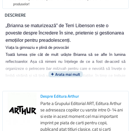
produselor!
DESCRIERE
„Brianna se maturizează” de Terri Libenson este o
poveste despre încredere în sine, prietenie și gestionarea
emoțiilor pentru preadolescenți.
Viața la gimnaziu e plină de provocări
Toată lumea știe cât de mult urăște Brianna să se afle în lumina
reflectoarelor. Așa că nimeni nu înțelege de ce a fost de-acord să
organizeze o petrecere
bar mitzvah
pentru care e nevoită să învețe o
limbă străină și să țină un discurs în fața invitaților, în timp ce trebuie
să facă față dramelor și de la școală, și de acasă. Iar pe măsură ce
marele eveniment se apropie, Brianna se întreabă dacă chiar merită
Despre Editura Arthur
toată osteneala.
Parte a Grupului Editorial ART, Editura Arthur
se adreseaza copiilor cu varste intre 0-14 ani
Brianna se maturizează,
scrisă și ilustrată de
Terri Libenson
, este o
si este in acest moment cel mai important
bandă desenată recomandată pentru copiii și adolescenți cu vârste
imprint pe piata de carti pentru copii,
între
11 și 13 ani
, care se confruntă cu provocările tipice vârstei:
publicand atat titluri clasice, cat si carti