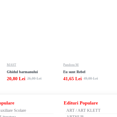
MAST
Pandora M
Ghidul barmanului
Eu sunt Rebel
20,80 Lei
41,65 Lei
26,00 Lei
49,00 Lei
opulare
Edituri Populare
uxiliare Scolare
ART / ART KLETT
 Literatura
ARTHUR