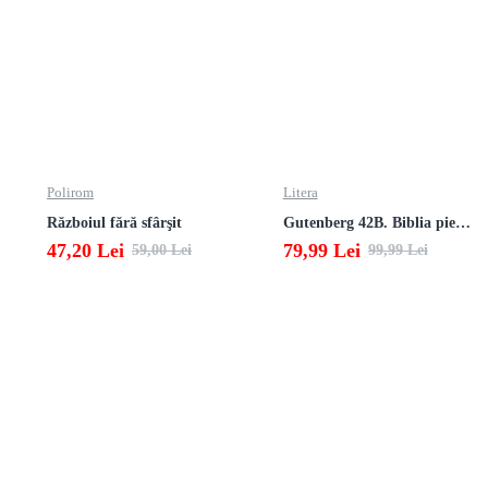
Polirom
Litera
Războiul fără sfârşit
Gutenberg 42B. Biblia pierduta
47,20 Lei
79,99 Lei
59,00 Lei
99,99 Lei