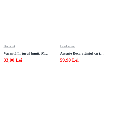
Booklet
Bookzone
Vacanță în jurul lumii. Matematică clasa a V-a – EDIȚIA 2026
Arsenie Boca.Sfântul cu inima cat cerul
33,00 Lei
59,90 Lei