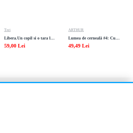
Trei
ARTHUR
Libera.Un copil si o tara la sfarsitul istoriei.Lea Ypi
Lumea de cerneală #4: Culoarea răzbunării
59,00 Lei
49,49 Lei