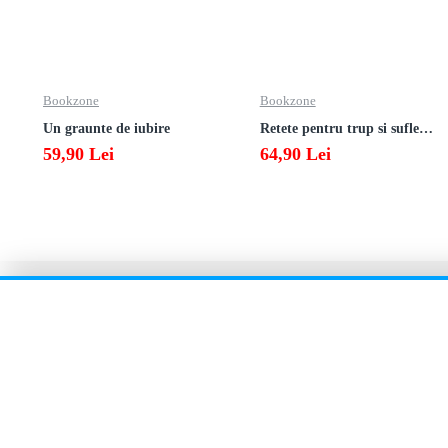
Bookzone
Bookzone
Un graunte de iubire
Retete pentru trup si suflet din bucataria manastirii
59,90 Lei
64,90 Lei