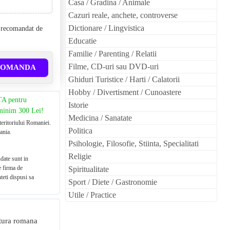
Casa / Gradina / Animale
Cazuri reale, anchete, controverse
Dictionare / Lingvistica
l recomandat de
Educatie
Familie / Parenting / Relatii
Filme, CD-uri sau DVD-uri
COMANDA
Ghiduri Turistice / Harti / Calatorii
Hobby / Divertisment / Cunoastere
TA pentru
Istorie
 minim 300 Lei!
Medicina / Sanatate
teritoriului Romaniei.
Politica
ania.
Psihologie, Filosofie, Stiinta, Specialitati
Religie
date sunt in
e firma de
Spiritualitate
teti dispusi sa
Sport / Diete / Gastronomie
Utile / Practice
ratura romana