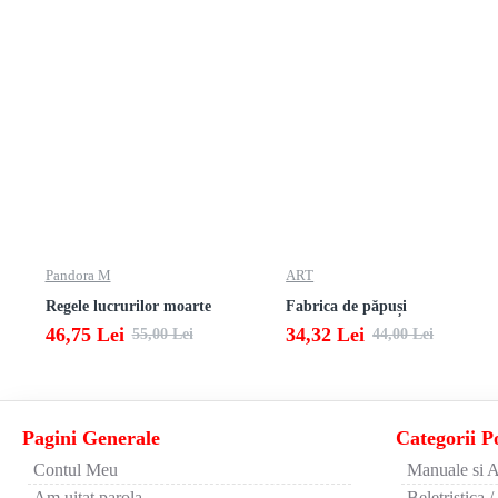
Pandora M
ART
Regele lucrurilor moarte
Fabrica de păpuși
46,75 Lei
34,32 Lei
55,00 Lei
44,00 Lei
Pagini Generale
Categorii P
Contul Meu
Manuale si A
Am uitat parola
Beletristica /