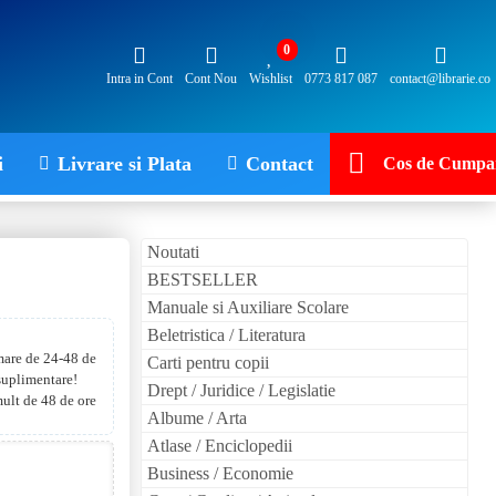
0
Intra in Cont
Cont Nou
Wishlist
0773 817 087
contact@librarie.co
i
Livrare si Plata
Contact
Cos de Cumpar
Noutati
BESTSELLER
Manuale si Auxiliare Scolare
Beletristica / Literatura
 mare de 24-48 de
Carti pentru copii
 suplimentare!
Drept / Juridice / Legislatie
mult de 48 de ore
Albume / Arta
Atlase / Enciclopedii
Business / Economie