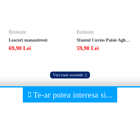
Bookzone
Bookzone
Leacuri manastiresti
Sfantul Cuvios Paisie Aghioritul
69,90 Lei
59,90 Lei
Vezi toate noutatile
Te-ar putea interesa si...