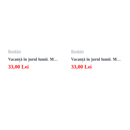
Booklet
Booklet
Vacanță în jurul lumii. Matematică clasa a VII-a – EDIȚIA 2026
Vacanță în jurul lumii. Matematică clasa a VI-a – EDIȚIA 2026
33,00 Lei
33,00 Lei