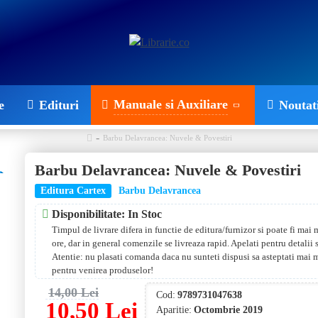
Manuale si Auxiliare
e
Edituri
Noutat
Barbu Delavrancea: Nuvele & Povestiri
Barbu Delavrancea: Nuvele & Povestiri
Editura Cartex
Barbu Delavrancea
Disponibilitate: In Stoc
Timpul de livrare difera in functie de editura/furnizor si poate fi mai
ore, dar in general comenzile se livreaza rapid. Apelati pentru detalii
Atentie: nu plasati comanda daca nu sunteti dispusi sa asteptati mai 
pentru venirea produselor!
14,00 Lei
Cod:
9789731047638
10,50 Lei
Aparitie:
Octombrie 2019