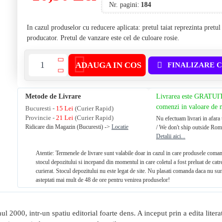
Nr. pagini:
184
In cazul produselor cu reducere aplicata: pretul taiat reprezinta pretu
producator. Pretul de vanzare este cel de culoare rosie.
ADAUGA IN COS
FINALIZARE 
Metode de Livrare
Livrarea este GRATUI
comenzi in valoare de
Bucuresti -
15 Lei
(Curier Rapid)
Provincie -
21 Lei
(Curier Rapid)
Nu efectuam livrari in afara 
Ridicare din Magazin (Bucuresti) ->
Locatie
/ We don't ship outside Rom
Detalii aici...
Atentie: Termenele de livrare sunt valabile doar in cazul in care produsele coman
stocul depozitului si incepand din momentul in care coletul a fost preluat de catr
curierat. Stocul depozitului nu este legat de site. Nu plasati comanda daca nu sun
asteptati mai mult de 48 de ore pentru venirea produselor!
nul 2000, intr-un spatiu editorial foarte dens. A inceput prin a edita lite