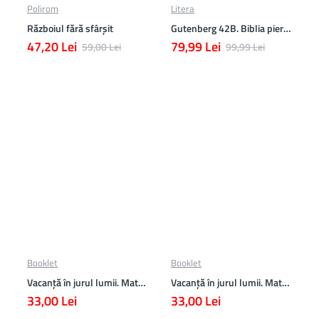
Polirom
Litera
Războiul fără sfârşit
Gutenberg 42B. Biblia pierduta
47,20 Lei
79,99 Lei
59,00 Lei
99,99 Lei
Booklet
Booklet
Vacanță în jurul lumii. Matematică clasa a VII-a – EDIȚIA 2026
Vacanță în jurul lumii. Matematică clasa a VI-a – EDIȚIA 2026
33,00 Lei
33,00 Lei