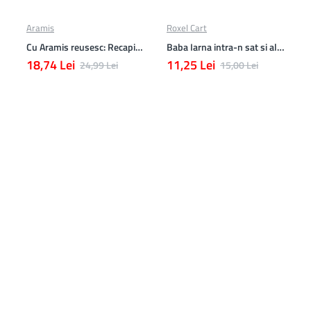
Aramis
Roxel Cart
Cu Aramis reusesc: Recapitulare si evaluare - Clasa a 4-a (Matematica, Stiinte ale naturii si Educatie civica)
Baba Iarna intra-n sat si alte poezii
18,74 Lei
11,25 Lei
24,99 Lei
15,00 Lei