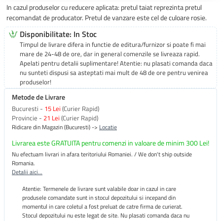
In cazul produselor cu reducere aplicata: pretul taiat reprezinta pretul
recomandat de producator. Pretul de vanzare este cel de culoare rosie.
Disponibilitate: In Stoc
Timpul de livrare difera in functie de editura/furnizor si poate fi mai
mare de 24-48 de ore, dar in general comenzile se livreaza rapid.
Apelati pentru detalii suplimentare! Atentie: nu plasati comanda daca
nu sunteti dispusi sa asteptati mai mult de 48 de ore pentru venirea
produselor!
Metode de Livrare
Bucuresti -
15 Lei
(Curier Rapid)
Provincie -
21 Lei
(Curier Rapid)
Ridicare din Magazin (Bucuresti) ->
Locatie
Livrarea este GRATUITA pentru comenzi in valoare de minim 300 Lei!
Nu efectuam livrari in afara teritoriului Romaniei. / We don't ship outside
Romania.
Detalii aici...
Atentie: Termenele de livrare sunt valabile doar in cazul in care
produsele comandate sunt in stocul depozitului si incepand din
momentul in care coletul a fost preluat de catre firma de curierat.
Stocul depozitului nu este legat de site. Nu plasati comanda daca nu