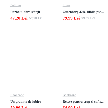
Polirom
Litera
Războiul fără sfârşit
Gutenberg 42B. Biblia pierduta
47,20 Lei
79,99 Lei
59,00 Lei
99,99 Lei
Bookzone
Bookzone
Un graunte de iubire
Retete pentru trup si suflet din bucataria manastirii
59,90 Lei
64,90 Lei