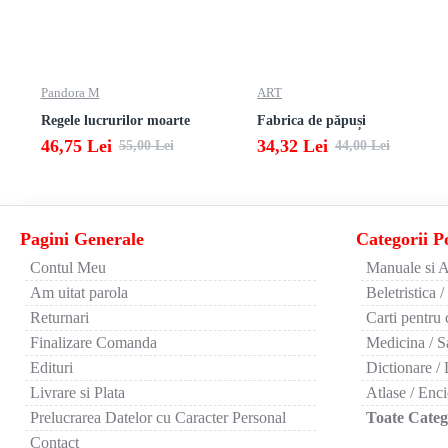
Pandora M
ART
Regele lucrurilor moarte
Fabrica de păpuși
46,75 Lei
34,32 Lei
55,00 Lei
44,00 Lei
Pagini Generale
Categorii P
Contul Meu
Manuale si A
Am uitat parola
Beletristica /
Returnari
Carti pentru 
Finalizare Comanda
Medicina / S
Edituri
Dictionare / 
Livrare si Plata
Atlase / Enci
Prelucrarea Datelor cu Caracter Personal
Toate Catego
Contact