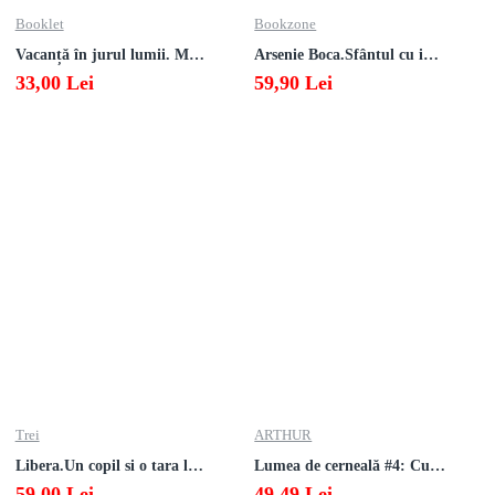
Booklet
Bookzone
Vacanță în jurul lumii. Matematică clasa a V-a – EDIȚIA 2026
Arsenie Boca.Sfântul cu inima cat cerul
33,00 Lei
59,90 Lei
Trei
ARTHUR
Libera.Un copil si o tara la sfarsitul istoriei.Lea Ypi
Lumea de cerneală #4: Culoarea răzbunării
59,00 Lei
49,49 Lei