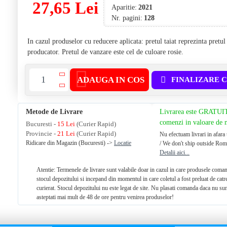
27,65 Lei
Aparitie:
2021
Nr. pagini:
128
In cazul produselor cu reducere aplicata: pretul taiat reprezinta pretu
producator. Pretul de vanzare este cel de culoare rosie.
ADAUGA IN COS
FINALIZARE 
Metode de Livrare
Livrarea este GRATUI
comenzi in valoare de
Bucuresti -
15 Lei
(Curier Rapid)
Provincie -
21 Lei
(Curier Rapid)
Nu efectuam livrari in afara 
Ridicare din Magazin (Bucuresti) ->
Locatie
/ We don't ship outside Rom
Detalii aici...
Atentie: Termenele de livrare sunt valabile doar in cazul in care produsele coman
stocul depozitului si incepand din momentul in care coletul a fost preluat de catr
curierat. Stocul depozitului nu este legat de site. Nu plasati comanda daca nu sun
asteptati mai mult de 48 de ore pentru venirea produselor!