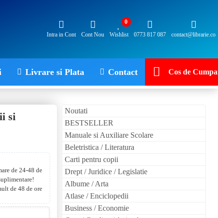
0
Intra in Cont
Cont Nou
Wishlist
0773 817 087
contact@librarie.co
i
Livrare si Plata
Contact
Cos de Cumpar
Noutati
i si
BESTSELLER
Manuale si Auxiliare Scolare
Beletristica / Literatura
Carti pentru copii
 mare de 24-48 de
Drept / Juridice / Legislatie
 suplimentare!
Albume / Arta
mult de 48 de ore
Atlase / Enciclopedii
Business / Economie