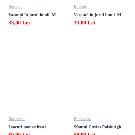
Booklet
Booklet
Vacanță în jurul lumii. Matematică clasa a VII-a – EDIȚIA 2026
Vacanță în jurul lumii. Matematică clasa a VI-a – EDIȚIA 2026
33,00 Lei
33,00 Lei
Bookzone
Bookzone
Leacuri manastiresti
Sfantul Cuvios Paisie Aghioritul
69,90 Lei
59,90 Lei