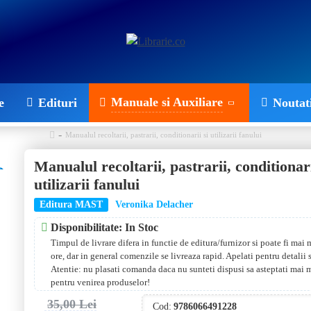
Manuale si Auxiliare
e
Edituri
Noutat
Manualul recoltarii, pastrarii, conditionarii si utilizarii fanului
Manualul recoltarii, pastrarii, conditionari
utilizarii fanului
Editura MAST
Veronika Delacher
Disponibilitate: In Stoc
Timpul de livrare difera in functie de editura/furnizor si poate fi mai
ore, dar in general comenzile se livreaza rapid. Apelati pentru detalii
Atentie: nu plasati comanda daca nu sunteti dispusi sa asteptati mai 
pentru venirea produselor!
35,00 Lei
Cod:
9786066491228