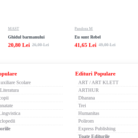
MAST
Pandora M
Ghidul barmanului
Eu sunt Rebel
20,80 Lei
41,65 Lei
26,00 Lei
49,00 Lei
opulare
Edituri Populare
uxiliare Scolare
ART / ART KLETT
 Literatura
ARTHUR
copii
Dharana
anatate
Trei
Lingvistica
Humanitas
clopedii
Polirom
riile
Express Publishing
Toate Editurile