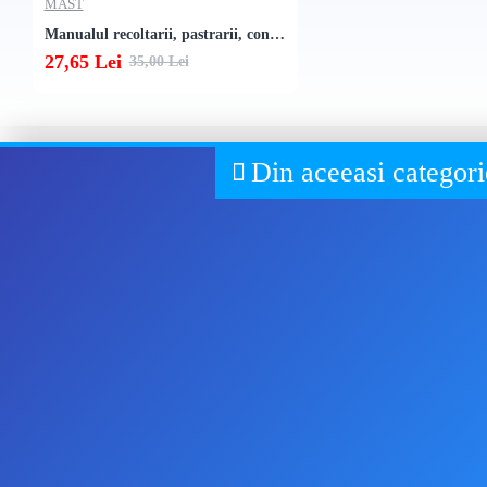
MAST
Manualul recoltarii, pastrarii, conditionarii si utilizarii fanului
27,65 Lei
35,00 Lei
Din aceeasi categori