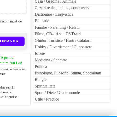
Casa / Gradina / Animale
Cazuri reale, anchete, controverse
Dictionare / Lingvistica
Educatie
l recomandat de
Familie / Parenting / Relatii
Filme, CD-uri sau DVD-uri
Ghiduri Turistice / Harti / Calatorii
COMANDA
Hobby / Divertisment / Cunoastere
Istorie
TA pentru
Medicina / Sanatate
 minim 300 Lei!
Politica
teritoriului Romaniei.
Psihologie, Filosofie, Stiinta, Specialitati
ania.
Religie
Spiritualitate
date sunt in
e firma de
Sport / Diete / Gastronomie
teti dispusi sa
Utile / Practice