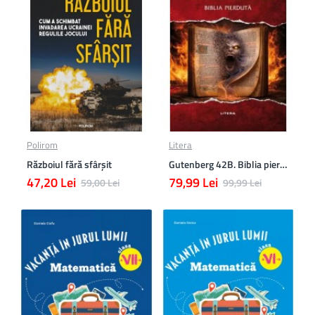
Polirom
Litera
Războiul fără sfârşit
Gutenberg 42B. Biblia pierduta
47,20 Lei
79,99 Lei
59,00 Lei
99,99 Lei