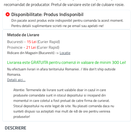
recomandat de producator. Pretul de vanzare este cel de culoare rosie.
Disponibilitate: Produs Indisponibil
Din pacate acest produs este indisponibil pentru comanda la acest moment.
Pentru detalii suplimentare scrieti-ne pe email sau apelati-ne!
Metode de Livrare
Bucuresti -
15 Lei
(Curier Rapid)
Provincie -
21 Lei
(Curier Rapid)
Ridicare din Magazin (Bucuresti) ->
Locatie
Livrarea este GRATUITA pentru comenzi in valoare de minim 300 Lei!
Nu efectuam livrari in afara teritoriului Romaniei. / We don't ship outside
Romania.
Detalii aici...
Atentie: Termenele de livrare sunt valabile doar in cazul in care
produsele comandate sunt in stocul depozitului si incepand din
momentul in care coletul a fost preluat de catre firma de curierat.
Stocul depozitului nu este legat de site. Nu plasati comanda daca nu
sunteti dispusi sa asteptati mai mult de 48 de ore pentru venirea
produselor!
DESCRIERE