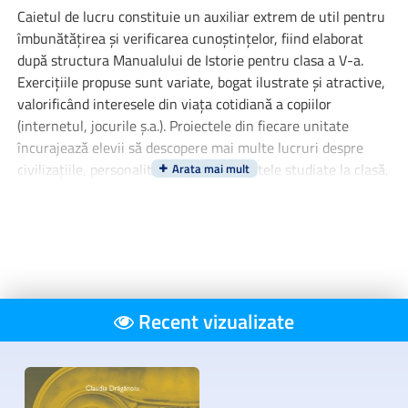
Caietul de lucru constituie un auxiliar extrem de util pentru
îmbunătățirea și verificarea cunoștințelor, fiind elaborat
după structura Manualului de Istorie pentru clasa a V-a.
Exercițiile propuse sunt variate, bogat ilustrate și atractive,
valorificând interesele din viața cotidiană a copiilor
(internetul, jocurile ș.a.). Proiectele din fiecare unitate
încurajează elevii să descopere mai multe lucruri despre
civilizațiile, personalitățile și evenimentele studiate la clasă,
iar exercițiile de creativitate îi provoacă să-și manifeste
curiozitatea și spiritul critic prin situarea în contexte
imaginare sau prin asumarea unor roluri istorice. Totodată,
elevii au ocazia să se autoevalueze la finalul fiecărei unități.
Caietul de lucru este în conformitate cu programa școlară în
Recent vizualizate
vigoare.