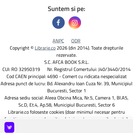
Suntem si pe:
ANPC
ODR
Copyright ©
Librarie.co
2026 (din 2014). Toate drepturile
rezervate.
S.C. AFCA BOOK S.R.L.
CUI: RO 32950319 Nr. Registrul Comertului: J40/3440/2014
Cod CAEN principal: 4690 - Comert cu ridicata nespecializat
Adresa punct de lucru: Bd. Alexandru Ioan Cuza Nr. 39, Municipiul
Bucuresti, Sector 1
Adresa sediu social: Aleea Obcina Mica, Nr.5, Camera 1, Bl.A5,
Sc.D, Et.4, Ap.58, Municipiul Bucuresti, Sector 6
Librarie.co foloseste cookies (doar minimul necesar pentru
functionarea normala a site-ului si pentru comenzile plasate).
Detalii aici