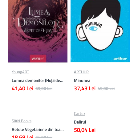
YoungART
ARTHUR
Lumea demonilor (Hoții de fum 2)
Minunea
41,40 Lei
37,43 Lei
69,00 Lei
49,90 Lei
Cartex
SIAN Books
Delirul
58,04 Lei
Retete Vegetariene din toata lumea
18,68 Lei
24,90 Lei