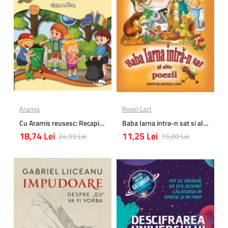
Aramis
Roxel Cart
Cu Aramis reusesc: Recapitulare si evaluare - Clasa a 4-a (Matematica, Stiinte ale naturii si Educatie civica)
Baba Iarna intra-n sat si alte poezii
18,74 Lei
11,25 Lei
24,99 Lei
15,00 Lei