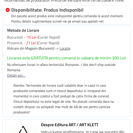
Disponibilitate: Produs Indisponibil
Din pacate acest produs este indisponibil pentru comanda la acest moment.
Pentru detalii suplimentare scrieti-ne pe email sau apelati-ne!
Metode de Livrare
Bucuresti -
15 Lei
(Curier Rapid)
Provincie -
21 Lei
(Curier Rapid)
Ridicare din Magazin (Bucuresti) ->
Locatie
Livrarea este GRATUITA pentru comenzi in valoare de minim 300 Lei!
Nu efectuam livrari in afara teritoriului Romaniei. / We don't ship outside
Romania.
Detalii aici...
Atentie: Termenele de livrare sunt valabile doar in cazul in care
produsele comandate sunt in stocul depozitului si incepand din
momentul in care coletul a fost preluat de catre firma de curierat.
Stocul depozitului nu este legat de site. Nu plasati comanda daca nu
sunteti dispusi sa asteptati mai mult de 48 de ore pentru venirea
produselor!
Despre Editura ART / ART KLETT
Intr-o lume grafomana, in care se anunta din