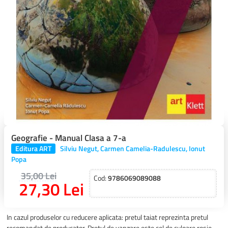
Geografie - Manual Clasa a 7-a
Editura ART
Silviu Negut, Carmen Camelia-Radulescu, Ionut
Popa
35,00 Lei
Cod:
9786069089088
27,30 Lei
In cazul produselor cu reducere aplicata: pretul taiat reprezinta pretul
recomandat de producator. Pretul de vanzare este cel de culoare rosie.