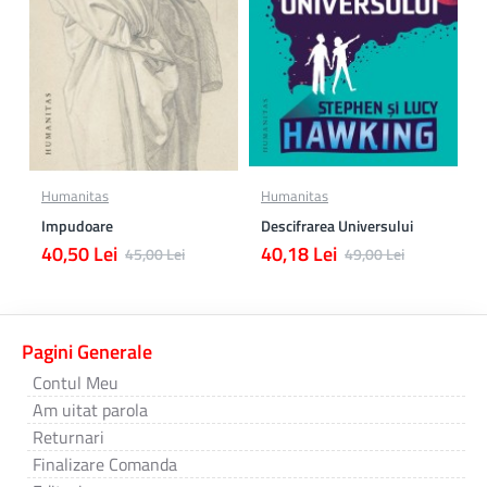
Humanitas
Humanitas
Impudoare
Descifrarea Universului
40,50 Lei
40,18 Lei
45,00 Lei
49,00 Lei
Pagini Generale
Contul Meu
Am uitat parola
Returnari
Finalizare Comanda