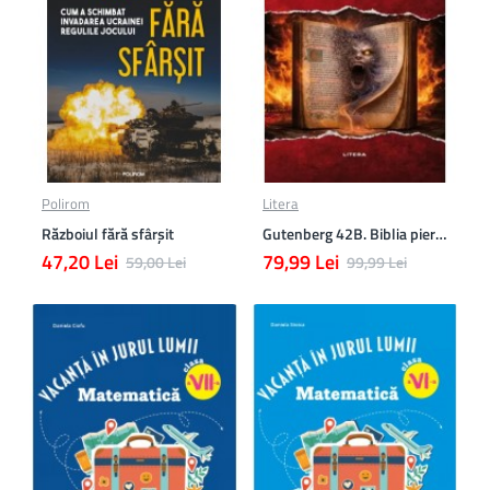
Polirom
Litera
Războiul fără sfârşit
Gutenberg 42B. Biblia pierduta
47,20 Lei
79,99 Lei
59,00 Lei
99,99 Lei