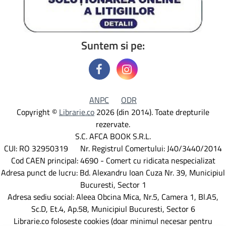
Suntem si pe:
ANPC
ODR
Copyright ©
Librarie.co
2026 (din 2014). Toate drepturile
rezervate.
S.C. AFCA BOOK S.R.L.
CUI: RO 32950319 Nr. Registrul Comertului: J40/3440/2014
Cod CAEN principal: 4690 - Comert cu ridicata nespecializat
Adresa punct de lucru: Bd. Alexandru Ioan Cuza Nr. 39, Municipiul
Bucuresti, Sector 1
Adresa sediu social: Aleea Obcina Mica, Nr.5, Camera 1, Bl.A5,
Sc.D, Et.4, Ap.58, Municipiul Bucuresti, Sector 6
Librarie.co foloseste cookies (doar minimul necesar pentru