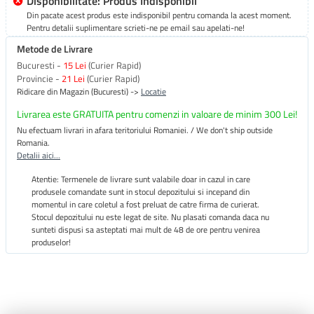
Disponibilitate: Produs Indisponibil
Din pacate acest produs este indisponibil pentru comanda la acest moment.
Pentru detalii suplimentare scrieti-ne pe email sau apelati-ne!
Metode de Livrare
Bucuresti -
15 Lei
(Curier Rapid)
Provincie -
21 Lei
(Curier Rapid)
Ridicare din Magazin (Bucuresti) ->
Locatie
Livrarea este GRATUITA pentru comenzi in valoare de minim 300 Lei!
Nu efectuam livrari in afara teritoriului Romaniei. / We don't ship outside
Romania.
Detalii aici...
Atentie: Termenele de livrare sunt valabile doar in cazul in care
produsele comandate sunt in stocul depozitului si incepand din
momentul in care coletul a fost preluat de catre firma de curierat.
Stocul depozitului nu este legat de site. Nu plasati comanda daca nu
sunteti dispusi sa asteptati mai mult de 48 de ore pentru venirea
produselor!