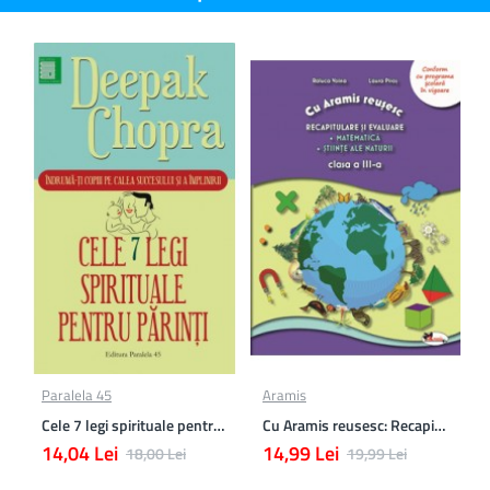
Paralela 45
Aramis
Cele 7 legi spirituale pentru parinti
Cu Aramis reusesc: Recapitulare si evaluare - Clasa a 3-a (Matematica si Stiinte ale naturii)
14,04 Lei
14,99 Lei
18,00 Lei
19,99 Lei