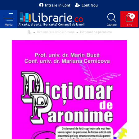
Intrare in Cont
Cont Nou
0
Dictionarele limbii romane
Dictionar de paronime