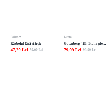
Polirom
Litera
Războiul fără sfârşit
Gutenberg 42B. Biblia pierduta
47,20 Lei
79,99 Lei
59,00 Lei
99,99 Lei