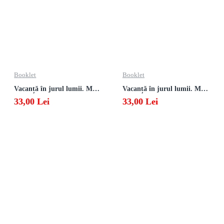
Booklet
Booklet
Vacanță în jurul lumii. Matematică clasa a VII-a – EDIȚIA 2026
Vacanță în jurul lumii. Matematică clasa a VI-a – EDIȚIA 2026
33,00 Lei
33,00 Lei