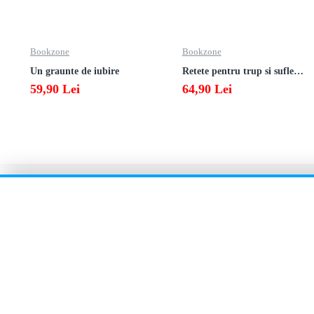
Bookzone
Bookzone
Un graunte de iubire
Retete pentru trup si suflet din bucataria manastirii
59,90 Lei
64,90 Lei