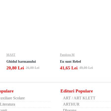
MAST
Pandora M
Ghidul barmanului
Eu sunt Rebel
20,80 Lei
41,65 Lei
26,00 Lei
49,00 Lei
opulare
Edituri Populare
uxiliare Scolare
ART / ART KLETT
 Literatura
ARTHUR
copii
Dharana