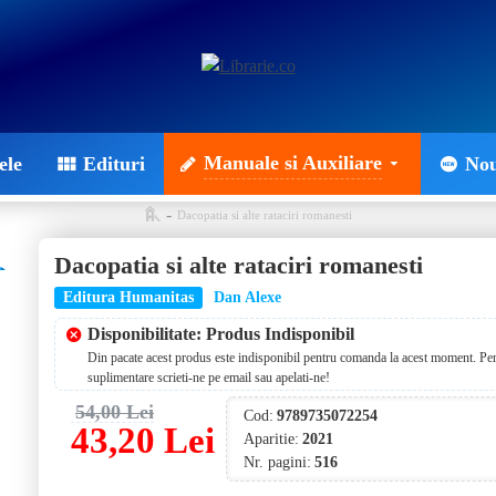
Manuale si Auxiliare
ele
Edituri
Nou
Dacopatia si alte rataciri romanesti
Dacopatia si alte rataciri romanesti
Editura Humanitas
Dan Alexe
Disponibilitate: Produs Indisponibil
Din pacate acest produs este indisponibil pentru comanda la acest moment. Pent
suplimentare scrieti-ne pe email sau apelati-ne!
54,00 Lei
Cod:
9789735072254
43,20 Lei
Aparitie:
2021
Nr. pagini:
516