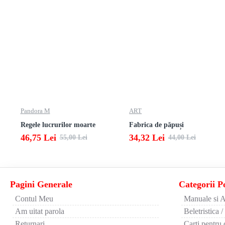
Pandora M
ART
Regele lucrurilor moarte
Fabrica de păpuși
46,75 Lei
34,32 Lei
55,00 Lei
44,00 Lei
Pagini Generale
Categorii P
Contul Meu
Manuale si A
Am uitat parola
Beletristica /
Returnari
Carti pentru 