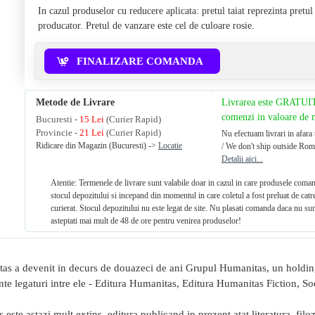
In cazul produselor cu reducere aplicata: pretul taiat reprezinta pretu
producator. Pretul de vanzare este cel de culoare rosie.
FINALIZARE COMANDA
Metode de Livrare
Livrarea este GRATUI
comenzi in valoare de
Bucuresti -
15 Lei
(Curier Rapid)
Provincie -
21 Lei
(Curier Rapid)
Nu efectuam livrari in afara 
Ridicare din Magazin (Bucuresti) ->
Locatie
/ We don't ship outside Rom
Detalii aici...
Atentie: Termenele de livrare sunt valabile doar in cazul in care produsele coman
stocul depozitului si incepand din momentul in care coletul a fost preluat de catr
curierat. Stocul depozitului nu este legat de site. Nu plasati comanda daca nu sun
asteptati mai mult de 48 de ore pentru venirea produselor!
as a devenit in decurs de douazeci de ani Grupul Humanitas, un holding
te legaturi intre ele - Editura Humanitas, Editura Humanitas Fiction, So
 este astazi mult extins, editura publicand in prezent atat literatura, filoz