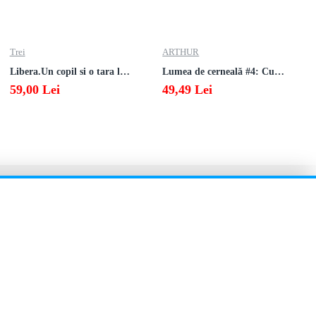
Trei
ARTHUR
Libera.Un copil si o tara la sfarsitul istoriei.Lea Ypi
Lumea de cerneală #4: Culoarea răzbunării
59,00 Lei
49,49 Lei