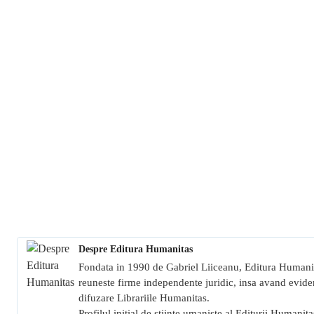
Despre Editura Humanitas
Fondata in 1990 de Gabriel Liiceanu, Editura Humanit
reuneste firme independente juridic, insa avand eviden
difuzare Librariile Humanitas.
Profilul initial de stiinte umaniste al Editurii Humanitas