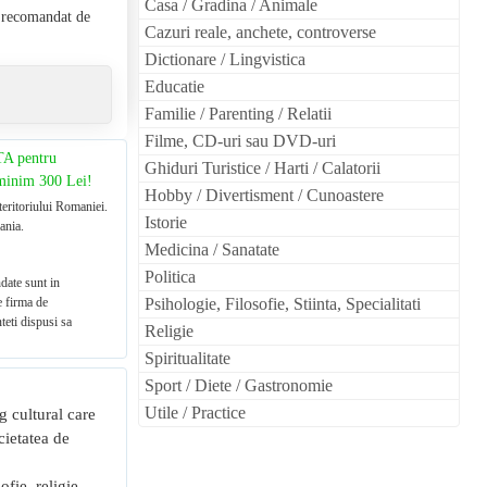
Casa / Gradina / Animale
l recomandat de
Cazuri reale, anchete, controverse
Dictionare / Lingvistica
Educatie
Familie / Parenting / Relatii
Filme, CD-uri sau DVD-uri
TA pentru
Ghiduri Turistice / Harti / Calatorii
 minim 300 Lei!
Hobby / Divertisment / Cunoastere
teritoriului Romaniei.
Istorie
ania.
Medicina / Sanatate
Politica
date sunt in
e firma de
Psihologie, Filosofie, Stiinta, Specialitati
teti dispusi sa
Religie
Spiritualitate
Sport / Diete / Gastronomie
Utile / Practice
 cultural care
cietatea de
ofie, religie,