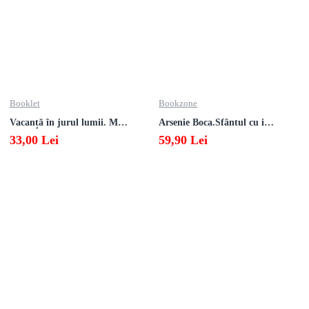
Booklet
Bookzone
Vacanță în jurul lumii. Matematică clasa a V-a – EDIȚIA 2026
Arsenie Boca.Sfântul cu inima cat cerul
33,00 Lei
59,90 Lei