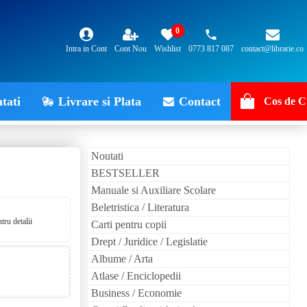
0
Intra in Cont
Cont Nou
Wishlist
0773 817 087
contact@librarie.co
tati
Livrare si Plata
Contact
Cos de C
Noutati
BESTSELLER
Manuale si Auxiliare Scolare
Beletristica / Literatura
ru detalii
Carti pentru copii
Drept / Juridice / Legislatie
Albume / Arta
Atlase / Enciclopedii
Business / Economie