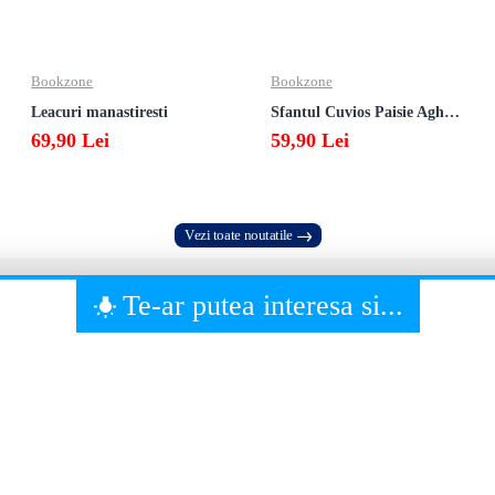
Bookzone
Bookzone
Leacuri manastiresti
Sfantul Cuvios Paisie Aghioritul
69,90 Lei
59,90 Lei
Vezi toate noutatile
Te-ar putea interesa si...