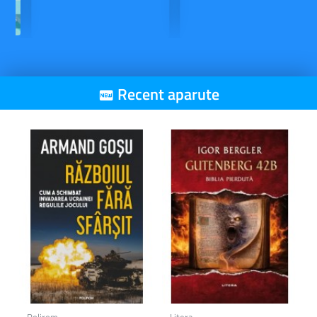
Recent aparute
Polirom
Litera