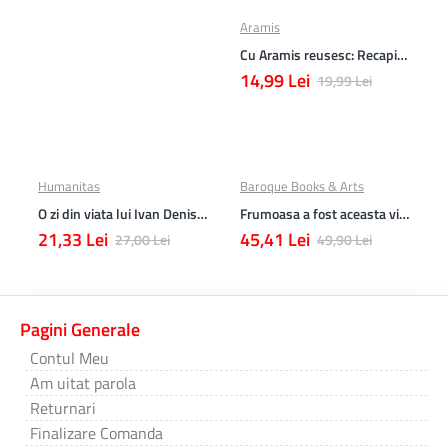
Aramis
Cu Aramis reusesc: Recapitulare si evaluare - Clasa a 3-a (Matematica si Stiinte ale naturii)
14,99 Lei
19,99 Lei
Humanitas
Baroque Books & Arts
O zi din viata lui Ivan Denisovici
Frumoasa a fost aceasta viata. totusi.
21,33 Lei
45,41 Lei
27,00 Lei
49,90 Lei
Pagini Generale
Contul Meu
Am uitat parola
Returnari
Finalizare Comanda