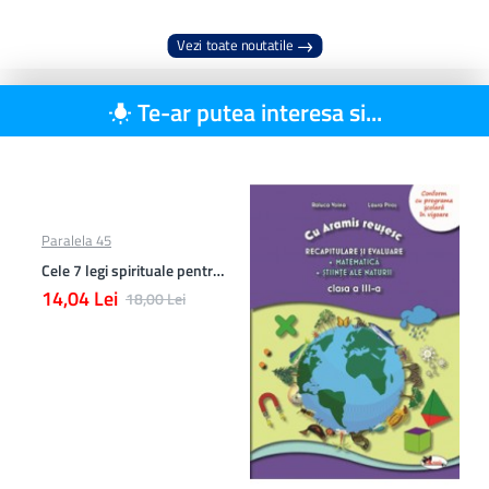
Vezi toate noutatile
Te-ar putea interesa si...
Paralela 45
Cele 7 legi spirituale pentru parinti
14,04 Lei
18,00 Lei