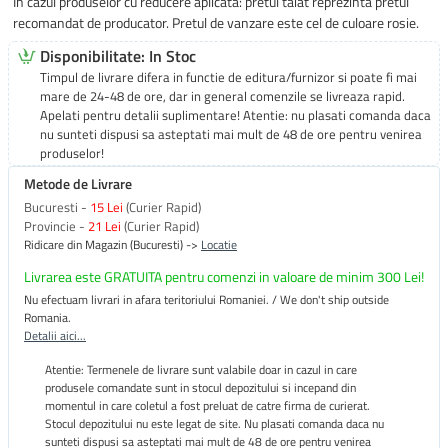
In cazul produselor cu reducere aplicata: pretul taiat reprezinta pretul
recomandat de producator. Pretul de vanzare este cel de culoare rosie.
Disponibilitate: In Stoc
Timpul de livrare difera in functie de editura/furnizor si poate fi mai
mare de 24-48 de ore, dar in general comenzile se livreaza rapid.
Apelati pentru detalii suplimentare! Atentie: nu plasati comanda daca
nu sunteti dispusi sa asteptati mai mult de 48 de ore pentru venirea
produselor!
Metode de Livrare
Bucuresti -
15 Lei
(Curier Rapid)
Provincie -
21 Lei
(Curier Rapid)
Ridicare din Magazin (Bucuresti) ->
Locatie
Livrarea este GRATUITA pentru comenzi in valoare de minim 300 Lei!
Nu efectuam livrari in afara teritoriului Romaniei. / We don't ship outside
Romania.
Detalii aici...
Atentie: Termenele de livrare sunt valabile doar in cazul in care
produsele comandate sunt in stocul depozitului si incepand din
momentul in care coletul a fost preluat de catre firma de curierat.
Stocul depozitului nu este legat de site. Nu plasati comanda daca nu
sunteti dispusi sa asteptati mai mult de 48 de ore pentru venirea