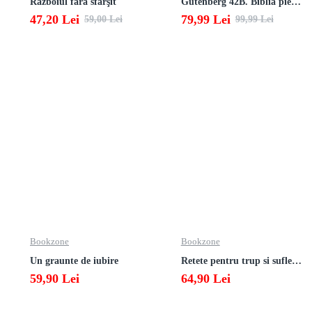
Războiul fără sfârşit
Gutenberg 42B. Biblia pierduta
47,20 Lei
79,99 Lei
59,00 Lei
99,99 Lei
Bookzone
Bookzone
Un graunte de iubire
Retete pentru trup si suflet din bucataria manastirii
59,90 Lei
64,90 Lei