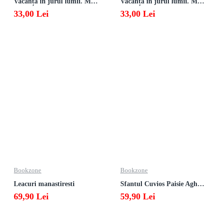
Vacanță în jurul lumii. Matematică clasa a VII-a – EDIȚIA 2026
Vacanță în jurul lumii. Matematică clasa a VI-a – EDIȚIA 2026
33,00 Lei
33,00 Lei
Bookzone
Bookzone
Leacuri manastiresti
Sfantul Cuvios Paisie Aghioritul
69,90 Lei
59,90 Lei