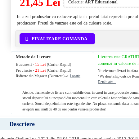
21,45 Lei
Colectie:
ART Educational
In cazul produselor cu reducere aplicata: pretul taiat reprezinta pretu
producator. Pretul de vanzare este cel de culoare rosie.
FINALIZARE COMANDA
Metode de Livrare
Livrarea este GRATUI
comenzi in valoare de
Bucuresti -
15 Lei
(Curier Rapid)
Provincie -
21 Lei
(Curier Rapid)
Nu efectuam livrari in afara 
Ridicare din Magazin (Bucuresti) ->
Locatie
/ We don't ship outside Rom
Detalii aici...
Atentie: Termenele de livrare sunt valabile doar in cazul in care produsele coman
stocul depozitului si incepand din momentul in care coletul a fost preluat de catr
curierat. Stocul depozitului nu este legat de site. Nu plasati comanda daca nu sun
asteptati mai mult de 48 de ore pentru venirea produselor!
Descriere
onale prin Ordinul nr. 3022 din 08.01.2018 pentru anul şcolar 2017-2018 