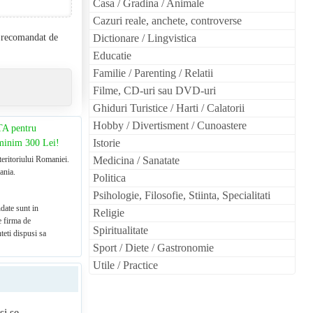
Casa / Gradina / Animale
Cazuri reale, anchete, controverse
l recomandat de
Dictionare / Lingvistica
Educatie
Familie / Parenting / Relatii
Filme, CD-uri sau DVD-uri
Ghiduri Turistice / Harti / Calatorii
Hobby / Divertisment / Cunoastere
TA pentru
Istorie
 minim 300 Lei!
teritoriului Romaniei.
Medicina / Sanatate
ania.
Politica
Psihologie, Filosofie, Stiinta, Specialitati
date sunt in
Religie
e firma de
Spiritualitate
teti dispusi sa
Sport / Diete / Gastronomie
Utile / Practice
şi se