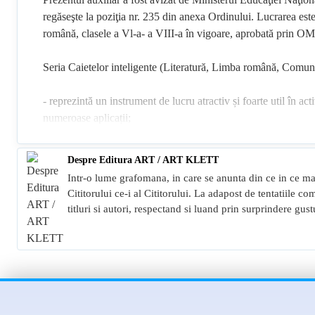
regăseşte la poziţia nr. 235 din anexa Ordinului. Lucrarea este
română, clasele a Vl-a- a VIII-a în vigoare, aprobată prin 
Seria Caietelor inteligente (Literatură, Limba română, Comuni
- reprezintă un instrument de lucru atractiv și foarte util în a
numeroase aplicații;
- propune exerciții pentru toate cele trei module prevăzute d
viziunea integrată a acestora și modelul comunicativ-funcțio
Despre Editura ART / ART KLETT
- cuprinde toate variantele de itemi folosite în evaluare: cu al
Intr-o lume grafomana, in care se anunta din ce in ce ma
- asigură, prin gradul diferit de dificultate a cerințelor, parcurs
Cititorului ce-i al Cititorului. La adapost de tentatiile 
cei care vizează performanța
titluri si autori, respectand si luand prin surprindere gus
- cuprinde nu doar exerciții, ci și indicații despre modul de or
- cuprinde teste inițiale, teste sumative, teste de evaluare final