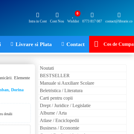
0
Intra in Cont
Cont Nou
Wishlist
0773 817 087
contact@librarie.co
i
Livrare si Plata
Contact
Cos de Cumpar
Noutati
BESTSELLER
unicării. Elemente
Manuale si Auxiliare Scolare
umban, Dorina
Beletristica / Literatura
Carti pentru copii
Drept / Juridice / Legislatie
Albume / Arta
u detalii
Atlase / Enciclopedii
Business / Economie