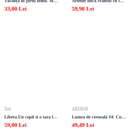
Vacanță în jurul lumii. Matematică clasa a V-a – EDIȚIA 2026
Arsenie Boca.Sfântul cu inima cat cerul
33,00 Lei
59,90 Lei
Trei
ARTHUR
Libera.Un copil si o tara la sfarsitul istoriei.Lea Ypi
Lumea de cerneală #4: Culoarea răzbunării
59,00 Lei
49,49 Lei