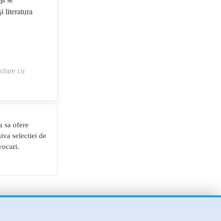
 literatura
colare cu
edere
i libere etc.;
a sa ofere
cât și pentru
iva selectiei de
vocari.