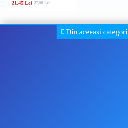
21,45 Lei
27,50 Lei
Din aceeasi categori