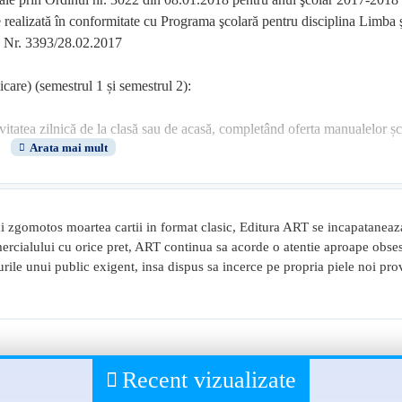
 realizată în conformitate cu Programa şcolară pentru disciplina Limba şi
OM Nr. 3393/28.02.2017
care) (semestrul 1 și semestrul 2):
ctivitatea zilnică de la clasă sau de acasă, completând oferta manualelor ș
e programă: Literatură, Limba română și Comunicare, fără a pierde din v
nar recomandat;
egere duală și muliplă, cu răspuns deschis, întrebări structurate, compuner
i zgomotos moartea cartii in format clasic, Editura ART se incapataneaz
uri școlare distincte, atât pentru elevii care vor să-și fixeze cunoștințele, 
comercialului cu orice pret, ART continua sa acorde o atentie aproape obses
turile unui public exigent, insa dispus sa incerce pe propria piele noi pro
ganizare a acestora în teste de evaluare pentru fiecare capitol în parte;
ă și variante de subiecte pentru teză.
Recent vizualizate