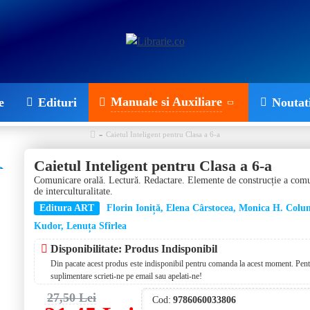
Manuale si Auxiliare
e
Edituri
Noutat
Caietul Inteligent pentru Clasa a 6-a
Caietul Inteligent pentru Clasa a 6-a
Comunicare orală. Lectură. Redactare. Elemente de construcție a com
de interculturalitate.
Editura ART
Florin Ioniță, Elena Cârstocea, Monica H. Col
Kudor, Lenuța Sfîrlea
Disponibilitate: Produs Indisponibil
Din pacate acest produs este indisponibil pentru comanda la acest moment. Pentr
suplimentare scrieti-ne pe email sau apelati-ne!
27,50 Lei
Cod:
9786060033806