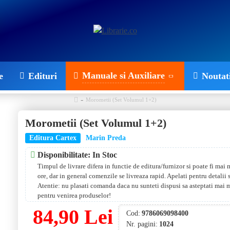
Manuale si Auxiliare
e
Edituri
Noutat
Morometii (Set Volumul 1+2)
Morometii (Set Volumul 1+2)
Editura Cartex
Marin Preda
Disponibilitate: In Stoc
Timpul de livrare difera in functie de editura/furnizor si poate fi mai
ore, dar in general comenzile se livreaza rapid. Apelati pentru detalii
Atentie: nu plasati comanda daca nu sunteti dispusi sa asteptati mai 
pentru venirea produselor!
84,90 Lei
Cod:
9786069098400
Nr. pagini:
1024