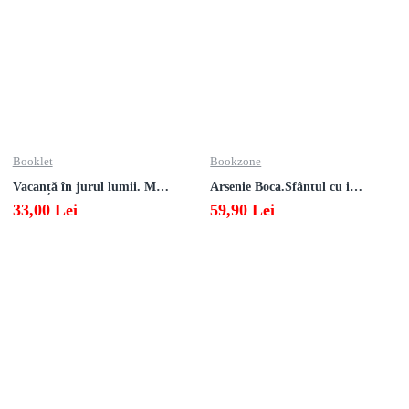
Booklet
Bookzone
Vacanță în jurul lumii. Matematică clasa a V-a – EDIȚIA 2026
Arsenie Boca.Sfântul cu inima cat cerul
33,00 Lei
59,90 Lei