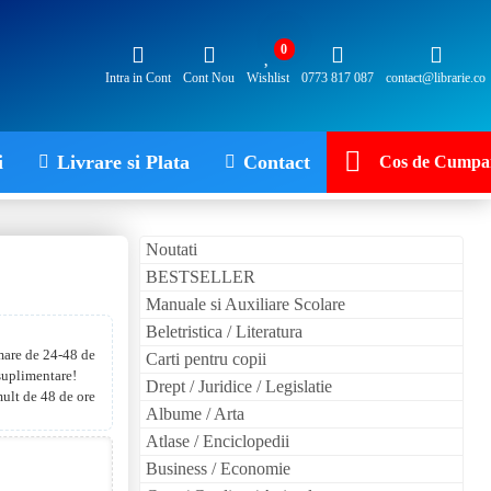
0
Intra in Cont
Cont Nou
Wishlist
0773 817 087
contact@librarie.co
i
Livrare si Plata
Contact
Cos de Cumpar
Noutati
BESTSELLER
Manuale si Auxiliare Scolare
Beletristica / Literatura
 mare de 24-48 de
Carti pentru copii
 suplimentare!
Drept / Juridice / Legislatie
mult de 48 de ore
Albume / Arta
Atlase / Enciclopedii
Business / Economie