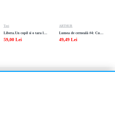
Trei
ARTHUR
Libera.Un copil si o tara la sfarsitul istoriei.Lea Ypi
Lumea de cerneală #4: Culoarea răzbunării
59,00 Lei
49,49 Lei