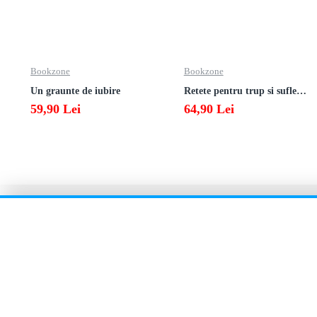
Bookzone
Bookzone
Un graunte de iubire
Retete pentru trup si suflet din bucataria manastirii
59,90 Lei
64,90 Lei