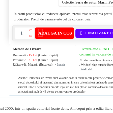
Colectie:
Serie de autor Marin Pr
In cazul produselor cu reducere aplicata: pretul taiat reprezinta pretu
producator. Pretul de vanzare este cel de culoare rosie.
ADAUGA IN COS
FINALIZARE 
Metode de Livrare
Livrarea este GRATUI
comenzi in valoare de
Bucuresti -
15 Lei
(Curier Rapid)
Provincie -
21 Lei
(Curier Rapid)
Nu efectuam livrari in afara 
Ridicare din Magazin (Bucuresti) ->
Locatie
/ We don't ship outside Rom
Detalii aici...
Atentie: Termenele de livrare sunt valabile doar in cazul in care produsele coman
stocul depozitului si incepand din momentul in care coletul a fost preluat de catr
curierat. Stocul depozitului nu este legat de site. Nu plasati comanda daca nu sun
asteptati mai mult de 48 de ore pentru venirea produselor!
nul 2000, intr-un spatiu editorial foarte dens. A inceput prin a edita lite