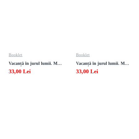
Booklet
Booklet
Vacanță în jurul lumii. Matematică clasa a VII-a – EDIȚIA 2026
Vacanță în jurul lumii. Matematică clasa a VI-a – EDIȚIA 2026
33,00 Lei
33,00 Lei