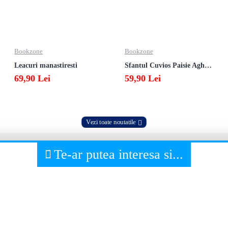
Bookzone
Bookzone
Leacuri manastiresti
Sfantul Cuvios Paisie Aghioritul
69,90 Lei
59,90 Lei
Vezi toate noutatile
Te-ar putea interesa si...