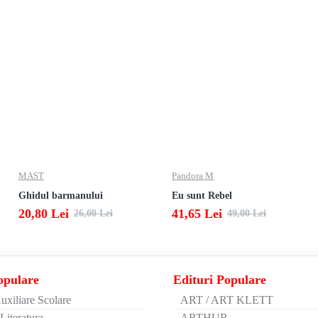
MAST
Pandora M
Ghidul barmanului
Eu sunt Rebel
20,80 Lei
41,65 Lei
26,00 Lei
49,00 Lei
opulare
Edituri Populare
uxiliare Scolare
ART / ART KLETT
 Literatura
ARTHUR