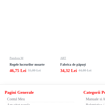
Pandora M
ART
Regele lucrurilor moarte
Fabrica de păpuși
46,75 Lei
34,32 Lei
55,00 Lei
44,00 Lei
Pagini Generale
Categorii P
Contul Meu
Manuale si A
Am uitat parola
Beletristica /