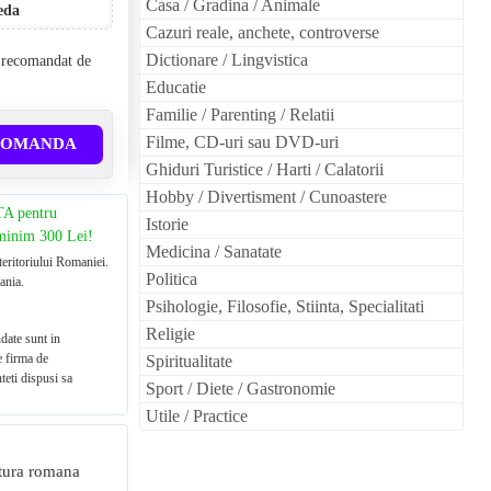
Casa / Gradina / Animale
eda
Cazuri reale, anchete, controverse
Dictionare / Lingvistica
l recomandat de
Educatie
Familie / Parenting / Relatii
Filme, CD-uri sau DVD-uri
COMANDA
Ghiduri Turistice / Harti / Calatorii
Hobby / Divertisment / Cunoastere
TA pentru
Istorie
 minim 300 Lei!
Medicina / Sanatate
teritoriului Romaniei.
Politica
ania.
Psihologie, Filosofie, Stiinta, Specialitati
Religie
date sunt in
e firma de
Spiritualitate
teti dispusi sa
Sport / Diete / Gastronomie
Utile / Practice
ratura romana