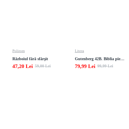
Polirom
Litera
Războiul fără sfârşit
Gutenberg 42B. Biblia pierduta
47,20 Lei
79,99 Lei
59,00 Lei
99,99 Lei