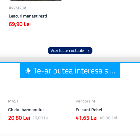
Bookzone
Leacuri manastiresti
69,90 Lei
Vezi toate noutatile
Te-ar putea interesa si...
MAST
Pandora M
Ghidul barmanului
Eu sunt Rebel
20,80 Lei
41,65 Lei
26,00 Lei
49,00 Lei