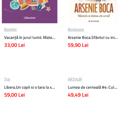
Booklet
Bookzone
Vacanță în jurul lumii. Matematică clasa a V-a – EDIȚIA 2026
Arsenie Boca.Sfântul cu inima cat cerul
33,00 Lei
59,90 Lei
Trei
ARTHUR
Libera.Un copil si o tara la sfarsitul istoriei.Lea Ypi
Lumea de cerneală #4: Culoarea răzbunării
59,00 Lei
49,49 Lei