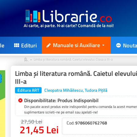
Manuale si Auxiliare
le
Edituri
Nouta
Limba și literatura română. Caietul elevului. Clasa a III-a
Limba și literatura română. Caietul elevului
III-a
Editura ART
Cleopatra Mihăilescu, Tudora Piţilă
Disponibilitate: Produs Indisponibil
Din pacate acest produs este indisponibil pentru comanda la acest moment
suplimentare scrieti-ne pe email sau apelati-ne!
27,50 Lei
Cod:
9786060762768
21,45 Lei