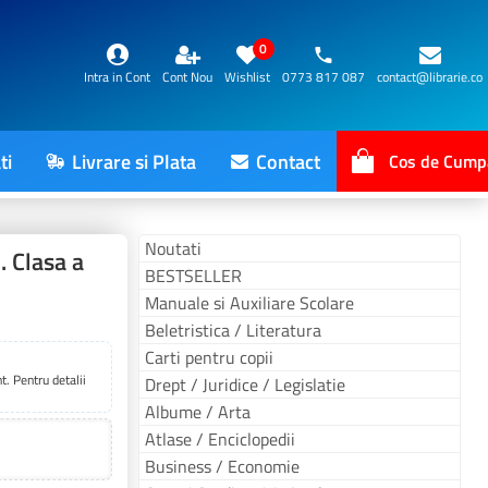
0
Intra in Cont
Cont Nou
Wishlist
0773 817 087
contact@librarie.co
ti
Livrare si Plata
Contact
Cos de Cump
Noutati
. Clasa a
BESTSELLER
Manuale si Auxiliare Scolare
Beletristica / Literatura
Carti pentru copii
. Pentru detalii
Drept / Juridice / Legislatie
Albume / Arta
Atlase / Enciclopedii
Business / Economie