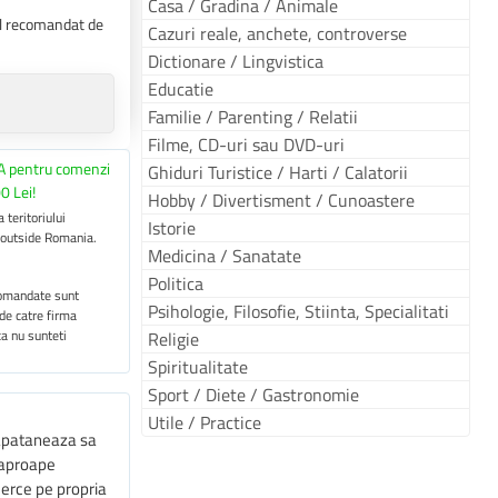
Casa / Gradina / Animale
tul recomandat de
Cazuri reale, anchete, controverse
Dictionare / Lingvistica
Educatie
Familie / Parenting / Relatii
Filme, CD-uri sau DVD-uri
A pentru comenzi
Ghiduri Turistice / Harti / Calatorii
0 Lei!
Hobby / Divertisment / Cunoastere
 teritoriului
Istorie
 outside Romania.
Medicina / Sanatate
Politica
 comandate sunt
Psihologie, Filosofie, Stiinta, Specialitati
 de catre firma
ca nu sunteti
Religie
Spiritualitate
Sport / Diete / Gastronomie
Utile / Practice
capataneaza sa
e aproape
ncerce pe propria