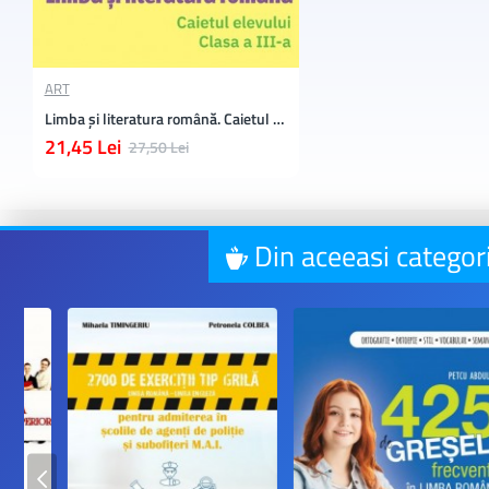
ART
Limba și literatura română. Caietul elevului. Clasa a III-a
21,45 Lei
27,50 Lei
Din aceeasi categor