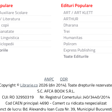
opulare
Edituri Populare
Auxiliare Scolare
ART / ART KLETT
 / Literatura
ARTHUR
 copii
Dharana
Sanatate
Trei
 Lingvistica
Humanitas
iclopedii
Polirom
riile
Express Publishing
Toate Editurile
ANPC
ODR
Copyright ©
Librarie.co
2026 (din 2014). Toate drepturile rezervate
S.C. AFCA BOOK S.R.L.
CUI: RO 32950319 Nr. Registrul Comertului: J40/3440/2014
Cod CAEN principal: 4690 - Comert cu ridicata nespecializat
nct de lucru: Bd. Alexandru Ioan Cuza Nr. 39, Municipiul Bucuresti