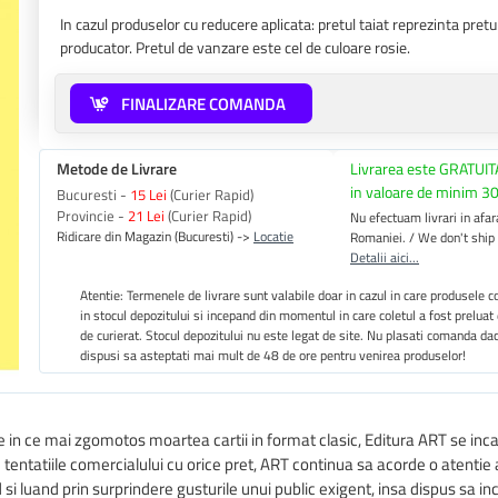
In cazul produselor cu reducere aplicata: pretul taiat reprezinta pre
producator. Pretul de vanzare este cel de culoare rosie.
FINALIZARE COMANDA
Metode de Livrare
Livrarea este GRATUIT
in valoare de minim 30
Bucuresti -
15 Lei
(Curier Rapid)
Provincie -
21 Lei
(Curier Rapid)
Nu efectuam livrari in afara
Ridicare din Magazin (Bucuresti) ->
Locatie
Romaniei. / We don't ship
Detalii aici...
Atentie: Termenele de livrare sunt valabile doar in cazul in care produsele
in stocul depozitului si incepand din momentul in care coletul a fost preluat
de curierat. Stocul depozitului nu este legat de site. Nu plasati comanda da
dispusi sa asteptati mai mult de 48 de ore pentru venirea produselor!
e in ce mai zgomotos moartea cartii in format clasic, Editura ART se in
 de tentatiile comercialului cu orice pret, ART continua sa acorde o atenti
nd si luand prin surprindere gusturile unui public exigent, insa dispus sa i