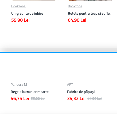
Bookzone
Bookzone
Un graunte de iubire
Retete pentru trup si suflet din bucataria manastirii
59,90 Lei
64,90 Lei
Pandora M
ART
Regele lucrurilor moarte
Fabrica de păpuși
46,75 Lei
34,32 Lei
55,00 Lei
44,00 Lei