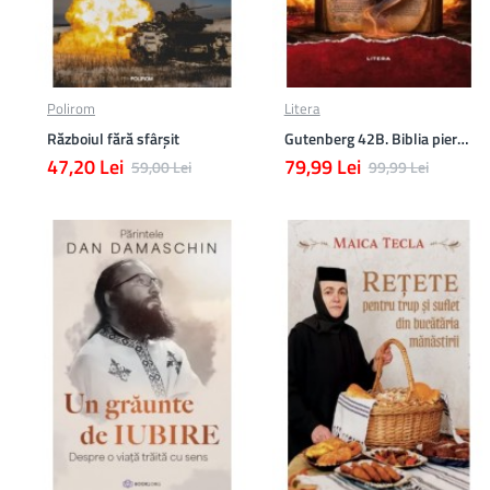
Polirom
Litera
Războiul fără sfârşit
Gutenberg 42B. Biblia pierduta
47,20 Lei
79,99 Lei
59,00 Lei
99,99 Lei