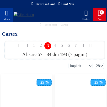
Intrare in Cont
Cont Nou
0
Producator
Cartex
Cartex
1
2
3
4
5
6
7
Afisare 57 - 84 din 193 (7 pagini)
-25 %
-25 %