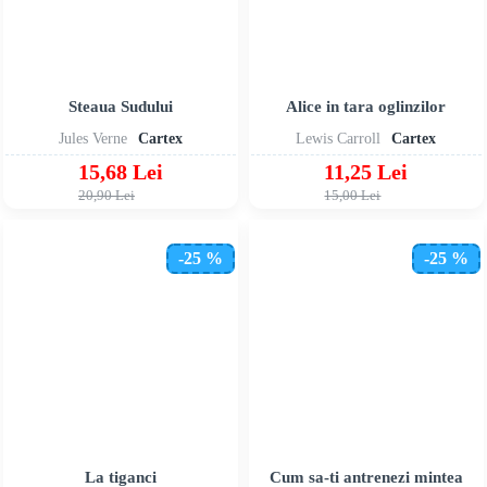
Steaua Sudului
Alice in tara oglinzilor
Jules Verne
Cartex
Lewis Carroll
Cartex
15,68 Lei
11,25 Lei
20,90 Lei
15,00 Lei
-25 %
-25 %
La tiganci
Cum sa-ti antrenezi mintea