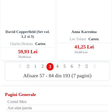
David Copperfield (Set vol.
Anna Karenina
1,2 si 3)
Lev Tolstoi
Cartex
Charles Dickens
Cartex
41,25 Lei
59,93 Lei
55,00 Lei
79,90 Lei
1
2
3
4
5
6
7
Afisare 57 - 84 din 193 (7 pagini)
Pagini Generale
Contul Meu
Am uitat parola