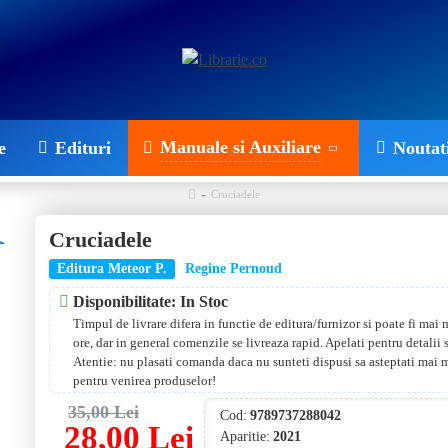
Manuale si Auxiliare
e
Edituri
Noutat
Cruciadele
Cruciadele
Editura Meteor P.
Regine Pernoud
Disponibilitate: In Stoc
Timpul de livrare difera in functie de editura/furnizor si poate fi mai
ore, dar in general comenzile se livreaza rapid. Apelati pentru detalii
Atentie: nu plasati comanda daca nu sunteti dispusi sa asteptati mai 
pentru venirea produselor!
35,00 Lei
Cod:
9789737288042
28,00 Lei
Aparitie:
2021