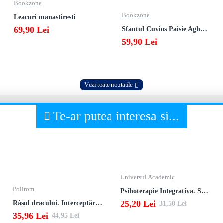
Bookzone
Bookzone
Leacuri manastiresti
69,90 Lei
Sfantul Cuvios Paisie Aghioritul
59,90 Lei
Vezi toate noutatile
Te-ar putea interesa si...
Universul Academic
Polirom
Psihoterapie Integrativa. Studii
25,20 Lei
Râsul dracului. Interceptări, informaţii desecretizate, autodenunţuri
31,50 Lei
35,96 Lei
44,95 Lei