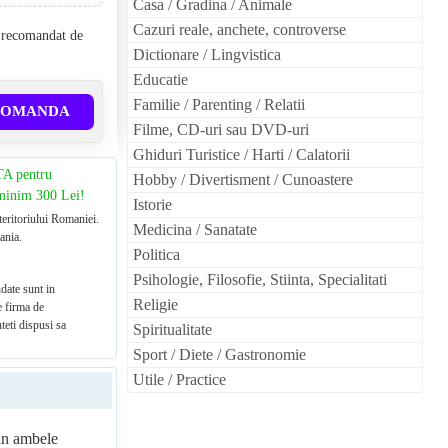
Casa / Gradina / Animale
Cazuri reale, anchete, controverse
l recomandat de
Dictionare / Lingvistica
Educatie
Familie / Parenting / Relatii
COMANDA
Filme, CD-uri sau DVD-uri
Ghiduri Turistice / Harti / Calatorii
TA pentru
Hobby / Divertisment / Cunoastere
 minim 300 Lei!
Istorie
teritoriului Romaniei.
Medicina / Sanatate
ania.
Politica
Psihologie, Filosofie, Stiinta, Specialitati
date sunt in
Religie
e firma de
teti dispusi sa
Spiritualitate
Sport / Diete / Gastronomie
Utile / Practice
din ambele