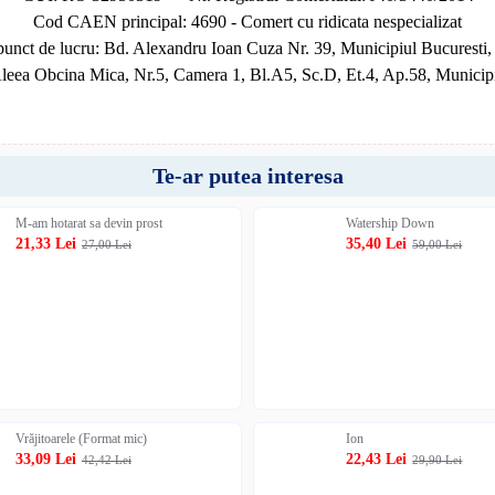
Cod CAEN principal: 4690 - Comert cu ridicata nespecializat
unct de lucru: Bd. Alexandru Ioan Cuza Nr. 39, Municipiul Bucuresti,
Aleea Obcina Mica, Nr.5, Camera 1, Bl.A5, Sc.D, Et.4, Ap.58, Municipi
Te-ar putea interesa
M-am hotarat sa devin prost
Watership Down
21,33 Lei
35,40 Lei
27,00 Lei
59,00 Lei
Vrăjitoarele (Format mic)
Ion
33,09 Lei
22,43 Lei
42,42 Lei
29,90 Lei