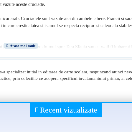
st vazute aceste cruciade.
icar arab. Cruciadele sunt vazute aici din ambele tabere. Francii si sara
 in care crestinatatea si islamul se respecta reciproc si cateodata stabiles
urmat pe Petru Eremitul pe drumul spre Tara Sfanta sau ca v-ati fi imbarcat
tacat taberele sultanului Saladin, ca l-ati fi vazut pe Sfantul Francisc de As
 s-a specializat initial in editarea de carte scolara, raspunzand atunci nev
a ati fi fost un supus umil al Regatului franc de Ierusalim si casatorit c
dactice, prin colectiile ce acopera specificul invatamantului primar, al ce
secrete, daca ati fi adunat marturii, iata cartea care s-ar fi scris cu notit
re povestesc au vazut totul cu ochii lor si au auzit totul cu propriile urec