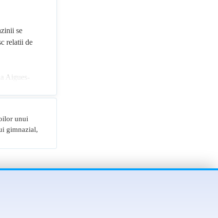
zinii se
c relatii de
 la Aigues-
sisi
oilor unui
u o pagana.
lui gimnazial,
ele voastre.
hi.