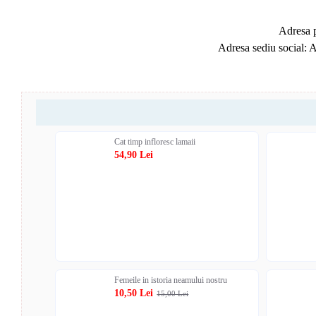
Adresa p
Adresa sediu social: 
Cat timp infloresc lamaii
54,90 Lei
Femeile in istoria neamului nostru
10,50 Lei
15,00 Lei