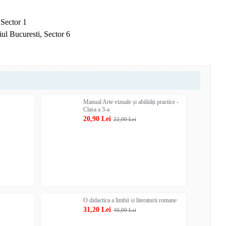
 Sector 1
ul Bucuresti, Sector 6
Manual Arte vizuale și abilități practice -
Clasa a 3-a
20,90 Lei
22,00 Lei
O didactica a limbii si literaturii romane
31,20 Lei
40,00 Lei