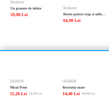
Bookzone
Bookzone
Un graunte de iubire
59,90 Lei
Retete pentru trup si suflet din bucataria manastirii
64,90 Lei
GRAMAR
GRAMAR
Micul Print
Recreatia mare
11,20 Lei
14,40 Lei
14,00 Lei
18,00 Lei