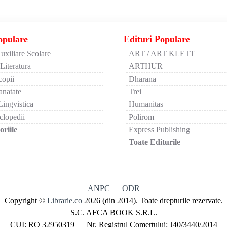
opulare
Edituri Populare
uxiliare Scolare
ART / ART KLETT
 Literatura
ARTHUR
copii
Dharana
anatate
Trei
Lingvistica
Humanitas
clopedii
Polirom
riile
Express Publishing
Toate Editurile
ANPC
ODR
Copyright ©
Librarie.co
2026 (din 2014). Toate drepturile rezervate.
S.C. AFCA BOOK S.R.L.
CUI: RO 32950319 Nr. Registrul Comertului: J40/3440/2014