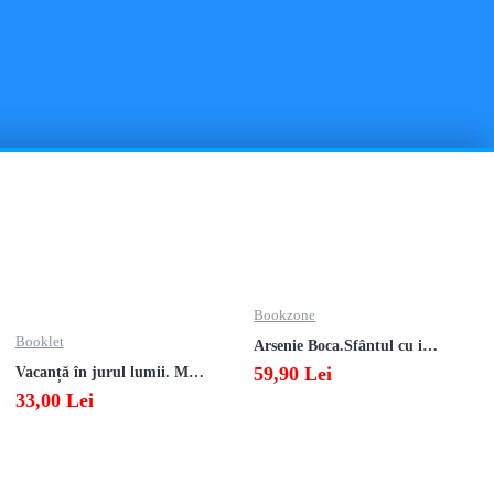
Bookzone
Booklet
Arsenie Boca.Sfântul cu inima cat cerul
59,90 Lei
Vacanță în jurul lumii. Matematică clasa a V-a – EDIȚIA 2026
33,00 Lei