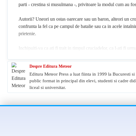
parti - crestina si musulmana -, privitoare la modul cum au fo
Autorii? Uneori un ostas oarecare sau un baron, alteori un cron
confrunta la fel ca pe campul de batalie sau ca in acele intalniri
prietenie.
Inchipuiti-va ca ati fi trait in timpul cruciadelor, ca l-ati fi 
Mortes, impreuna cu Sfantul Ludovic.
Despre Editura Meteor
Inchipuiti-va ca ati fi luptat sub zidurile Antiohiei, ca ati fi a
Editura Meteor Press a luat fiinta in 1999 la Bucuresti si
intinzandu-si mainile goale in fata meterezelor din Cairo sau c
public format in principal din elevi, studenti si cadre di
liceal si universitar.
Daca v-ati fi consemnat zi de zi impresiile, daca ati fi cunoscut 
Caci in aceasta carte, toata informatia este ,,din epoca": cei ca