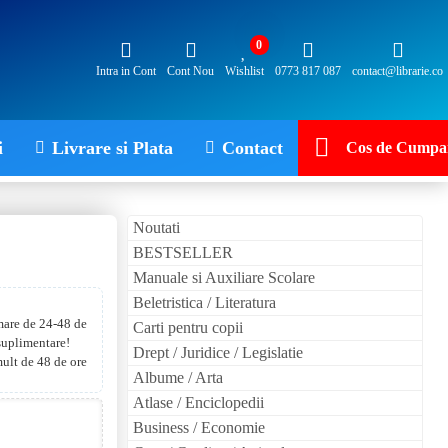
0
Intra in Cont
Cont Nou
Wishlist
0773 817 087
contact@librarie.co
i
Livrare si Plata
Contact
Cos de Cumpar
Noutati
BESTSELLER
Manuale si Auxiliare Scolare
Beletristica / Literatura
 mare de 24-48 de
Carti pentru copii
 suplimentare!
Drept / Juridice / Legislatie
mult de 48 de ore
Albume / Arta
Atlase / Enciclopedii
Business / Economie