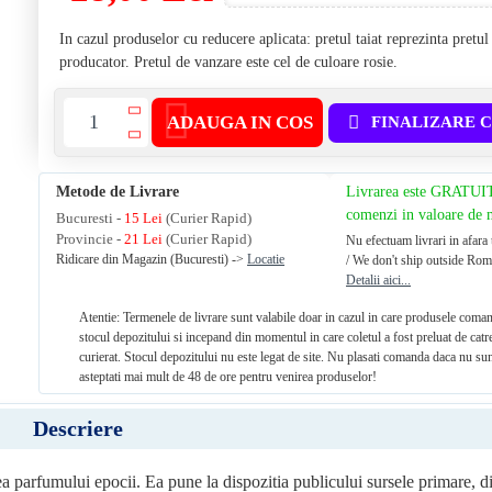
In cazul produselor cu reducere aplicata: pretul taiat reprezinta pretu
producator. Pretul de vanzare este cel de culoare rosie.
ADAUGA IN COS
FINALIZARE 
Metode de Livrare
Livrarea este GRATUI
comenzi in valoare de
Bucuresti -
15 Lei
(Curier Rapid)
Provincie -
21 Lei
(Curier Rapid)
Nu efectuam livrari in afara 
Ridicare din Magazin (Bucuresti) ->
Locatie
/ We don't ship outside Rom
Detalii aici...
Atentie: Termenele de livrare sunt valabile doar in cazul in care produsele coman
stocul depozitului si incepand din momentul in care coletul a fost preluat de catr
curierat. Stocul depozitului nu este legat de site. Nu plasati comanda daca nu sun
asteptati mai mult de 48 de ore pentru venirea produselor!
Descriere
rea parfumului epocii. Ea pune la dispozitia publicului sursele primare, 