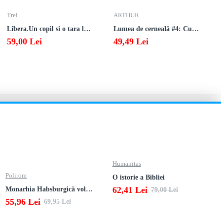
Trei
ARTHUR
Libera.Un copil si o tara la sfarsitul istoriei.Lea Ypi
Lumea de cerneală #4: Culoarea răzbunării
59,00 Lei
49,49 Lei
Humanitas
Polirom
O istorie a Bibliei
62,41 Lei
Monarhia Habsburgică vol. VI (1848-1918)
79,00 Lei
55,96 Lei
69,95 Lei