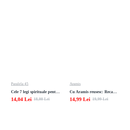
Paralela 45
Aramis
Cele 7 legi spirituale pentru parinti
Cu Aramis reusesc: Recapitulare si evaluare - Clasa a 3-a (Matematica si Stiinte ale naturii)
14,04 Lei
14,99 Lei
18,00 Lei
19,99 Lei