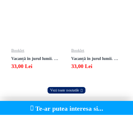
Booklet
Booklet
Vacanță în jurul lumii. Matematică clasa a VII-a – EDIȚIA 2026
Vacanță în jurul lumii. Matematică clasa a VI-a – EDIȚIA 2026
33,00 Lei
33,00 Lei
Vezi toate noutatile
Te-ar putea interesa si...