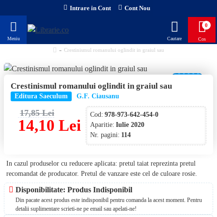
Intrare in Cont
Cont Nou
0
Crestinismul romanului oglindit in graiul sau
-21 %
Crestinismul romanului oglindit in graiul sau
Editura Saeculum
G.F. Ciausanu
17,85 Lei
Cod:
978-973-642-454-0
14,10 Lei
Aparitie:
Iulie 2020
Nr. pagini:
114
In cazul produselor cu reducere aplicata: pretul taiat reprezinta pretul
recomandat de producator. Pretul de vanzare este cel de culoare rosie.
Disponibilitate: Produs Indisponibil
Din pacate acest produs este indisponibil pentru comanda la acest moment. Pentru
detalii suplimentare scrieti-ne pe email sau apelati-ne!