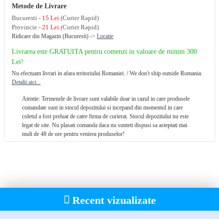
Metode de Livrare
Bucuresti -
15 Lei
(Curier Rapid)
Provincie -
21 Lei
(Curier Rapid)
Ridicare din Magazin (Bucuresti) ->
Locatie
Livrarea este GRATUITA pentru comenzi in valoare de minim 300
Lei!
Nu efectuam livrari in afara teritoriului Romaniei. / We don't ship outside Romania.
Detalii aici...
Atentie: Termenele de livrare sunt valabile doar in cazul in care produsele
comandate sunt in stocul depozitului si incepand din momentul in care
coletul a fost preluat de catre firma de curierat. Stocul depozitului nu este
legat de site. Nu plasati comanda daca nu sunteti dispusi sa asteptati mai
mult de 48 de ore pentru venirea produselor!
Recent vizualizate