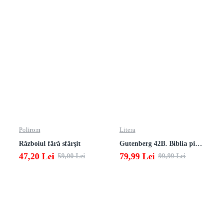
Polirom
Litera
Războiul fără sfârşit
Gutenberg 42B. Biblia pierduta
47,20 Lei
79,99 Lei
59,00 Lei
99,99 Lei