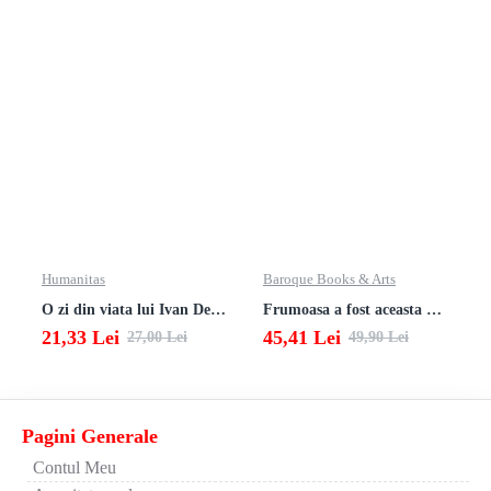
Humanitas
Baroque Books & Arts
O zi din viata lui Ivan Denisovici
Frumoasa a fost aceasta viata. totusi.
21,33 Lei
45,41 Lei
27,00 Lei
49,90 Lei
Pagini Generale
Contul Meu