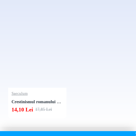
Saeculum
Crestinismul romanului oglindit in graiul sau
14,10 Lei
17,85 Lei