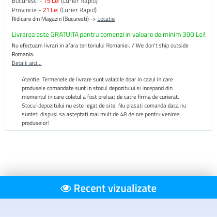
Bucuresti -
15 Lei
(Curier Rapid)
Provincie -
21 Lei
(Curier Rapid)
Ridicare din Magazin (Bucuresti) ->
Locatie
Livrarea este GRATUITA pentru comenzi in valoare de minim 300 Lei!
Nu efectuam livrari in afara teritoriului Romaniei. / We don't ship outside
Romania.
Detalii aici...
Atentie: Termenele de livrare sunt valabile doar in cazul in care
produsele comandate sunt in stocul depozitului si incepand din
momentul in care coletul a fost preluat de catre firma de curierat.
Stocul depozitului nu este legat de site. Nu plasati comanda daca nu
sunteti dispusi sa asteptati mai mult de 48 de ore pentru venirea
produselor!
Recent vizualizate