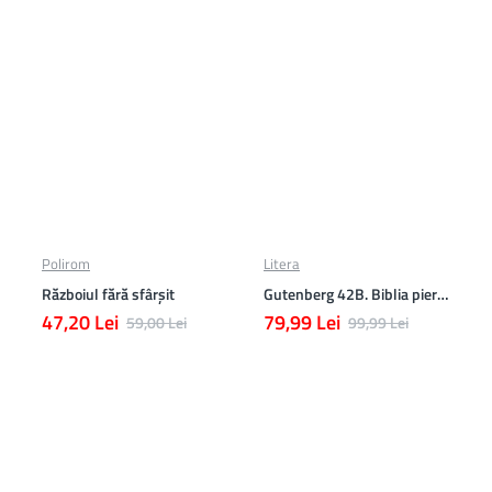
Polirom
Litera
Războiul fără sfârşit
Gutenberg 42B. Biblia pierduta
47,20 Lei
79,99 Lei
59,00 Lei
99,99 Lei