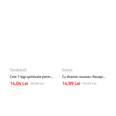
Paralela 45
Aramis
Cele 7 legi spirituale pentru parinti
Cu Aramis reusesc: Recapitulare si evaluare - Clasa a 3-a (Matematica si Stiinte ale naturii)
14,04 Lei
14,99 Lei
18,00 Lei
19,99 Lei