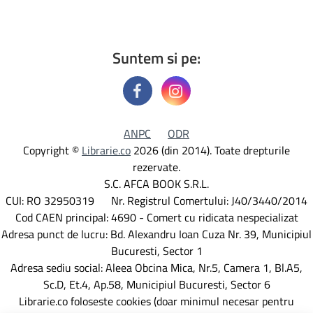
Suntem si pe:
ANPC
ODR
Copyright ©
Librarie.co
2026 (din 2014). Toate drepturile
rezervate.
S.C. AFCA BOOK S.R.L.
CUI: RO 32950319 Nr. Registrul Comertului: J40/3440/2014
Cod CAEN principal: 4690 - Comert cu ridicata nespecializat
Adresa punct de lucru: Bd. Alexandru Ioan Cuza Nr. 39, Municipiul
Bucuresti, Sector 1
Adresa sediu social: Aleea Obcina Mica, Nr.5, Camera 1, Bl.A5,
Sc.D, Et.4, Ap.58, Municipiul Bucuresti, Sector 6
Librarie.co foloseste cookies (doar minimul necesar pentru