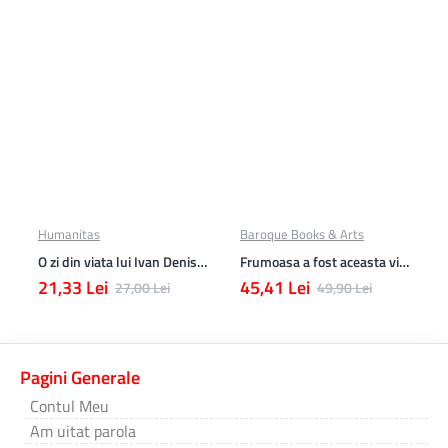
Humanitas
Baroque Books & Arts
O zi din viata lui Ivan Denisovici
Frumoasa a fost aceasta viata. totusi.
21,33 Lei
45,41 Lei
27,00 Lei
49,90 Lei
Pagini Generale
Contul Meu
Am uitat parola