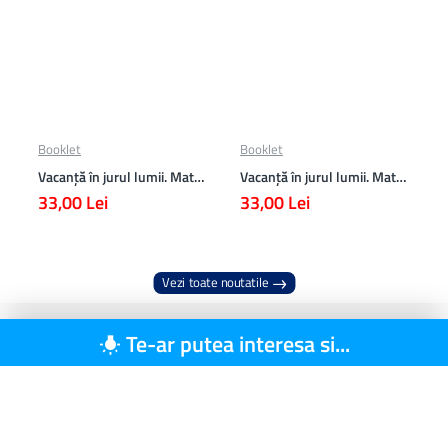
Booklet
Booklet
Vacanță în jurul lumii. Matematică clasa a VII-a – EDIȚIA 2026
Vacanță în jurul lumii. Matematică clasa a VI-a – EDIȚIA 2026
33,00 Lei
33,00 Lei
Vezi toate noutatile
Te-ar putea interesa si...