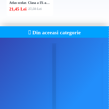
Atlas scolar. Clasa a IX-a (Pamantul - planeta oamenilor. Elemente de geografie fizica)
21,45 Lei
27,50 Lei
Din aceeasi categorie