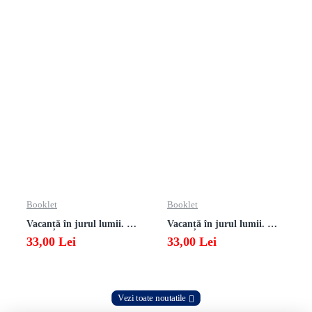
Booklet
Booklet
Vacanță în jurul lumii. Matematică clasa a VII-a – EDIȚIA 2026
Vacanță în jurul lumii. Matematică clasa a VI-a – EDIȚIA 2026
33,00 Lei
33,00 Lei
Vezi toate noutatile