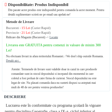
Disponibilitate: Produs Indisponibil
Din pacate acest produs este indisponibil pentru comanda la acest moment. Pentru
detalii suplimentare scrieti-ne pe email sau apelati-ne!
Metode de Livrare
Bucuresti -
15 Lei
(Curier Rapid)
Provincie -
21 Lei
(Curier Rapid)
Ridicare din Magazin (Bucuresti) ->
Locatie
Livrarea este GRATUITA pentru comenzi in valoare de minim 300
Lei!
Nu efectuam livrari in afara teritoriului Romaniei. / We don't ship outside Romania.
Detalii aici...
Atentie: Termenele de livrare sunt valabile doar in cazul in care produsele
comandate sunt in stocul depozitului si incepand din momentul in care
coletul a fost preluat de catre firma de curierat. Stocul depozitului nu este
legat de site. Nu plasati comanda daca nu sunteti dispusi sa asteptati mai
mult de 48 de ore pentru venirea produselor!
DESCRIERE
Lucrarea este în conformitate cu programa şcolară în vigoare
pentru disciplina Geografie, clasa a IX-a, ciclul inferior al