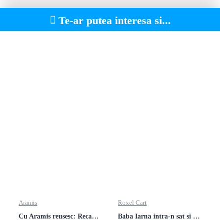
Te-ar putea interesa si...
Aramis
Roxel Cart
Cu Aramis reusesc: Recapitulare si evaluare - Clasa a 4-a (Matematica, Stiinte ale naturii si Educatie civica)
Baba Iarna intra-n sat si alte poezii