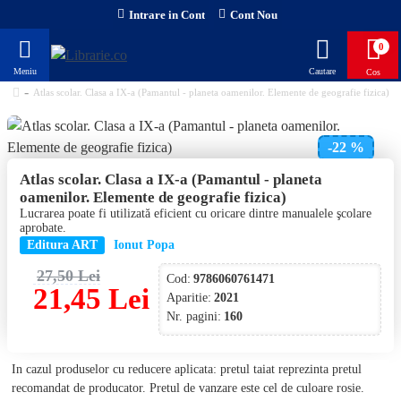
Intrare in Cont
Cont Nou
0
Atlas scolar. Clasa a IX-a (Pamantul - planeta oamenilor. Elemente de geografie fizica)
-22 %
Atlas scolar. Clasa a IX-a (Pamantul - planeta
oamenilor. Elemente de geografie fizica)
Lucrarea poate fi utilizată eficient cu oricare dintre manualele şcolare
aprobate.
Editura ART
Ionut Popa
27,50 Lei
Cod:
9786060761471
21,45 Lei
Aparitie:
2021
Nr. pagini:
160
In cazul produselor cu reducere aplicata: pretul taiat reprezinta pretul
recomandat de producator. Pretul de vanzare este cel de culoare rosie.