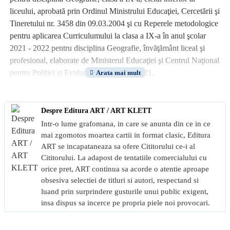
liceului, aprobată prin Ordinul Ministrului Educaţiei, Cercetării şi
Tineretului nr. 3458 din 09.03.2004 şi cu Reperele metodologice
pentru aplicarea Curriculumului la clasa a IX-a în anul şcolar
2021 - 2022 pentru disciplina Geografie, învăţământ liceal şi
profesional, elaborate de Ministerul Educaţiei şi Centrul Naţional
pentru Politici si Evaluare în Educaţie, 2021.
Conceput pentru a putea fi utilizat împreună cu oricare dintre
manualele şcolare aprobate, acest atlas şcolar actualizează
Despre Editura ART / ART KLETT
informaţiile referitoare la geografia fizică
Intr-o lume grafomana, in care se anunta din ce in ce
pentru clasa a IX-a, atât pentru conţinuturile referitoare la
mai zgomotos moartea cartii in format clasic, Editura
Univers şi la Sistemul Solar, cât şi pentru secvenţele legate de
ART se incapataneaza sa ofere Cititorului ce-i al
Cititorului. La adapost de tentatiile comercialului cu
geosferele terestre şi elementele de mediu.
orice pret, ART continua sa acorde o atentie aproape
Beneficiind de un suport grafic şi cartografic modern, atât din
obsesiva selectiei de titluri si autori, respectand si
punct de vedere ştiinţific, cât şi din punct de vedere grafic,
luand prin surprindere gusturile unui public exigent,
Atlasul şcolar pentru clasa a IX-a reprezintă
insa dispus sa incerce pe propria piele noi provocari.
suportul ideal pentru profesori şi elevi, pentru desfăşurarea orelor
în maniera clasică, faţă în faţă, în clasă, sau prin intermediul