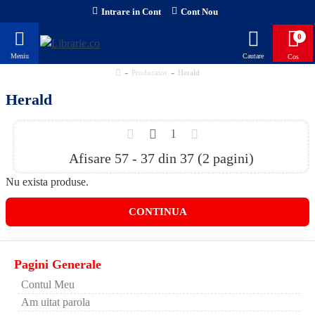
Intrare in Cont
Cont Nou
0
Producator
Herald
Herald
1
Afisare 57 - 37 din 37 (2 pagini)
Nu exista produse.
CONTINUA
Pagini Generale
Contul Meu
Am uitat parola