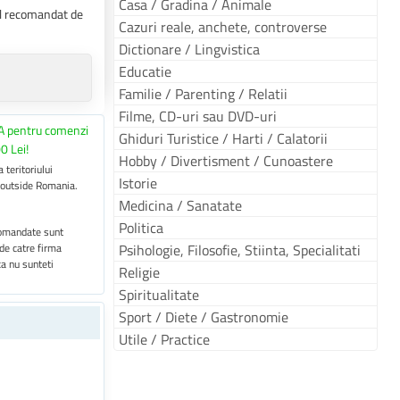
Casa / Gradina / Animale
tul recomandat de
Cazuri reale, anchete, controverse
Dictionare / Lingvistica
Educatie
Familie / Parenting / Relatii
Filme, CD-uri sau DVD-uri
A pentru comenzi
Ghiduri Turistice / Harti / Calatorii
0 Lei!
Hobby / Divertisment / Cunoastere
 teritoriului
Istorie
 outside Romania.
Medicina / Sanatate
Politica
 comandate sunt
 de catre firma
Psihologie, Filosofie, Stiinta, Specialitati
ca nu sunteti
Religie
Spiritualitate
Sport / Diete / Gastronomie
Utile / Practice