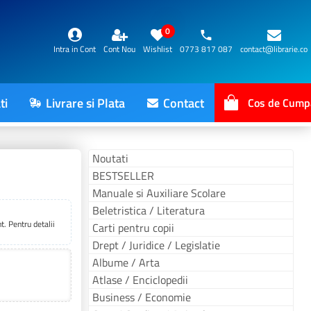
0
Intra in Cont
Cont Nou
Wishlist
0773 817 087
contact@librarie.co
ti
Livrare si Plata
Contact
Cos de Cump
Noutati
BESTSELLER
Manuale si Auxiliare Scolare
Beletristica / Literatura
. Pentru detalii
Carti pentru copii
Drept / Juridice / Legislatie
Albume / Arta
Atlase / Enciclopedii
Business / Economie