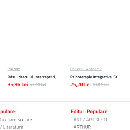
Polirom
Universul Academic
Râsul dracului. Interceptări, informaţii desecretizate, autodenunţuri
Psihoterapie Integrativa. Studii
35,96 Lei
25,20 Lei
44,95 Lei
31,50 Lei
opulare
Edituri Populare
Auxiliare Scolare
ART / ART KLETT
 / Literatura
ARTHUR