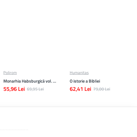
Polirom
Humanitas
Monarhia Habsburgică vol. VI (1848-1918)
O istorie a Bibliei
55,96 Lei
62,41 Lei
69,95 Lei
79,00 Lei