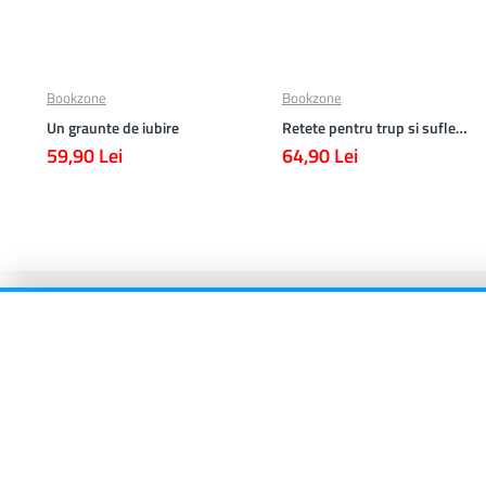
Bookzone
Bookzone
Un graunte de iubire
Retete pentru trup si suflet din bucataria manastirii
59,90 Lei
64,90 Lei