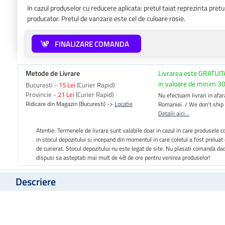
In cazul produselor cu reducere aplicata: pretul taiat reprezinta pre
producator. Pretul de vanzare este cel de culoare rosie.
FINALIZARE COMANDA
Metode de Livrare
Livrarea este GRATUIT
in valoare de minim 30
Bucuresti -
15 Lei
(Curier Rapid)
Provincie -
21 Lei
(Curier Rapid)
Nu efectuam livrari in afara
Ridicare din Magazin (Bucuresti) ->
Locatie
Romaniei. / We don't ship
Detalii aici...
Atentie: Termenele de livrare sunt valabile doar in cazul in care produsele
in stocul depozitului si incepand din momentul in care coletul a fost preluat
de curierat. Stocul depozitului nu este legat de site. Nu plasati comanda da
dispusi sa asteptati mai mult de 48 de ore pentru venirea produselor!
Descriere