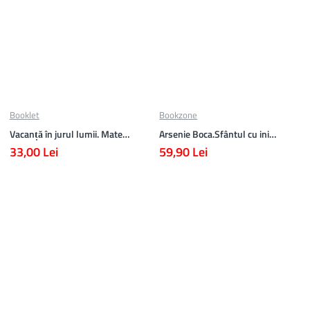
Booklet
Bookzone
Vacanță în jurul lumii. Matematică clasa a V-a – EDIȚIA 2026
Arsenie Boca.Sfântul cu inima cat cerul
33,00 Lei
59,90 Lei