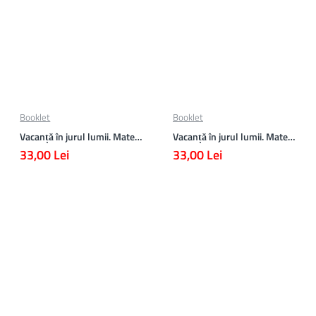
Booklet
Booklet
Vacanță în jurul lumii. Matematică clasa a VII-a – EDIȚIA 2026
Vacanță în jurul lumii. Matematică clasa a VI-a – EDIȚIA 2026
33,00 Lei
33,00 Lei