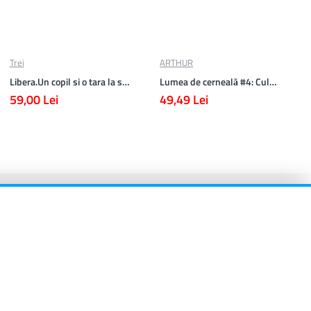
Trei
ARTHUR
Libera.Un copil si o tara la sfarsitul istoriei.Lea Ypi
Lumea de cerneală #4: Culoarea răzbunării
59,00 Lei
49,49 Lei