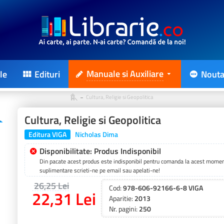
Manuale si Auxiliare
le
Edituri
Nouta
Cultura, Religie si Geopolitica
Cultura, Religie si Geopolitica
Editura VIGA
Nicholas Dima
Disponibilitate: Produs Indisponibil
Din pacate acest produs este indisponibil pentru comanda la acest moment
suplimentare scrieti-ne pe email sau apelati-ne!
26,25 Lei
Cod:
978-606-92166-6-8 VIGA
22,31 Lei
Aparitie:
2013
Nr. pagini:
250