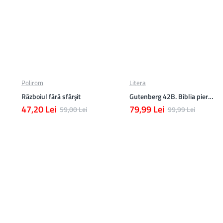
Polirom
Litera
Războiul fără sfârşit
Gutenberg 42B. Biblia pierduta
47,20 Lei
79,99 Lei
59,00 Lei
99,99 Lei