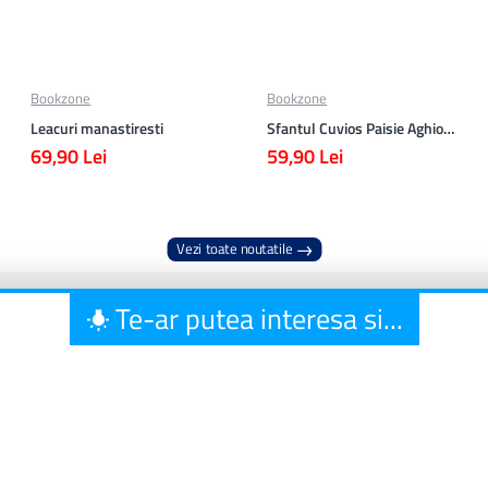
Bookzone
Bookzone
Leacuri manastiresti
Sfantul Cuvios Paisie Aghioritul
69,90 Lei
59,90 Lei
Vezi toate noutatile
Te-ar putea interesa si...