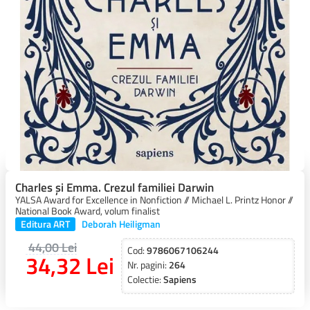
Charles și Emma. Crezul familiei Darwin
YALSA Award for Excellence in Nonfiction // Michael L. Printz Honor //
National Book Award, volum finalist
Editura ART
Deborah Heiligman
44,00 Lei
Cod:
9786067106244
34,32 Lei
Nr. pagini:
264
Colectie:
Sapiens