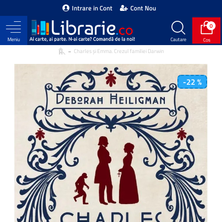
Intrare in Cont
Cont Nou
0
Charles și Emma. Crezul familiei Darwin
-22 %