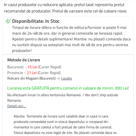
In cazul produselor cu reducere aplicata: pretul taiat reprezinta pretul
recomandat de producator. Pretul de vanzare este cel de culoare rosie.
Disponibilitate: In Stoc
Timpul de livrare difera in functie de editura/furnizor si poate fi mai
mare de 24-48 de ore, dar in general comenzile se livreaza rapid.
Apelati pentru detalii suplimentare! Atentie: nu plasati comanda daca
nu sunteti dispusi sa asteptati mai mult de 48 de ore pentru venirea
produselor!
Metode de Livrare
Bucuresti -
15 Lei
(Curier Rapid)
Provincie -
21 Lei
(Curier Rapid)
Ridicare din Magazin (Bucuresti) ->
Locatie
Livrarea este GRATUITA pentru comenzi in valoare de minim 300 Lei!
Nu efectuam livrari in afara teritoriului Romaniei. / We don't ship outside
Romania.
Detalii aici...
Atentie: Termenele de livrare sunt valabile doar in cazul in care
produsele comandate sunt in stocul depozitului si incepand din
momentul in care coletul a fost preluat de catre firma de curierat.
Stocul depozitului nu este legat de site. Nu plasati comanda daca nu