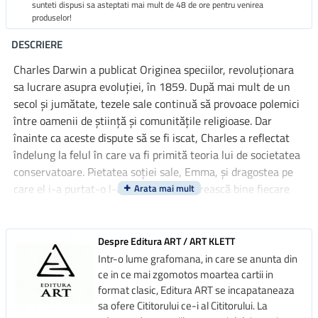
sunteti dispusi sa asteptati mai mult de 48 de ore pentru venirea
produselor!
DESCRIERE
Charles Darwin a publicat Originea speciilor, revoluționara
sa lucrare asupra evoluției, în 1859. După mai mult de un
secol și jumătate, tezele sale continuă să provoace polemici
între oamenii de știință și comunitățile religioase. Dar
înainte ca aceste dispute să se fi iscat, Charles a reflectat
îndelung la felul în care va fi primită teoria lui de societatea
conservatoare. Pietatea soției sale, Emma, și dragostea pe
care el i-a purtat-o l-au făcut să cântărească bine fiecare
idee care avea să ajungă la public. Această carte vorbește
despre viața privată și marea iubire a celui care a
revoluționat biologia și totodată viziunea asupra omului.
Despre Editura ART / ART KLETT
Intr-o lume grafomana, in care se anunta din
ce in ce mai zgomotos moartea cartii in
format clasic, Editura ART se incapataneaza
sa ofere Cititorului ce-i al Cititorului. La