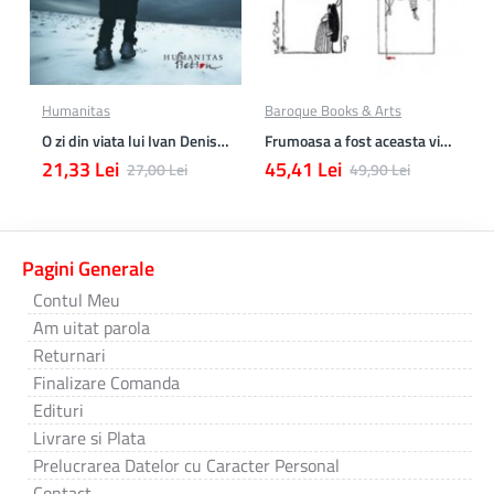
Humanitas
Baroque Books & Arts
O zi din viata lui Ivan Denisovici
Frumoasa a fost aceasta viata. totusi.
21,33 Lei
45,41 Lei
27,00 Lei
49,90 Lei
Pagini Generale
Contul Meu
Am uitat parola
Returnari
Finalizare Comanda
Edituri
Livrare si Plata
Prelucrarea Datelor cu Caracter Personal
Contact