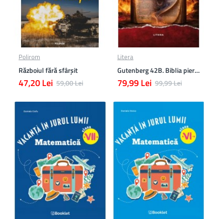
Polirom
Litera
Războiul fără sfârşit
Gutenberg 42B. Biblia pierduta
47,20 Lei
79,99 Lei
59,00 Lei
99,99 Lei