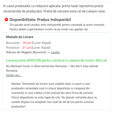
In cazul produselor cu reducere aplicata: pretul taiat reprezinta pretul
recomandat de producator. Pretul de vanzare este cel de culoare rosie.
Disponibilitate: Produs Indisponibil
Din pacate acest produs este indisponibil pentru comanda la acest moment.
Pentru detalii suplimentare scrieti-ne pe email sau apelati-ne!
Metode de Livrare
Bucuresti -
15 Lei
(Curier Rapid)
Provincie -
21 Lei
(Curier Rapid)
Ridicare din Magazin (Bucuresti) ->
Locatie
Livrarea este GRATUITA pentru comenzi in valoare de minim 300 Lei!
Nu efectuam livrari in afara teritoriului Romaniei. / We don't ship outside
Romania.
Detalii aici...
Atentie: Termenele de livrare sunt valabile doar in cazul in care
produsele comandate sunt in stocul depozitului si incepand din
momentul in care coletul a fost preluat de catre firma de curierat.
Stocul depozitului nu este legat de site. Nu plasati comanda daca nu
sunteti dispusi sa asteptati mai mult de 48 de ore pentru venirea
produselor!