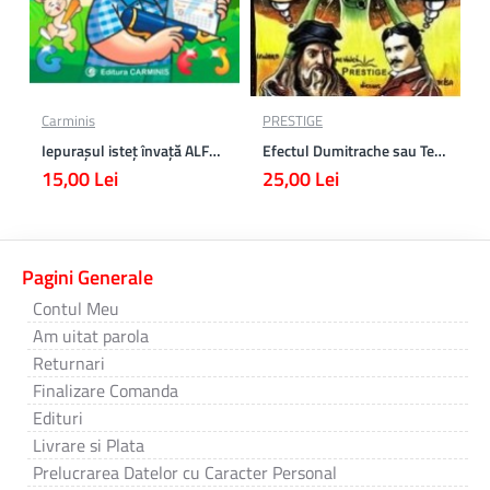
Carminis
PRESTIGE
Iepurașul isteț învață ALFABETUL
Efectul Dumitrache sau Teoria vibratorie a timpului
15,00 Lei
25,00 Lei
Pagini Generale
Contul Meu
Am uitat parola
Returnari
Finalizare Comanda
Edituri
Livrare si Plata
Prelucrarea Datelor cu Caracter Personal