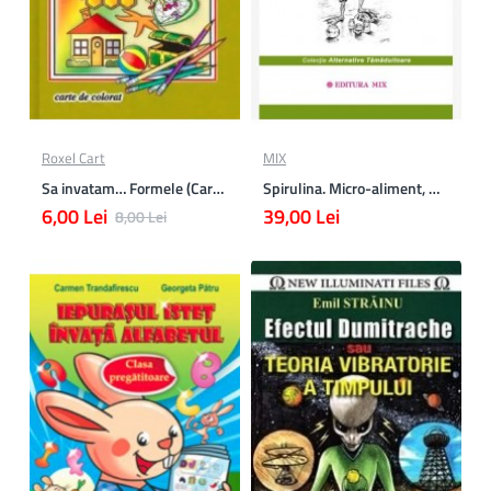
Roxel Cart
MIX
Sa invatam… Formele (Carte de colorat format A4)
Spirulina. Micro-aliment, macro-sănătate
6,00 Lei
39,00 Lei
8,00 Lei