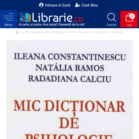
Intrare in Cont
Cont Nou
0
Mic dictionar de Psihologie: Roman - Francez - Portughez - German