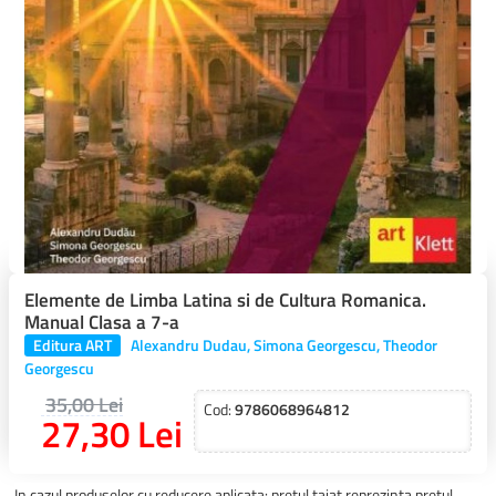
Elemente de Limba Latina si de Cultura Romanica.
Manual Clasa a 7-a
Editura ART
Alexandru Dudau, Simona Georgescu, Theodor
Georgescu
35,00 Lei
Cod:
9786068964812
27,30 Lei
In cazul produselor cu reducere aplicata: pretul taiat reprezinta pretul