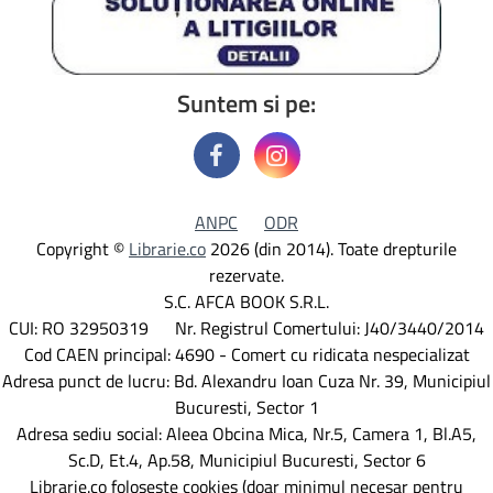
Suntem si pe:
ANPC
ODR
Copyright ©
Librarie.co
2026 (din 2014). Toate drepturile
rezervate.
S.C. AFCA BOOK S.R.L.
CUI: RO 32950319 Nr. Registrul Comertului: J40/3440/2014
Cod CAEN principal: 4690 - Comert cu ridicata nespecializat
Adresa punct de lucru: Bd. Alexandru Ioan Cuza Nr. 39, Municipiul
Bucuresti, Sector 1
Adresa sediu social: Aleea Obcina Mica, Nr.5, Camera 1, Bl.A5,
Sc.D, Et.4, Ap.58, Municipiul Bucuresti, Sector 6
Librarie.co foloseste cookies (doar minimul necesar pentru