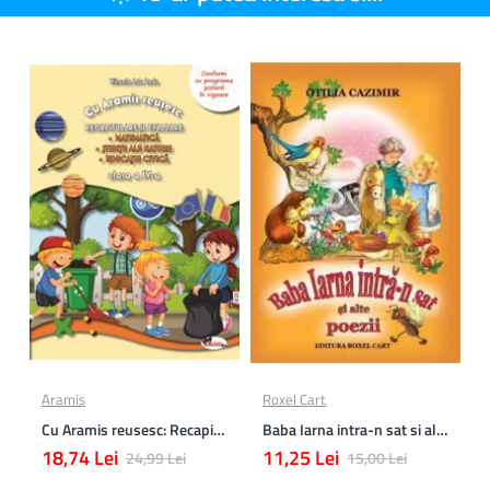
Aramis
Roxel Cart
Cu Aramis reusesc: Recapitulare si evaluare - Clasa a 4-a (Matematica, Stiinte ale naturii si Educatie civica)
Baba Iarna intra-n sat si alte poezii
18,74 Lei
11,25 Lei
24,99 Lei
15,00 Lei