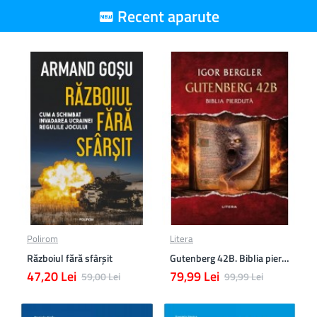
Recent aparute
Polirom
Litera
Războiul fără sfârşit
Gutenberg 42B. Biblia pierduta
47,20 Lei
79,99 Lei
59,00 Lei
99,99 Lei