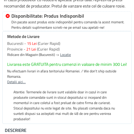
recomandat de producator. Pretul de vanzare este cel de culoare rosie.
Disponibilitate: Produs Indisponibil
Din pacate acest produs este indisponibil pentru comanda la acest moment.
Pentru detalii suplimentare scrieti-ne pe email sau apelati-ne!
Metode de Livrare
Bucuresti -
15 Lei
(Curier Rapid)
Provincie -
21 Lei
(Curier Rapid)
Ridicare din Magazin (Bucuresti) ->
Locatie
Livrarea este GRATUITA pentru comenzi in valoare de minim 300 Lei!
Nu efectuam livrari in afara teritoriului Romaniei. / We don't ship outside
Romania.
Detalii aici...
Atentie: Termenele de livrare sunt valabile doar in cazul in care
produsele comandate sunt in stocul depozitului si incepand din
momentul in care coletul a fost preluat de catre firma de curierat.
Stocul depozitului nu este legat de site. Nu plasati comanda daca nu
sunteti dispusi sa asteptati mai mult de 48 de ore pentru venirea
produselor!
DESCRIERE