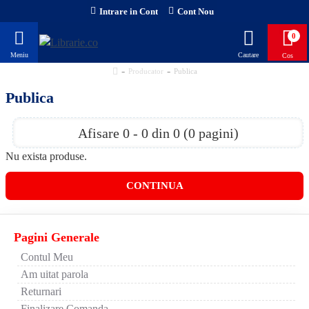
Intrare in Cont
Cont Nou
0
Producator
Publica
Publica
Afisare 0 - 0 din 0 (0 pagini)
Nu exista produse.
CONTINUA
Pagini Generale
Contul Meu
Am uitat parola
Returnari
Finalizare Comanda