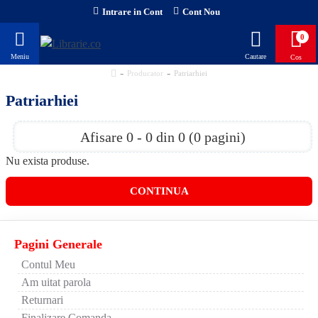
Intrare in Cont
Cont Nou
0
Producator
Patriarhiei
Patriarhiei
Afisare 0 - 0 din 0 (0 pagini)
Nu exista produse.
CONTINUA
Pagini Generale
Contul Meu
Am uitat parola
Returnari
Finalizare Comanda