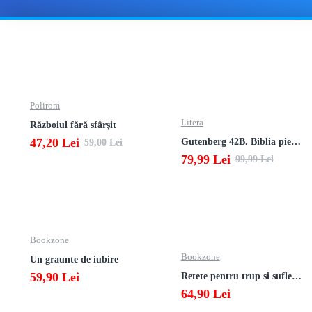
Polirom
Litera
Războiul fără sfârşit
47,20 Lei
Gutenberg 42B. Biblia pierduta
59,00 Lei
79,99 Lei
99,99 Lei
Bookzone
Bookzone
Un graunte de iubire
59,90 Lei
Retete pentru trup si suflet din bucataria manastirii
64,90 Lei