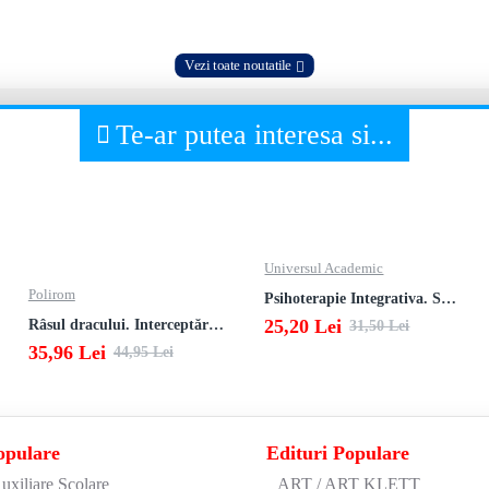
Vezi toate noutatile
Te-ar putea interesa si...
Universul Academic
Polirom
Psihoterapie Integrativa. Studii
25,20 Lei
Râsul dracului. Interceptări, informaţii desecretizate, autodenunţuri
31,50 Lei
35,96 Lei
44,95 Lei
opulare
Edituri Populare
uxiliare Scolare
ART / ART KLETT