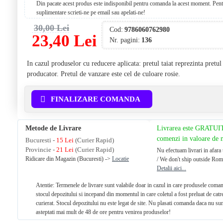
Din pacate acest produs este indisponibil pentru comanda la acest moment. Pentr
suplimentare scrieti-ne pe email sau apelati-ne!
30,00 Lei
Cod:
9786060762980
23,40 Lei
Nr. pagini:
136
In cazul produselor cu reducere aplicata: pretul taiat reprezinta pretu
producator. Pretul de vanzare este cel de culoare rosie.
FINALIZARE COMANDA
Metode de Livrare
Livrarea este GRATUI
comenzi in valoare de
Bucuresti -
15 Lei
(Curier Rapid)
Provincie -
21 Lei
(Curier Rapid)
Nu efectuam livrari in afara 
Ridicare din Magazin (Bucuresti) ->
Locatie
/ We don't ship outside Rom
Detalii aici...
Atentie: Termenele de livrare sunt valabile doar in cazul in care produsele coman
stocul depozitului si incepand din momentul in care coletul a fost preluat de catr
curierat. Stocul depozitului nu este legat de site. Nu plasati comanda daca nu sun
asteptati mai mult de 48 de ore pentru venirea produselor!