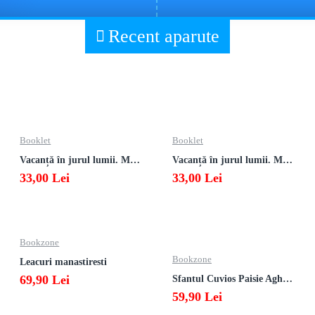
Recent aparute
Booklet
Booklet
Vacanță în jurul lumii. Matematică clasa a VII-a – EDIȚIA 2026
Vacanță în jurul lumii. Matematică clasa a VI-a – EDIȚIA 2026
33,00 Lei
33,00 Lei
Bookzone
Bookzone
Leacuri manastiresti
69,90 Lei
Sfantul Cuvios Paisie Aghioritul
59,90 Lei