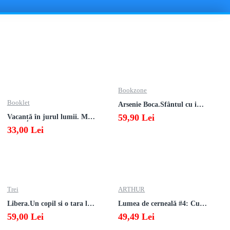
Bookzone
Booklet
Arsenie Boca.Sfântul cu inima cat cerul
59,90 Lei
Vacanță în jurul lumii. Matematică clasa a V-a – EDIȚIA 2026
33,00 Lei
Trei
ARTHUR
Libera.Un copil si o tara la sfarsitul istoriei.Lea Ypi
Lumea de cerneală #4: Culoarea răzbunării
59,00 Lei
49,49 Lei