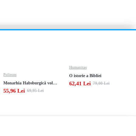
Humanitas
Polirom
O istorie a Bibliei
62,41 Lei
Monarhia Habsburgică vol. VI (1848-1918)
79,00 Lei
55,96 Lei
69,95 Lei