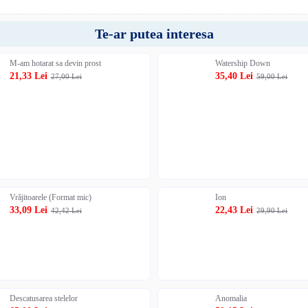
Te-ar putea interesa
M-am hotarat sa devin prost
Watership Down
21,33 Lei
35,40 Lei
27,00 Lei
59,00 Lei
Vrăjitoarele (Format mic)
Ion
33,09 Lei
22,43 Lei
42,42 Lei
29,90 Lei
Descatusarea stelelor
Anomalia