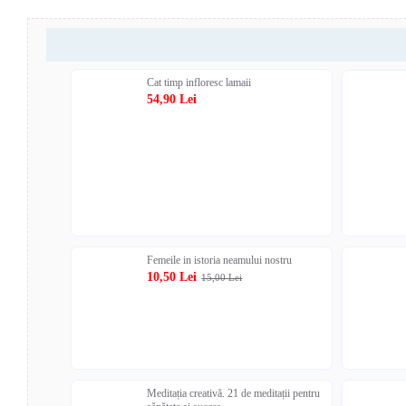
Cat timp infloresc lamaii
54,90 Lei
Femeile in istoria neamului nostru
10,50 Lei
15,00 Lei
Meditația creativă. 21 de meditații pentru