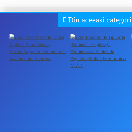
ART
Caietul elevului LIMBA ȘI LITERATURA ROMÂNĂ - Clasa a 5-a
23,40 Lei
30,00 Lei
Din aceeasi categori