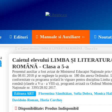
Manuale si Auxiliare
e
Edituri
Noutat
Caietul elevului LIMBA ȘI LITERATURA ROMÂNĂ - Clasa a 5-a
Caietul elevului LIMBA ȘI LITERATUR
ROMÂNĂ - Clasa a 5-a
Prezentul auxiliar a fost avizat de Ministerul Educaţiei Naţionale prin
din 08.01.2018 şi se regăseşte la poziţia nr. 180 din anexa Ordinului. 
conformitate cu programa școlară în vigoare pentru disciplina Limba și
română (clasele a V-a - a VIII-a), programă avizată cu Ordinul Minist
Naționale nr. 3393/28.02.2017.
Editura ART
Florentina Sâmihăian, Sofia Dobra, Monica Hal
Davidoiu-Roman, Horia Corcheș
Disponibilitate: Produs Indisponibil