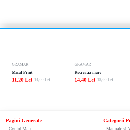
GRAMAR
GRAMAR
Micul Print
Recreatia mare
11,20 Lei
14,40 Lei
14,00 Lei
18,00 Lei
Pagini Generale
Categorii P
Contul Meu
Manuale si A