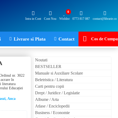
0
Intra in Cont
Cont Nou
Wishlist
0773 817 087
contact@librarie.co
i
Livrare si Plata
Contact
Cos de Cumpar
Noutati
A
BESTSELLER
Manuale si Auxiliare Scolare
 Ordinul nr. 3022
Beletristica / Literatura
Lucrare în
 literatura
Carti pentru copii
erului Educației
Drept / Juridice / Legislatie
aszi, Anca
Albume / Arta
Atlase / Enciclopedii
Business / Economie