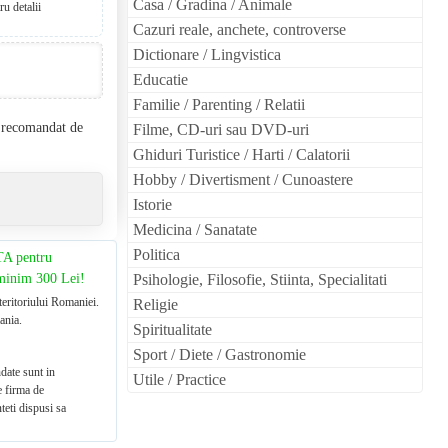
Casa / Gradina / Animale
u detalii
Cazuri reale, anchete, controverse
Dictionare / Lingvistica
Educatie
Familie / Parenting / Relatii
l recomandat de
Filme, CD-uri sau DVD-uri
Ghiduri Turistice / Harti / Calatorii
Hobby / Divertisment / Cunoastere
Istorie
Medicina / Sanatate
Politica
TA pentru
 minim 300 Lei!
Psihologie, Filosofie, Stiinta, Specialitati
teritoriului Romaniei.
Religie
ania.
Spiritualitate
Sport / Diete / Gastronomie
date sunt in
Utile / Practice
e firma de
teti dispusi sa