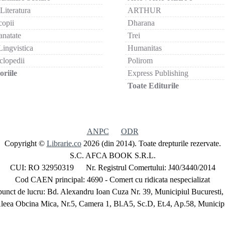
 Literatura
ARTHUR
copii
Dharana
anatate
Trei
Lingvistica
Humanitas
clopedii
Polirom
riile
Express Publishing
Toate Editurile
ANPC
ODR
Copyright ©
Librarie.co
2026 (din 2014). Toate drepturile rezervate.
S.C. AFCA BOOK S.R.L.
CUI: RO 32950319 Nr. Registrul Comertului: J40/3440/2014
Cod CAEN principal: 4690 - Comert cu ridicata nespecializat
unct de lucru: Bd. Alexandru Ioan Cuza Nr. 39, Municipiul Bucuresti,
Aleea Obcina Mica, Nr.5, Camera 1, Bl.A5, Sc.D, Et.4, Ap.58, Municipi