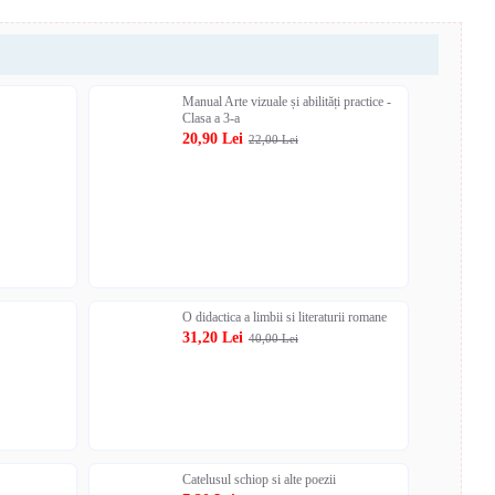
Manual Arte vizuale și abilități practice -
Clasa a 3-a
20,90 Lei
22,00 Lei
O didactica a limbii si literaturii romane
31,20 Lei
40,00 Lei
Catelusul schiop si alte poezii