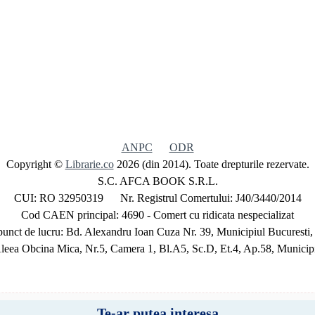
ANPC
ODR
Copyright ©
Librarie.co
2026 (din 2014). Toate drepturile rezervate.
S.C. AFCA BOOK S.R.L.
CUI: RO 32950319 Nr. Registrul Comertului: J40/3440/2014
Cod CAEN principal: 4690 - Comert cu ridicata nespecializat
unct de lucru: Bd. Alexandru Ioan Cuza Nr. 39, Municipiul Bucuresti,
Aleea Obcina Mica, Nr.5, Camera 1, Bl.A5, Sc.D, Et.4, Ap.58, Municipi
Te-ar putea interesa