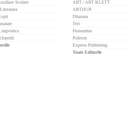
uxiliare Scolare
ART / ART KLETT
 Literatura
ARTHUR
copii
Dharana
anatate
Trei
Lingvistica
Humanitas
clopedii
Polirom
riile
Express Publishing
Toate Editurile