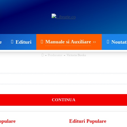
Manuale si Auxiliare
e
Edituri
Noutat
Producator
Victoria Books
CONTINUA
opulare
Edituri Populare