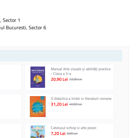
, Sector 1
iul Bucuresti, Sector 6
Manual Arte vizuale și abilități practice
- Clasa a 3-a
20,90 Lei
22,00 Lei
O didactica a limbii si literaturii romane
31,20 Lei
40,00 Lei
Catelusul schiop si alte poezii
7,20 Lei
8,00 Lei