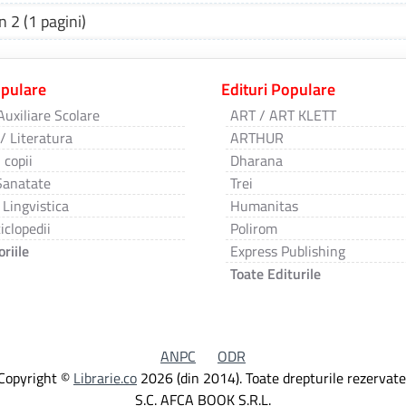
n 2 (1 pagini)
opulare
Edituri Populare
Auxiliare Scolare
ART / ART KLETT
 / Literatura
ARTHUR
 copii
Dharana
Sanatate
Trei
 Lingvistica
Humanitas
iclopedii
Polirom
riile
Express Publishing
Toate Editurile
ANPC
ODR
Copyright ©
Librarie.co
2026 (din 2014). Toate drepturile rezervate
S.C. AFCA BOOK S.R.L.