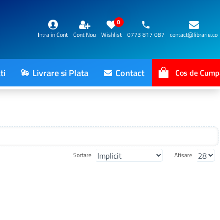
0
Intra in Cont
Cont Nou
Wishlist
0773 817 087
contact@librarie.co
ti
Livrare si Plata
Contact
Cos de Cump
Sortare
Afisare