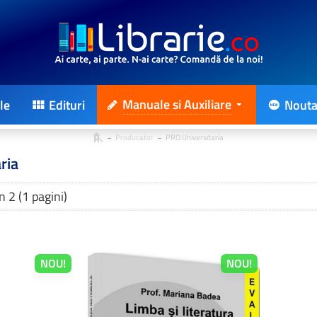
Manuale si Auxiliare
le
Edituri
Nouta
Producator
PRO Universitaria
ria
n 2 (1 pagini)
NOU!
NOU!