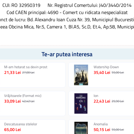
CUI: RO 32950319 Nr. Registrul Comertului: J40/3440/2014
Cod CAEN principal: 4690 - Comert cu ridicata nespecializat
nct de lucru: Bd. Alexandru Ioan Cuza Nr. 39, Municipiul Bucuresti
leea Obcina Mica, Nr.5, Camera 1, Bl.A5, Sc.D, Et.4, Ap.58, Municip
Te-ar putea interesa
M-am hotarat sa devin prost
Watership Down
21,33 Lei
35,40 Lei
27,00 Lei
59,00 Lei
Vrăjitoarele (Format mic)
Ion
33,09 Lei
22,43 Lei
42,42 Lei
29,90 Lei
Descatusarea stelelor
Anomalia
65,00 Lei
50,15 Lei
59,00 Lei