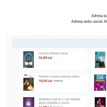
Adresa pu
Adresa sediu social: A
Cat timp infloresc lamaii
54,90 Lei
Femeile in istoria neamului nostru
10,50 Lei
15,00 Lei
Meditația creativă. 21 de meditații
pentru sănătate și succes
44,00 Lei
55,00 Lei