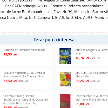
CUI: RO 32950319 Nr. Registrul Comertului: J40/3440/2014
Cod CAEN principal: 4690 - Comert cu ridicata nespecializat
nct de lucru: Bd. Alexandru Ioan Cuza Nr. 39, Municipiul Bucuresti
leea Obcina Mica, Nr.5, Camera 1, Bl.A5, Sc.D, Et.4, Ap.58, Municip
Te-ar putea interesa
Dictionar de Antonime sinonimizat
Atlas de Geografie a Roman
4-a)
12,00 Lei
18,74 Lei
24,99 Lei
Evaluare Națională 2026 Limba și
MATEMATICĂ. Caiet pentru
literatura română - Clasa a VIII-a
Clasa a V-a
37,50 Lei
26,25 Lei
50,00 Lei
35,00 Lei
Căpitanul Chilot și Invazia
Toate acestea le vei face si
Bucătăreselor Incredibil de Obraznice
mai multe. Fizica schimbar
din Spațiu (#3 - Ediție color)
29,00 Lei
34,66 Lei
44,44 Lei