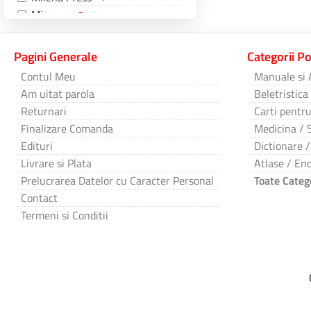
Minerva
2
MondoRo
3
NEMIRA
7
Pagini Generale
Categorii P
One Book
1
Contul Meu
Manuale si 
Pandora M
2
Am uitat parola
Beletristica
Polirom
9
Returnari
Carti pentru
PRESTIGE
14
Finalizare Comanda
Medicina / 
Primus
1
Edituri
Dictionare /
Proema
1
Livrare si Plata
Atlase / Enc
Regis
8
Prelucrarea Datelor cu Caracter Personal
Toate Catego
Rolcris
1
Contact
Roxel Cart
4
Termeni si Conditii
Saeculum
2
SIAN Books
1
STEFADINA
2
Tesu
7
Trei
2
Universul Academic
4