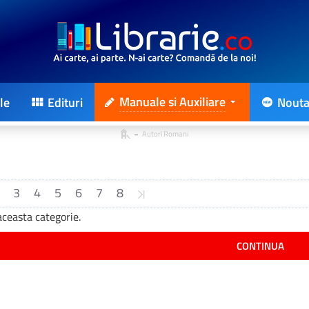
Manuale si Auxiliare
le
Edituri
Nouta
Autori Romani
3
4
5
6
7
8
ceasta categorie.
CONTINUA