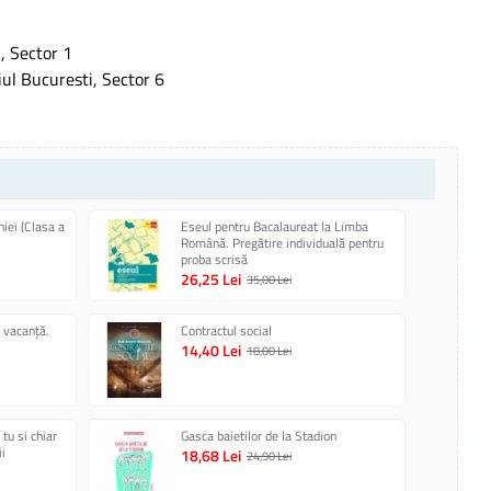
, Sector 1
iul Bucuresti, Sector 6
iei (Clasa a
Eseul pentru Bacalaureat la Limba
Română. Pregătire individuală pentru
proba scrisă
26,25 Lei
35,00 Lei
 vacanță.
Contractul social
14,40 Lei
18,00 Lei
 tu si chiar
Gasca baietilor de la Stadion
ii
18,68 Lei
24,90 Lei