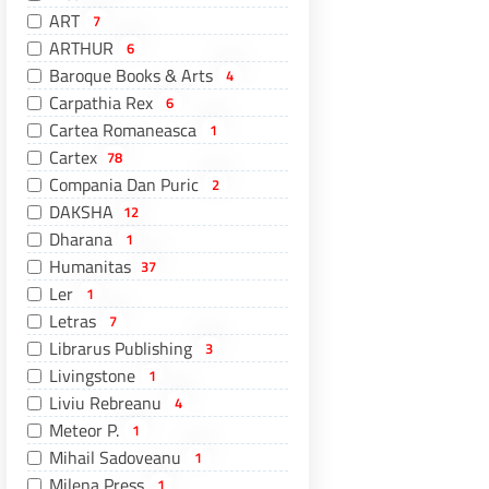
ART
7
ARTHUR
6
Baroque Books & Arts
4
Carpathia Rex
6
Cartea Romaneasca
1
Cartex
78
Compania Dan Puric
2
DAKSHA
12
Dharana
1
Humanitas
37
Ler
1
Letras
7
Librarus Publishing
3
Livingstone
1
Liviu Rebreanu
4
Meteor P.
1
Mihail Sadoveanu
1
Milena Press
1