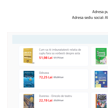
YoungART
1
Adresa pu
Adresa sediu social: A
Cum sa iti imbunatatesti relatia de
cuplu fara sa vorbesti despre asta
51,98 Lei
57,75 Lei
Odiseea
72,25 Lei
85,00 Lei
Durerea - Dincolo de teatru
22,19 Lei
29,99 Lei