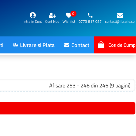
0
Intra in Cont
Cont Nou
Wishlist
0773 817 087
contact@librarie.co
ti
Livrare si Plata
Contact
Cos de Cump
Afisare 253 - 246 din 246 (9 pagini)