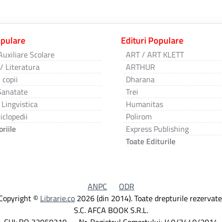
opulare
Edituri Populare
Auxiliare Scolare
ART / ART KLETT
 / Literatura
ARTHUR
 copii
Dharana
Sanatate
Trei
 Lingvistica
Humanitas
iclopedii
Polirom
riile
Express Publishing
Toate Editurile
ANPC
ODR
Copyright ©
Librarie.co
2026 (din 2014). Toate drepturile rezervate
S.C. AFCA BOOK S.R.L.